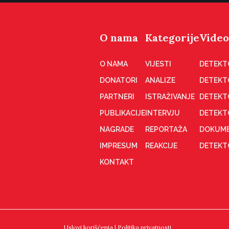
O nama
Kategorije
Video
O NAMA
VIJESTI
DETEKT
DONATORI
ANALIZE
DETEKT
PARTNERI
ISTRAŽIVANJE
DETEKT
PUBLIKACIJE
INTERVJU
DETEKT
NAGRADE
REPORTAŽA
DOKUME
IMPRESUM
REAKCIJE
DETEKTO
KONTAKT
Uslovi korišćenja
|
Politika privatnosti