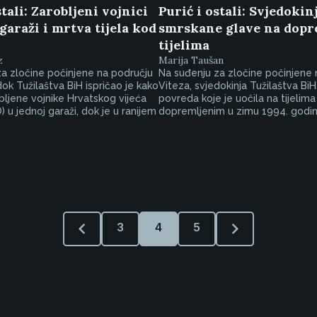
stali: Zarobljeni vojnici
Purić i ostali: Svjedokin
araži i mrtva tijela kod
smrskane glave na dop
tijelima
z
Marija Taušan
a zločine počinjene na području
Na suđenju za zločine počinjene 
dok Tužilaštva BiH ispričao je kako
Viteza, svjedokinja Tužilaštva BiH 
obljene vojnike Hrvatskog vijeća
povreda koje je uočila na tijelima
 u jednoj garaži, dok je u ranijem
dopremljenim u zimu 1994. godin
3
4
5