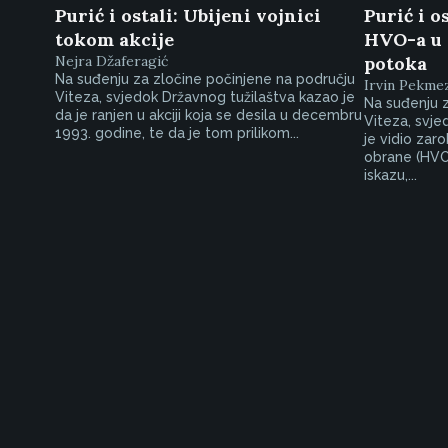
Purić i ostali: Ubijeni vojnici
Purić i o
tokom akcije
HVO-a u g
Nejra Džaferagić
potoka
Na suđenju za zločine počinjene na području
Irvin Pekme
Viteza, svjedok Državnog tužilaštva kazao je
Na suđenju z
da je ranjen u akciji koja se desila u decembru
Viteza, svje
1993. godine, te da je tom prilikom...
je vidio zar
obrane (HVO)
iskazu,...