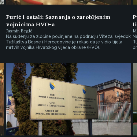
Purić i ostali: Saznanja o zarobljenim
P
vojnicima HVO-a
l
Jasmin Begić
Ma
Na suđenju za zločine počinjene na području Viteza, svjedok
Na
Tužilaštva Bosne i Hercegovine je rekao da je vidio tijela
Tu
mrtvih vojnika Hrvatskog vijeća obrane (HVO).
pr