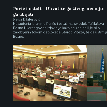
Purić i ostali: “Uhvatite ga živog, nemojte
ga ubijati”
Nejra Džaferagić
Na suđenju Ibrahimu Puriću i ostalima, svjedok Tužilaštva
Bosne i Hercegovine izjavio je kako ne zna da li je bilo
zarobljenih tokom deblokade Starog Viteza, te da u Armiji
Bosne...