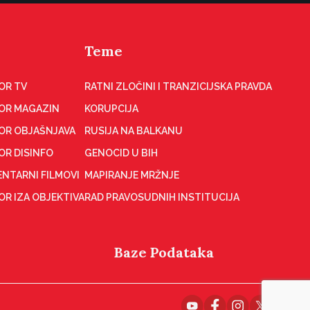
Teme
OR TV
RATNI ZLOČINI I TRANZICIJSKA PRAVDA
OR MAGAZIN
KORUPCIJA
OR OBJAŠNJAVA
RUSIJA NA BALKANU
OR DISINFO
GENOCID U BIH
NTARNI FILMOVI
MAPIRANJE MRŽNJE
R IZA OBJEKTIVA
RAD PRAVOSUDNIH INSTITUCIJA
Baze Podataka