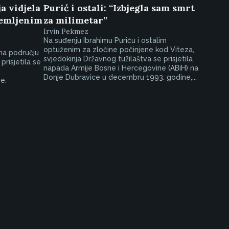
ja vidjela
Purić i ostali: “Izbjegla sam smrt
remljenim
za milimetar”
Irvin Pekmez
Na suđenju Ibrahimu Puriću i ostalim
optuženim za zločine počinjene kod Viteza,
na području
svjedokinja Državnog tužilaštva se prisjetila
prisjetila se
napada Armije Bosne i Hercegovine (ABiH) na
Donje Dubravice u decembru 1993. godine,...
e.