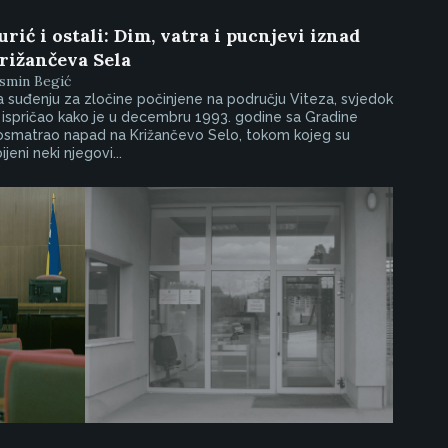
urić i ostali: Dim, vatra i pucnjevi iznad
rižančeva Sela
smin Begić
 suđenju za zločine počinjene na području Viteza, svjedok
 ispričao kako je u decembru 1993. godine sa Gradine
osmatrao napad na Križančevo Selo, tokom kojeg su
ijeni neki njegovi...