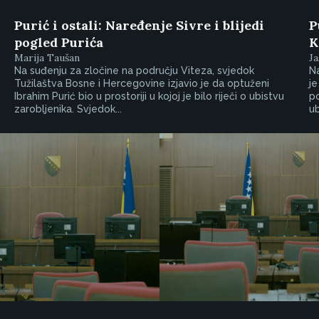
Purić i ostali: Naređenje Sivre i blijedi
P
pogled Purića
K
Marija Taušan
Ja
Na suđenju za zločine na području Viteza, svjedok
Na
Tužilaštva Bosne i Hercegovine izjavio je da optuženi
je
Ibrahim Purić bio u prostoriji u kojoj je bilo riječi o ubistvu
p
zarobljenika. Svjedok...
ub