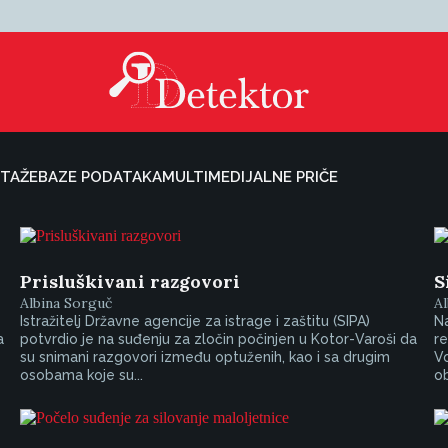
TAŽE
BAZE PODATAKA
MULTIMEDIJALNE PRIČE
Prisluškivani razgovori
S
Albina Sorguč
Al
Istražitelj Državne agencije za istrage i zaštitu (SIPA)
Na
a
potvrdio je na suđenju za zločin počinjen u Kotor-Varoši da
re
su snimani razgovori između optuženih, kao i sa drugim
Vo
osobama koje su...
ob