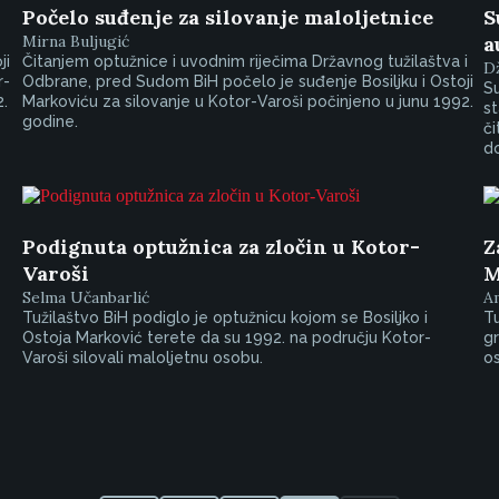
Počelo suđenje za silovanje maloljetnice
S
Mirna Buljugić
a
ji
Čitanjem optužnice i uvodnim riječima Državnog tužilaštva i
D
r-
Odbrane, pred Sudom BiH počelo je suđenje Bosiljku i Ostoji
Su
2.
Markoviću za silovanje u Kotor-Varoši počinjeno u junu 1992.
st
godine.
či
do
Podignuta optužnica za zločin u Kotor-
Z
Varoši
M
Selma Učanbarlić
A
Tužilaštvo BiH podiglo je optužnicu kojom se Bosiljko i
Tu
Ostoja Marković terete da su 1992. na području Kotor-
gr
Varoši silovali maloljetnu osobu.
os