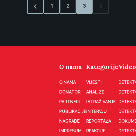
1
2
3
O nama
Kategorije
Video
O NAMA
VIJESTI
DETEKT
DONATORI
ANALIZE
DETEKT
PARTNERI
ISTRAŽIVANJE
DETEKT
PUBLIKACIJE
INTERVJU
DETEKT
NAGRADE
REPORTAŽA
DOKUME
IMPRESUM
REAKCIJE
DETEKTO