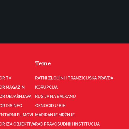
Teme
OR TV
RATNI ZLOČINI I TRANZICIJSKA PRAVDA
OR MAGAZIN
KORUPCIJA
OR OBJAŠNJAVA
RUSIJA NA BALKANU
OR DISINFO
GENOCID U BIH
NTARNI FILMOVI
MAPIRANJE MRŽNJE
R IZA OBJEKTIVA
RAD PRAVOSUDNIH INSTITUCIJA