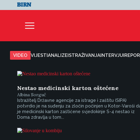
VIDEO
VIJESTI
ANALIZE
ISTRAŽIVANJA
INTERVJUI
REPOR
Nestao medicinski karton oštećene
Albina Sorguč
Istražitelj Državne agencije za istrage i zaštitu (SIPA)
potvrdio je na suđenju za zločin počinjen u Kotor-Varoši d
je medicinski karton zaštićene svjedokinje S-4 nestao iz
Doma zdravlja u tom...