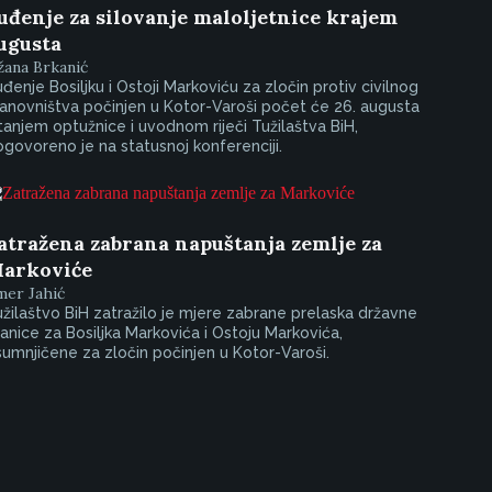
uđenje za silovanje maloljetnice krajem
ugusta
žana Brkanić
đenje Bosiljku i Ostoji Markoviću za zločin protiv civilnog
anovništva počinjen u Kotor-Varoši počet će 26. augusta
tanjem optužnice i uvodnom riječi Tužilaštva BiH,
govoreno je na statusnoj konferenciji.
atražena zabrana napuštanja zemlje za
arkoviće
mer Jahić
žilaštvo BiH zatražilo je mjere zabrane prelaska državne
anice za Bosiljka Markovića i Ostoju Markovića,
umnjičene za zločin počinjen u Kotor-Varoši.