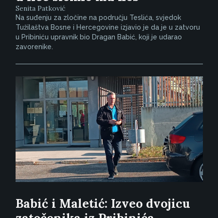
Senita Patković
Na suđenju za zločine na području Teslića, svjedok
Tužilaštva Bosne i Hercegovine izjavio je da je u zatvoru
u Pribiniću upravnik bio Dragan Babić, koji je udarao
zavorenike.
Babić i Maletić: Izveo dvojicu
zatočenika iz Pribinića