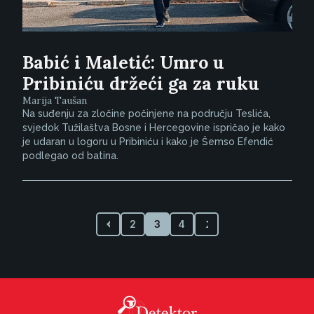
Babić i Maletić: Umro u
Pribiniću držeći ga za ruku
Marija Taušan
Na suđenju za zločine počinjene na području Teslića,
svjedok Tužilaštva Bosne i Hercegovine ispričao je kako
je udaran u logoru u Pribiniću i kako je Šemso Efendić
podlegao od batina.
2
3
4