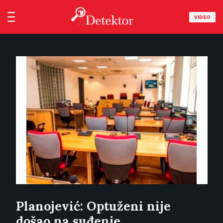
VIDEO
Planojević: Optuženi nije
došao na suđenje