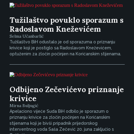
Tužilaštvo povuklo sporazum s
Radoslavom Kneževićem
Selma Učanbarlić
Tužilaštvo BiH odustalo je od sporazuma o priznanju
krivice koji je postiglo sa Radoslavom Kneževićem,
optuženim za zločin počinjen na Korićanskim stijenama.
Odbijeno Zečevićevo priznanje
krivice
Mirna Buljugić
Apelaciono vijeće Suda BiH odbilo je sporazum o
priznanju krivice za zločin počinjen na Korićanskim
stijenama koji je bivši pripadnik prijedorskog
interventnog voda Saša Zečević 20. juna zaključio s