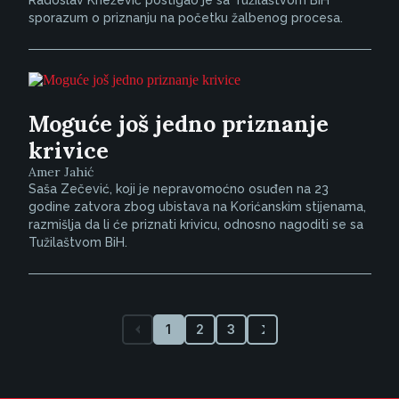
Radoslav Knežević postigao je sa Tužilaštvom BiH
sporazum o priznanju na početku žalbenog procesa.
Moguće još jedno priznanje
krivice
Amer Jahić
Saša Zečević, koji je nepravomoćno osuđen na 23
godine zatvora zbog ubistava na Korićanskim stijenama,
razmišlja da li će priznati krivicu, odnosno nagoditi se sa
Tužilaštvom BiH.
1
2
3