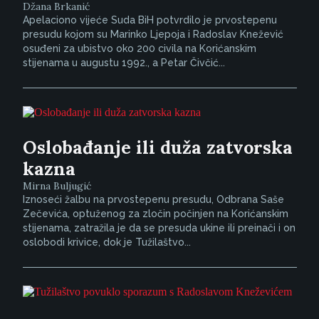
Džana Brkanić
Apelaciono vijeće Suda BiH potvrdilo je prvostepenu
presudu kojom su Marinko Ljepoja i Radoslav Knežević
osuđeni za ubistvo oko 200 civila na Korićanskim
stijenama u augustu 1992., a Petar Čivčić...
Oslobađanje ili duža zatvorska
kazna
Mirna Buljugić
Iznoseći žalbu na prvostepenu presudu, Odbrana Saše
Zečevića, optuženog za zločin počinjen na Korićanskim
stijenama, zatražila je da se presuda ukine ili preinači i on
oslobodi krivice, dok je Tužilaštvo...