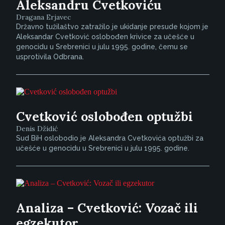
Aleksandru Cvetkoviću
Dragana Erjavec
Državno tužilaštvo zatražilo je ukidanje presude kojom je
Aleksandar Cvetković oslobođen krivice za učešće u
genocidu u Srebrenici u julu 1995. godine, čemu se
usprotivila Odbrana.
Cvetković oslobođen optužbi
Denis Džidić
Sud BiH oslobodio je Aleksandra Cvetkovića optužbi za
učešće u genocidu u Srebrenici u julu 1995. godine.
Analiza – Cvetković: Vozač ili
egzekutor