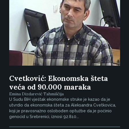
Cvetković: Ekonomska šteta
veća od 90.000 maraka
Emina Dizdarević Tahmiščija
U Sudu BiH vještak ekonomske struke je kazao da je
utvrdio da ekonomska šteta za Aleksandra Cvetkovića,
koji je pravosnažno oslobođen optužbe da je počinio
genocid u Srebrenici, iznosi 92.810...