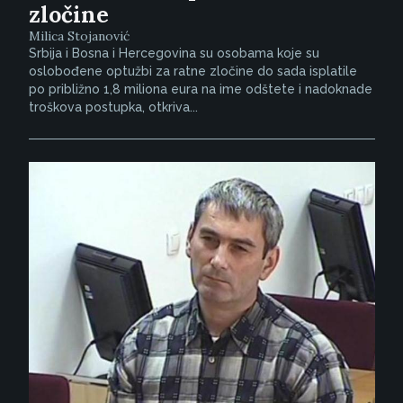
zločine
Milica Stojanović
Srbija i Bosna i Hercegovina su osobama koje su
oslobođene optužbi za ratne zločine do sada isplatile
po približno 1,8 miliona eura na ime odštete i nadoknade
troškova postupka, otkriva...