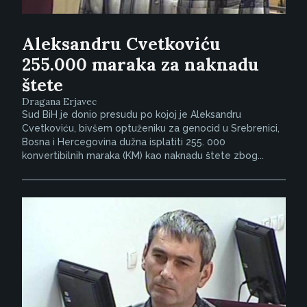
Aleksandru Cvetkoviću
255.000 maraka za naknadu
štete
Dragana Erjavec
Sud BiH je donio presudu po kojoj je Aleksandru
Cvetkoviću, bivšem optuženiku za genocid u Srebrenici,
Bosna i Hercegovina dužna isplatiti 255. 000
konvertibilnih maraka (KM) kao naknadu štete zbog...