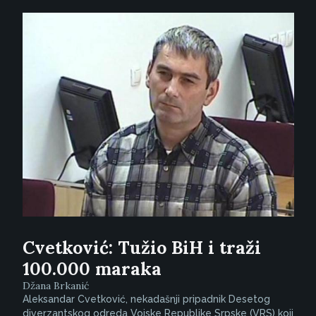
Cvetković: Tužio BiH i traži
100.000 maraka
Džana Brkanić
Aleksandar Cvetković, nekadašnji pripadnik Desetog
diverzantskog odreda Vojske Republike Srpske (VRS) koji