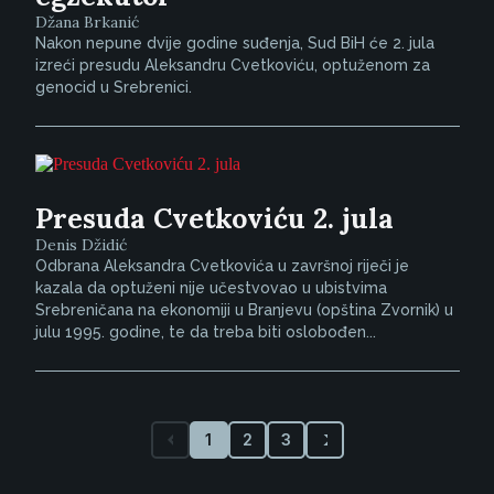
Džana Brkanić
Nakon nepune dvije godine suđenja, Sud BiH će 2. jula
izreći presudu Aleksandru Cvetkoviću, optuženom za
genocid u Srebrenici.
Presuda Cvetkoviću 2. jula
Denis Džidić
Odbrana Aleksandra Cvetkovića u završnoj riječi je
kazala da optuženi nije učestvovao u ubistvima
Srebreničana na ekonomiji u Branjevu (opština Zvornik) u
julu 1995. godine, te da treba biti oslobođen...
1
2
3