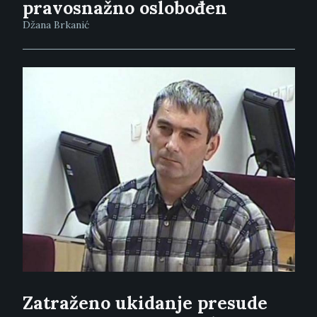
pravosnažno oslobođen
Džana Brkanić
Zatraženo ukidanje presude