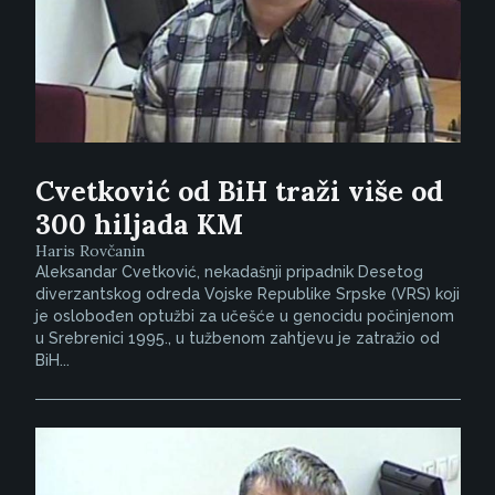
Cvetković od BiH traži više od
300 hiljada KM
Haris Rovčanin
Aleksandar Cvetković, nekadašnji pripadnik Desetog
diverzantskog odreda Vojske Republike Srpske (VRS) koji
je oslobođen optužbi za učešće u genocidu počinjenom
u Srebrenici 1995., u tužbenom zahtjevu je zatražio od
BiH...