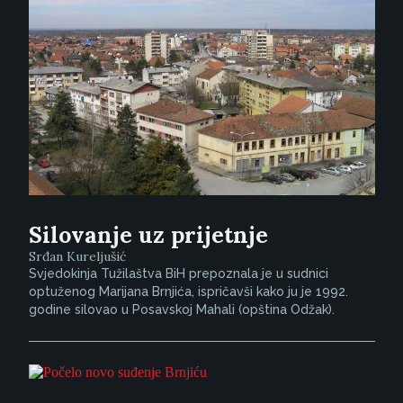
Silovanje uz prijetnje
Srđan Kureljušić
Svjedokinja Tužilaštva BiH prepoznala je u sudnici
optuženog Marijana Brnjića, ispričavši kako ju je 1992.
godine silovao u Posavskoj Mahali (opština Odžak).