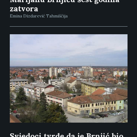
zatvora
Emina Dizdarević Tahmiščija
Svjedoci tvrde da je Brnjić bio