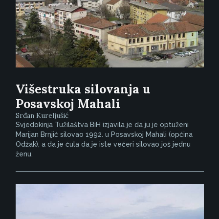
Višestruka silovanja u
Posavskoj Mahali
Srđan Kureljušić
Svjedokinja Tužilaštva BiH izjavila je da ju je optuženi
Marijan Brnjić silovao 1992. u Posavskoj Mahali (općina
Odžak), a da je čula da je iste večeri silovao još jednu
ženu.