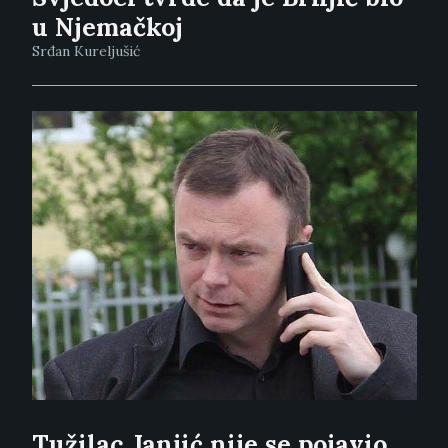
u Njemačkoj
Srđan Kureljušić
Tužilac Janjić nije se pojavio