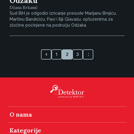
Odžaku
Džana Brkanić
Sud BiH je odgodio izricanje presude Marijanu Brnjiću,
Martinu Barukčiću, Pavi i Iliji Glavašu, optuženima za
zločine počinjene na području Odžaka.
1
2
3
O nama
Kategorije