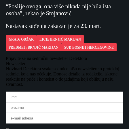
“Poslije ovoga, ona više nikada nije bila ista
osoba”, rekao je Stojanović.
Nastavak suđenja zakazan je za 23. mart.
GRAD: ODŽAK
LICE: BRNJIĆ MARIJAN
PREDMET: BRNJIĆ MARIJAN
SUD BOSNE I HERCEGOVINE
Prijavite se na sedmični newsletter Detektora
Newsletter
Novinari Detektora svake sedmice pišu newslettere o protekloj i
sedmici koja nas očekuje. Donose detalje iz redakcije, iskrene
reakcije na priče i kontekst o događajima koji oblikuju našu
stvarnost.