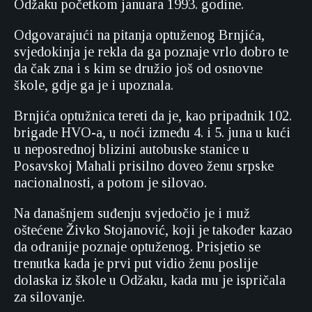
Odžaku početkom januara 1993. godine.
Odgovarajući na pitanja optuženog Brnjića,
svjedokinja je rekla da ga poznaje vrlo dobro te
da čak zna i s kim se družio još od osnovne
škole, gdje ga je i upoznala.
Brnjića optužnica tereti da je, kao pripadnik 102.
brigade HVO-a, u noći između 4. i 5. juna u kući
u neposrednoj blizini autobuske stanice u
Posavskoj Mahali prisilno doveo ženu srpske
nacionalnosti, a potom je silovao.
Na današnjem suđenju svjedočio je i muž
oštećene Živko Stojanović, koji je također kazao
da odranije poznaje optuženog. Prisjetio se
trenutka kada je prvi put vidio ženu poslije
dolaska iz škole u Odžaku, kada mu je ispričala
za silovanje.