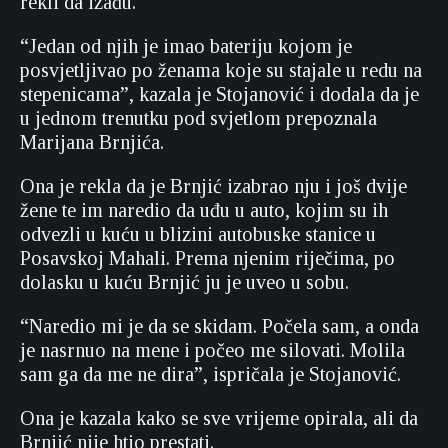
rekli da izađu.
“Jedan od njih je imao bateriju kojom je
posvjetljivao po ženama koje su stajale u redu na
stepenicama”, kazala je Stojanović i dodala da je
u jednom trenutku pod svjetlom prepoznala
Marijana Brnjića.
Ona je rekla da je Brnjić izabrao nju i još dvije
žene te im naredio da uđu u auto, kojim su ih
odvezli u kuću u blizini autobuske stanice u
Posavskoj Mahali. Prema njenim riječima, po
dolasku u kuću Brnjić ju je uveo u sobu.
“Naredio mi je da se skidam. Počela sam, a onda
je nasrnuo na mene i počeo me silovati. Molila
sam ga da me ne dira”, ispričala je Stojanović.
Ona je kazala kako se sve vrijeme opirala, ali da
Brnjić nije htio prestati.