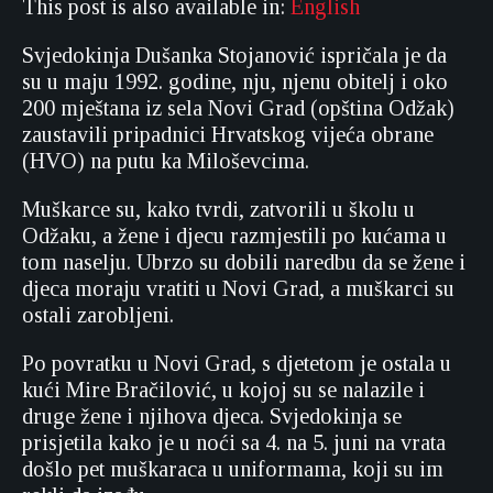
This post is also available in:
English
Svjedokinja Dušanka Stojanović ispričala je da
su u maju 1992. godine, nju, njenu obitelj i oko
200 mještana iz sela Novi Grad (opština Odžak)
zaustavili pripadnici Hrvatskog vijeća obrane
(HVO) na putu ka Miloševcima.
Muškarce su, kako tvrdi, zatvorili u školu u
Odžaku, a žene i djecu razmjestili po kućama u
tom naselju. Ubrzo su dobili naredbu da se žene i
djeca moraju vratiti u Novi Grad, a muškarci su
ostali zarobljeni.
Po povratku u Novi Grad, s djetetom je ostala u
kući Mire Bračilović, u kojoj su se nalazile i
druge žene i njihova djeca. Svjedokinja se
prisjetila kako je u noći sa 4. na 5. juni na vrata
došlo pet muškaraca u uniformama, koji su im