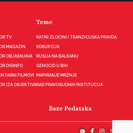
Teme
OR TV
RATNI ZLOČINI I TRANZICIJSKA PRAVDA
OR MAGAZIN
KORUPCIJA
OR OBJAŠNJAVA
RUSIJA NA BALKANU
OR DISINFO
GENOCID U BIH
NTARNI FILMOVI
MAPIRANJE MRŽNJE
R IZA OBJEKTIVA
RAD PRAVOSUDNIH INSTITUCIJA
Baze Podataka