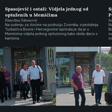
Spasojević i ostali: Vidjela jednog od
S
optuženih u Memićima
P
Elmedina Šabanović
S
Na suđenju za zločine na području Zvornika, svjedokinja
Na
Tužilaštva Bosne i Hercegovine ispričala je da je u
Bo
Memićima vidjela jednog optuženog kako skida djecu s
sv
kamiona.
sv