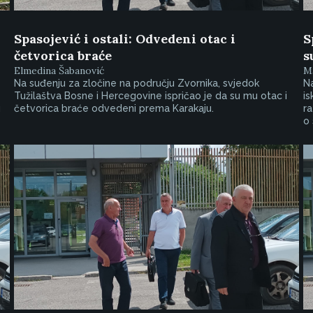
Spasojević i ostali: Odvedeni otac i
S
četvorica braće
s
Elmedina Šabanović
Ma
Na suđenju za zločine na području Zvornika, svjedok
Na
Tužilaštva Bosne i Hercegovine ispričao je da su mu otac i
is
u
četvorica braće odvedeni prema Karakaju.
ra
o 