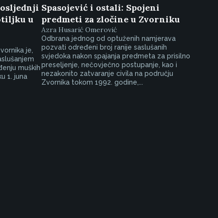
posljednji
Spasojević i ostali: Spojeni
tiljku u
predmeti za zločine u Zvorniku
Azra Husarić Omerović
Odbrana jednog od optuženih namjerava
pozvati određeni broj ranije saslušanih
vornika je,
svjedoka nakon spajanja predmeta za prisilno
aslušanjem
preseljenje, nečovječno postupanje, kao i
ođenju muških
nezakonito zatvaranje civila na području
u 1. juna
Zvornika tokom 1992. godine,...