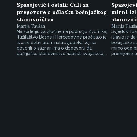
Spasojević i ostali: Čuli za
Spasojevi
pregovore o odlasku bošnjačkog
mirni iz
stanovništva
stanovni
Marija Taušan
Marija Tauš
Na suđenju za zločine na području Zvornika,
Svjedok Tuž
Tužilaštvo Bosne i Hercegovine pročitalo je
izjavio je d
iskaze četiri preminula svjedoka koji su
bošnjačko st
govorili o saznanjima o dogovoru da
mirno ode pr
bošnjačko stanovništvo napusti svoja sela,...
promijenio t