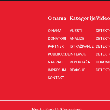
O nama
Kategorije
Video
O NAMA
VIJESTI
DETEKT
DONATORI
ANALIZE
DETEKT
PARTNERI
ISTRAŽIVANJE
DETEKT
PUBLIKACIJE
INTERVJU
DETEKT
NAGRADE
REPORTAŽA
DOKUME
IMPRESUM
REAKCIJE
DETEKTO
KONTAKT
Uslovi korišćenja
|
Politika privatnosti