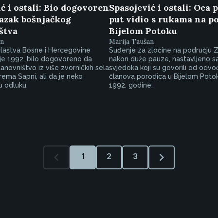
ć i ostali: Bio dogovoren
Spasojević i ostali: Oca 
lazak bošnjačkog
put vidio s rukama na po
štva
Bijelom Potoku
an
Marija Taušan
ilaštva Bosne i Hercegovine
Suđenje za zločine na području Z
a je 1992. bilo dogovoreno da
nakon duže pauze, nastavljeno s
anovništvo iz više zvorničkih sela
svjedoka koji su govorili od odv
ema Sapni, ali da je neko
članova porodica u Bijelom Potok
u odluku.
1992. godine.
1
2
3