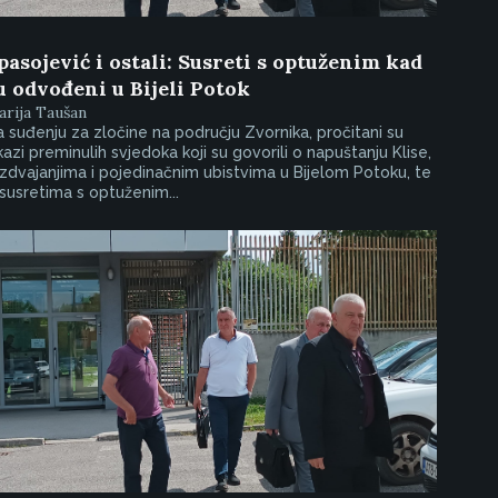
pasojević i ostali: Susreti s optuženim kad
u odvođeni u Bijeli Potok
rija Taušan
 suđenju za zločine na području Zvornika, pročitani su
kazi preminulih svjedoka koji su govorili o napuštanju Klise,
zdvajanjima i pojedinačnim ubistvima u Bijelom Potoku, te
susretima s optuženim...