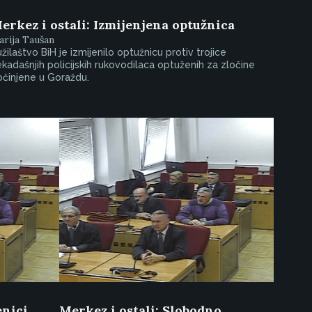
erkez i ostali: Izmijenjena optužnica
rija Taušan
žilaštvo BiH je izmijenilo optužnicu protiv trojice
kadašnjih policijskih rukovodilaca optuženih za zločine
činjene u Goraždu.
enici
Merkez i ostali: Slobodno