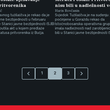
pritvorenika
nisu bili u nadležnosti 
uč
Haris Rovčanin
vnog tužilaštva je rekao da je
Svjedok Tužilaštva je na suđenju 
vne bezbjednosti u februaru
počinjene u Goraždu rekao da
 Stanici javne bezbjednosti (SJB)
Istočnobosanska operativna grupa
utila akt u kojem predlaže
imala nadležnosti nad zarobljenic
atusa pritvorenika iz Bučja.
bili u Stanici javne bezbjednosti (S
1
2
3