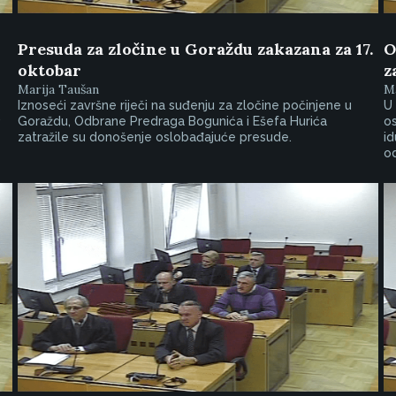
Presuda za zločine u Goraždu zakazana za 17.
O
oktobar
z
Marija Taušan
Ma
Iznoseći završne riječi na suđenju za zločine počinjene u
U 
,
Goraždu, Odbrane Predraga Bogunića i Ešefa Hurića
os
zatražile su donošenje oslobađajuće presude.
id
o