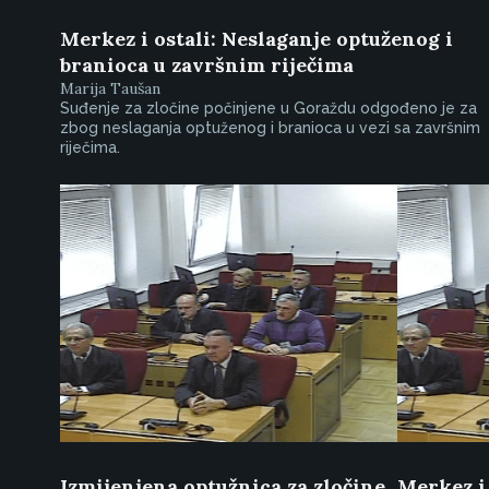
Merkez i ostali: Neslaganje optuženog i
branioca u završnim riječima
Marija Taušan
Suđenje za zločine počinjene u Goraždu odgođeno je za
zbog neslaganja optuženog i branioca u vezi sa završnim
riječima.
Izmijenjena optužnica za zločine
Merkez i 