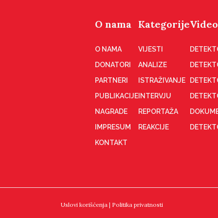
O nama
Kategorije
Video
O NAMA
VIJESTI
DETEKT
DONATORI
ANALIZE
DETEKT
PARTNERI
ISTRAŽIVANJE
DETEKT
PUBLIKACIJE
INTERVJU
DETEKT
NAGRADE
REPORTAŽA
DOKUME
IMPRESUM
REAKCIJE
DETEKTO
KONTAKT
Uslovi korišćenja
|
Politika privatnosti