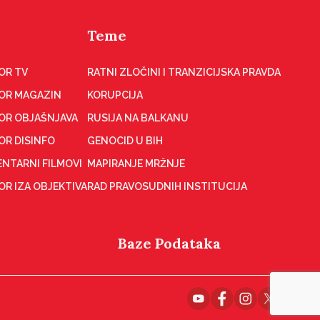
Teme
OR TV
RATNI ZLOČINI I TRANZICIJSKA PRAVDA
OR MAGAZIN
KORUPCIJA
OR OBJAŠNJAVA
RUSIJA NA BALKANU
OR DISINFO
GENOCID U BIH
NTARNI FILMOVI
MAPIRANJE MRŽNJE
R IZA OBJEKTIVA
RAD PRAVOSUDNIH INSTITUCIJA
Baze Podataka