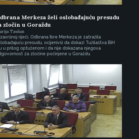
dbrana Merkeza želi oslobađajuću presudu
a zločin u Goraždu
rija Taušan
završnoj riječi, Odbrana Ibre Merkeza je zatražila
lobađajuću presudu, ocijenivši da dokazi Tužilaštva BiH
u u prilog optuženom i da nije dokazana njegova
dgovornost za zločine počinjene u Goraždu.