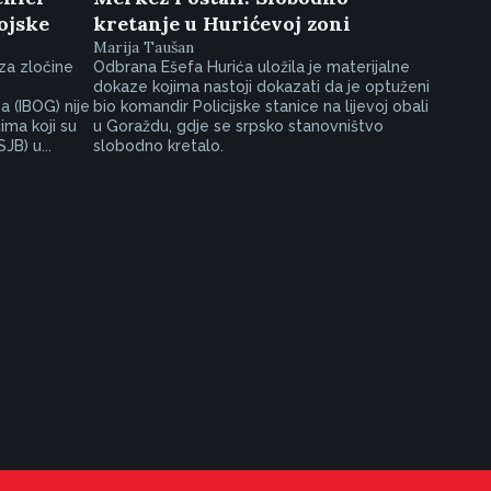
vojske
kretanje u Hurićevoj zoni
Marija Taušan
za zločine
Odbrana Ešefa Hurića uložila je materijalne
dokaze kojima nastoji dokazati da je optuženi
 (IBOG) nije
bio komandir Policijske stanice na lijevoj obali
ima koji su
u Goraždu, gdje se srpsko stanovništvo
JB) u...
slobodno kretalo.