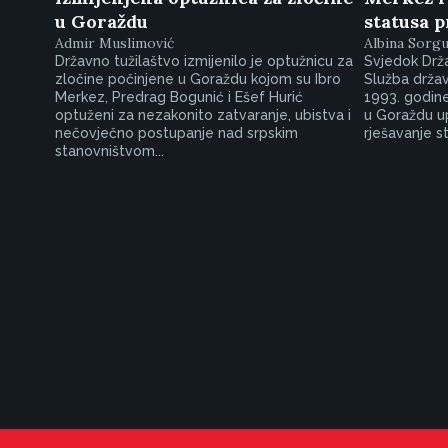
u Goraždu
statusa 
Admir Muslimović
Albina Sorg
Državno tužilaštvo izmijenilo je optužnicu za
Svjedok Drža
zločine počinjene u Goraždu kojom su Ibro
Služba drža
Merkez, Predrag Bogunić i Ešef Hurić
1993. godine
optuženi za nezakonito zatvaranje, ubistva i
u Goraždu up
nečovječno postupanje nad srpskim
rješavanje st
stanovništvom...