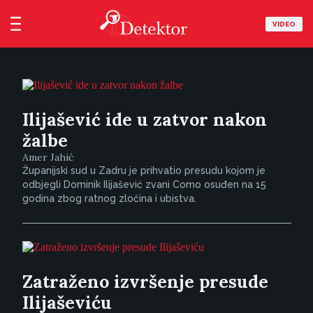
VIDEO
Ilijašević ide u zatvor nakon
žalbe
Amer Jahić
Županijski sud u Zadru je prihvatio presudu kojom je
odbjegli Dominik Ilijašević zvani Como osuđen na 15
godina zbog ratnog zločina i ubistva.
Zatraženo izvršenje presude
Ilijaševiću