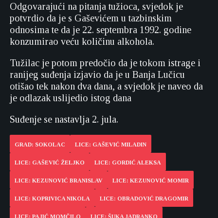
Odgovarajući na pitanja tužioca, svjedok je
potvrdio da je s Gaševićem u tazbinskim
odnosima te da je 22. septembra 1992. godine
konzumirao veću količinu alkohola.
Tužilac je potom predočio da je tokom istrage i
ranijeg suđenja izjavio da je u Banja Lučicu
otišao tek nakon dva dana, a svjedok je naveo da
je odlazak uslijedio istog dana
Suđenje se nastavlja 2. jula.
GRAD: SOKOLAC
LICE: GAŠEVIĆ MILADIN
LICE: GAŠEVIĆ ŽELJKO
LICE: GORDIĆ ALEKSA
LICE: KEZUNOVIĆ BRANISLAV
LICE: KEZUNOVIĆ MOMIR
LICE: KOPRIVICA NIKOLA
LICE: OBRADOVIĆ DRAGOMIR
LICE: PAJIĆ MOMČILO
LICE: ŠUKA JADRANKO