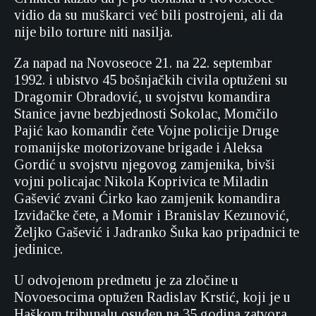
vidio da su muškarci već bili postrojeni, ali da
nije bilo torture niti nasilja.
Za napad na Novoseoce 21. na 22. septembar
1992. i ubistvo 45 bošnjačkih civila optuženi su
Dragomir Obradović, u svojstvu komandira
Stanice javne bezbjednosti Sokolac, Momčilo
Pajić kao komandir čete Vojne policije Druge
romanijske motorizovane brigade i Aleksa
Gordić u svojstvu njegovog zamjenika, bivši
vojni policajac Nikola Koprivica te Miladin
Gašević zvani Ćirko kao zamjenik komandira
Izviđačke čete, a Momir i Branislav Kezunović,
Željko Gašević i Jadranko Šuka kao pripadnici te
jedinice.
U odvojenom predmetu je za zločine u
Novoesocima optužen Radislav Krstić, koji je u
Haškom tribunalu osuđen na 35 godina zatvora