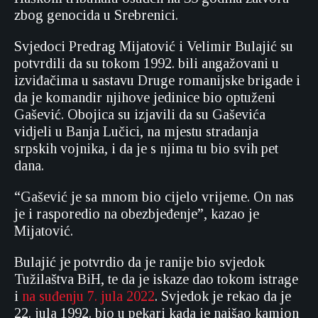
zbog genocida u Srebrenici.
Svjedoci Predrag Mijatović i Velimir Bulajić su
potvrdili da su tokom 1992. bili angažovani u
izviđačima u sastavu Druge romanijske brigade i
da je komandir njihove jedinice bio optuženi
Gašević. Obojica su izjavili da su Gaševića
vidjeli u Banja Lučici, na mjestu stradanja
srpskih vojnika, i da je s njima tu bio svih pet
dana.
“Gašević je sa mnom bio cijelo vrijeme. On nas
je i rasporedio na obezbjeđenje”, kazao je
Mijatović.
Bulajić je potvrdio da je ranije bio svjedok
Tužilaštva BiH, te da je iskaze dao tokom istrage
i
na suđenju 7. jula 2022
. Svjedok je rekao da je
22. jula 1992. bio u pekari kada je naišao kamion