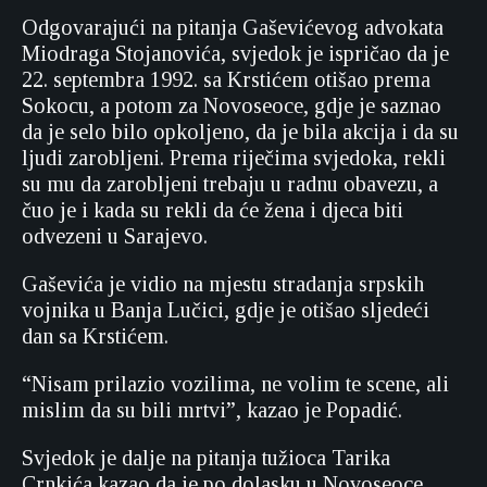
Odgovarajući na pitanja Gaševićevog advokata
Miodraga Stojanovića, svjedok je ispričao da je
22. septembra 1992. sa Krstićem otišao prema
Sokocu, a potom za Novoseoce, gdje je saznao
da je selo bilo opkoljeno, da je bila akcija i da su
ljudi zarobljeni. Prema riječima svjedoka, rekli
su mu da zarobljeni trebaju u radnu obavezu, a
čuo je i kada su rekli da će žena i djeca biti
odvezeni u Sarajevo.
Gaševića je vidio na mjestu stradanja srpskih
vojnika u Banja Lučici, gdje je otišao sljedeći
dan sa Krstićem.
“Nisam prilazio vozilima, ne volim te scene, ali
mislim da su bili mrtvi”, kazao je Popadić.
Svjedok je dalje na pitanja tužioca Tarika
Crnkića kazao da je po dolasku u Novoseoce