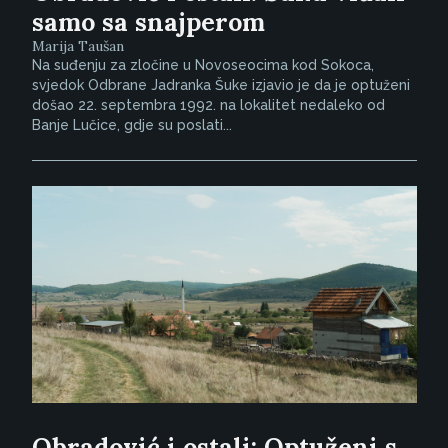
samo sa snajperom
Marija Taušan
Na suđenju za zločine u Novoseocima kod Sokoca,
svjedok Odbrane Jadranka Šuke izjavio je da je optuženi
došao 22. septembra 1992. na lokalitet nedaleko od
Banje Lučice, gdje su poslati...
Obradović i ostali: Optuženi s