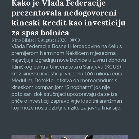
Kako je Vlada Federacije
prezentovala nedogovoreni
kineski kredit kao investiciju
za spas bolnica
Nino Bilajac | 7. Augusta 2026 | 08:00
Vlada Federacije Bosne i Hercegovine na čelu s
premijerom Nerminom Nekšićem mjesecima
najavljuje izgradnju nove bolnice u Livnu i obnovu
Kliničkog centra Univerziteta u Sarajevu (KCUS)
kroz kinesku investiciju vrijednu 100 miliona eura.
Međutim, Detektor otkriva da memorandum s
kineskom kompanijom “Sinopharm” još nije
potpisan, dok stručnjaci upozoravaju da se iza
priče o investiciji zapravo krije kreditni aranžman
koji može nositi ozbiljne rizike za javne finansije.