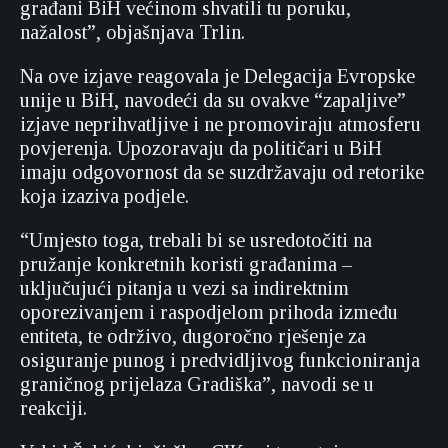
građani BiH većinom shvatili tu poruku,
nažalost”, objašnjava Trlin.
Na ove izjave reagovala je Delegacija Evropske
unije u BiH, navodeći da su ovakve “zapaljive”
izjave neprihvatljive i ne promoviraju atmosferu
povjerenja. Upozoravaju da političari u BiH
imaju odgovornost da se suzdržavaju od retorike
koja izaziva podjele.
“Umjesto toga, trebali bi se usredotočiti na
pružanje konkretnih koristi građanima –
uključujući pitanja u vezi sa indirektnim
oporezivanjem i raspodjelom prihoda između
entiteta, te održivo, dugoročno rješenje za
osiguranje punog i predvidljivog funkcioniranja
graničnog prijelaza Gradiška”, navodi se u
reakciji.