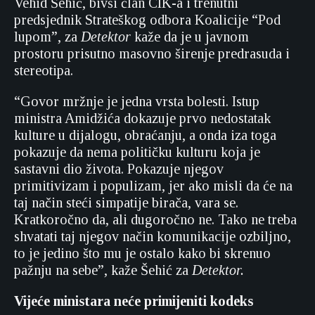
Vehid Šehić, bivši član CIK-a i trenutni
predsjednik Strateškog odbora Koalicije “Pod
lupom”, za
Detektor
kaže da je u javnom
prostoru prisutno masovno širenje predrasuda i
stereotipa.
“Govor mržnje je jedna vrsta bolesti. Istup
ministra Amidžića dokazuje prvo nedostatak
kulture u dijalogu, obraćanju, a onda iza toga
pokazuje da nema političku kulturu koja je
sastavni dio života. Pokazuje njegov
primitivizam i populizam, jer ako misli da će na
taj način steći simpatije birača, vara se.
Kratkoročno da, ali dugoročno ne. Tako ne treba
shvatati taj njegov način komunikacije ozbiljno,
to je jedino što mu je ostalo kako bi skrenuo
pažnju na sebe”, kaže Šehić za
Detektor.
Vijeće ministara neće primijeniti kodeks