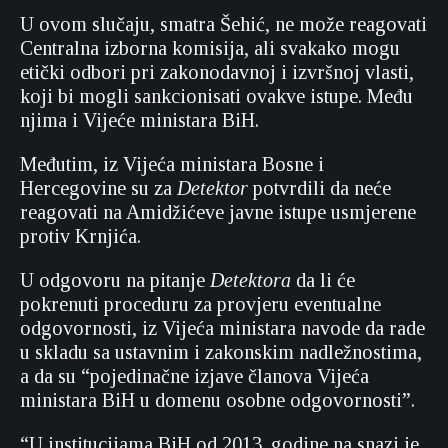
U ovom slučaju, smatra Šehić, ne može reagovati
Centralna izborna komisija, ali svakako mogu
etički odbori pri zakonodavnoj i izvršnoj vlasti,
koji bi mogli sankcionisati ovakve istupe. Među
njima i Vijeće ministara BiH.
Međutim, iz Vijeća ministara Bosne i
Hercegovine su za
Detektor
potvrdili da neće
reagovati na Amidžićeve javne istupe usmjerene
protiv Krnjića.
U odgovoru na pitanje
Detektora
da li će
pokrenuti proceduru za provjeru eventualne
odgovornosti, iz Vijeća ministara navode da rade
u skladu sa ustavnim i zakonskim nadležnostima,
a da su “pojedinačne izjave članova Vijeća
ministara BiH u domenu osobne odgovornosti”.
“U institucijama BiH od 2013. godine na snazi je