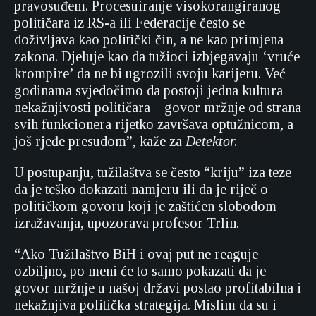
pravosuđem. Procesuiranje visokorangiranog
političara iz RS-a ili Federacije često se
doživljava kao politički čin, a ne kao primjena
zakona. Djeluje kao da tužioci izbjegavaju ‘vruće
krompire’ da ne bi ugrozili svoju karijeru. Već
godinama svjedočimo da postoji jedna kultura
nekažnjivosti političara – govor mržnje od strana
svih funkcionera rijetko završava optužnicom, a
još rjeđe presudom”, kaže za
Detektor.
U postupanju, tužilaštva se često “kriju” iza teze
da je teško dokazati namjeru ili da je riječ o
političkom govoru koji je zaštićen slobodom
izražavanja, upozorava profesor Trlin.
“Ako Tužilaštvo BiH i ovaj put ne reaguje
ozbiljno, po meni će to samo pokazati da je
govor mržnje u našoj državi postao profitabilna i
nekažnjiva politička strategija. Mislim da su i