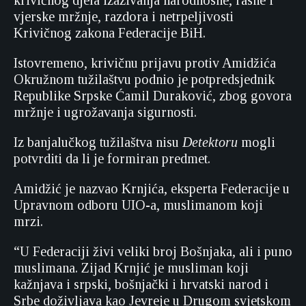
krivičnog djela izazivanja narodnosne, rasne i
vjerske mržnje, razdora i netrpeljivosti
Krivičnog zakona Federacije BiH.
Istovremeno, krivičnu prijavu protiv Amidžića
Okružnom tužilaštvu podnio je potpredsjednik
Republike Srpske Ćamil Duraković, zbog govora
mržnje i ugrožavanja sigurnosti.
Iz banjalučkog tužilaštva nisu
Detektoru
mogli
potvrditi da li je formiran predmet.
Amidžić je nazvao Krnjića, eksperta Federacije u
Upravnom odboru UIO-a, muslimanom koji
mrzi.
“U Federaciji živi veliki broj Bošnjaka, ali i puno
muslimana. Zijad Krnjić je musliman koji
kažnjava i srpski, bošnjački i hrvatski narod i
Srbe doživljava kao Jevreje u Drugom svjetskom