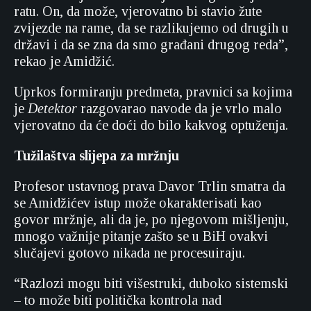
ratu. On, da može, vjerovatno bi stavio žute
zvijezde na rame, da se razlikujemo od drugih u
državi i da se zna da smo građani drugog reda”,
rekao je Amidžić.
Uprkos formiranju predmeta, pravnici sa kojima
je
Detektor
razgovarao navode da je vrlo malo
vjerovatno da će doći do bilo kakvog optuženja.
Tužilaštva slijepa za mržnju
Profesor ustavnog prava Davor Trlin smatra da
se Amidžićev istup može okarakterisati kao
govor mržnje, ali da je, po njegovom mišljenju,
mnogo važnije pitanje zašto se u BiH ovakvi
slučajevi gotovo nikada ne procesuiraju.
“Razlozi mogu biti višestruki, duboko sistemski
– to može biti politička kontrola nad