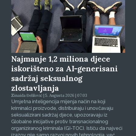
Najmanje 1,2 miliona djece
iskorišteno za AI-generisani
sadržaj seksualnog
zlostavljanja
Zinaida Đelilović | 5. Augusta 2026 | 07:03
Umjetna inteligencija mijenja način na koji
kriminalci proizvode, distribuiraju i unovčavaju
seksualizirani sadržaj djece, upozoravaju iz
Globalne inicijative protiv transnacionalnog
organiziranog kriminala (GI-TOC). Ističu da najveći
izazov nije samo razvoj novih tehnologija, već