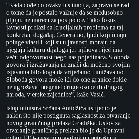
“Kada dođe do ovakvih situacija, zapravo se radi
o tome da je postalo važnije da se međusobno
pljuju, ne mareći za posljedice. Tako fokus
javnosti prelazi sa krucijalnih problema na taj
konkretan događaj. Generalno, ljudi koji imaju
poluge vlasti i koji su u javnosti moraju da
njeguju kulturu dijaloga jer njihova riječ ima
veću odgovornost nego nas pojedinaca. Sloboda
govora i izražavanja ne znači da moženo svojim
izjavama bilo koga da vrijeđamo i unižavamo.
Sloboda govora može ići do one granice dokle
ne ugrožava integritet druge osobe ili drugog
naroda, vjerske zajednice”, kaže Vasić.
Istup ministra Srđana Amidžića uslijedio je
nakon što nije postignuta saglasnost za otvaranje
novog graničnog prelaza Gradiška. Uslov za
otvaranje graničnog prelaza bio je da Upravni
odbor UIO-a usvoji pravilnik o unutrašnjoj