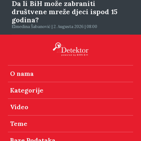
Da li BiH može zabraniti
društvene mreže djeci ispod 15
godina?
Elmedina Šabanović | 2. Augusta 2026 | 08:00
O nama
Kategorije
Video
Teme
Baze Podataka