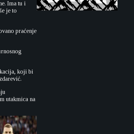
e. Ima tu i
e je to
zovano praćenje
gurnosnog
acija, koji bi
zdarević.
ju
em utakmica na