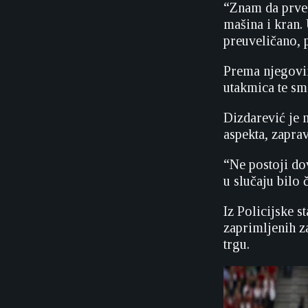
“Znam da prvens
mašina i kran.
preuveličano, 
Prema njegovim
utakmica te sma
Dizdarević je m
aspekta, zaprav
“Ne postoji dov
u slučaju bilo 
Iz Policijske s
zaprimljenih z
trgu.