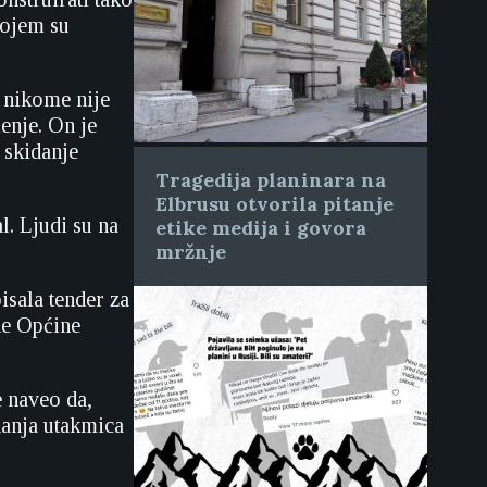
kojem su
 nikome nije
enje. On je
u skidanje
Tragedija planinara na
Elbrusu otvorila pitanje
l. Ljudi su na
etike medija i govora
mržnje
sala tender za
de Općine
 naveo da,
danja utakmica