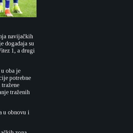
nja navijačkih
je događaja su
itez 1, a drugi
 u oba je
cije potrebne
 tražene
anje traženih
va u obnovu i
jačkih zona