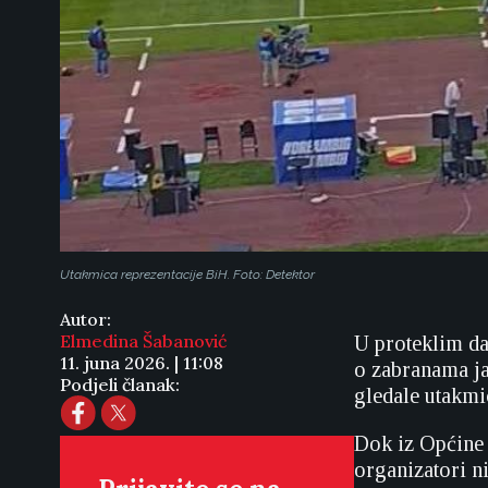
Utakmica reprezentacije BiH. Foto: Detektor
Autor:
Elmedina Šabanović
U proteklim da
11. juna 2026. | 11:08
o zabranama ja
Podjeli članak:
gledale utakmi
Dok iz Općine 
organizatori n