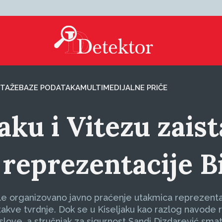
TAŽE
BAZE PODATAKA
MULTIMEDIJALNE PRIČE
ljaku i Vitezu zai
 reprezentacije B
anile organizovano javno praćenje utakmica reprezent
 takve tvrdnje. Dok se u Kiseljaku kao razlog navode r
 uslove, a stručnjak za sigurnost Sandi Dizdarević sma