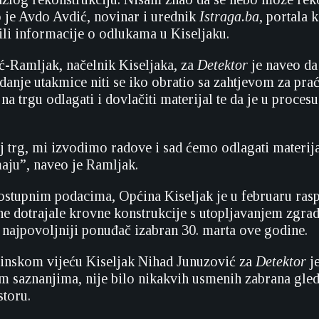
o je Avdo Avdić, novinar i urednik
Istraga.ba
, portala 
ili informacije o odlukama u Kiseljaku.
-Ramljak, načelnik Kiseljaka, za
Detektor
je naveo da
danje utakmice niti se iko obratio sa zahtjevom za prać
na trgu odlagati i dovlačiti materijal te da je u proces
j trg, mi izvodimo radove i sad ćemo odlagati materija
aju”, naveo je Ramljak.
stupnim podacima, Općina Kiseljak je u februaru raspi
e dotrajale krovne konstrukcije s utopljavanjem zgra
e najpovoljniji ponuđač izabran 30. marta ove godine.
inskom vijeću Kiseljak Nihad Junuzović za
Detektor
je
 saznanjima, nije bilo nikakvih usmenih zabrana gle
toru.