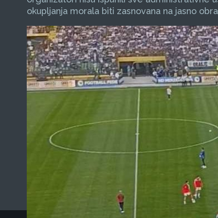
okupljanja morala biti zasnovana na jasno ob