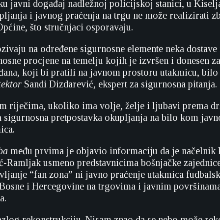
ku javni događaj nadležnoj policijskoj stanici, u Kisel
pljanja i javnog praćenja na trgu ne može realizirati 
pćine, što stručnjaci osporavaju.
ozivaju na određene sigurnosne elemente neka dostave
osne procjene na temelju kojih je izvršen i donesen za
đana, koji bi pratili na javnom prostoru utakmicu, bil
ektor
Sandi Dizdarević, ekspert za sigurnosna pitanja.
 riječima, ukoliko ima volje, želje i ljubavi prema dr
a sigurnosna pretpostavka okupljanja na bilo kom jav
ica.
ba
među prvima je objavio informaciju da je načelnik 
ć-Ramljak usmeno predstavnicima bošnjačke zajednice
avljanje “fan zona” ni javno praćenje utakmica fudbals
 Bosne i Hercegovine na trgovima i javnim površinam
a.
zlog rekonstrukciju. Nisam znao da se nebo može reko