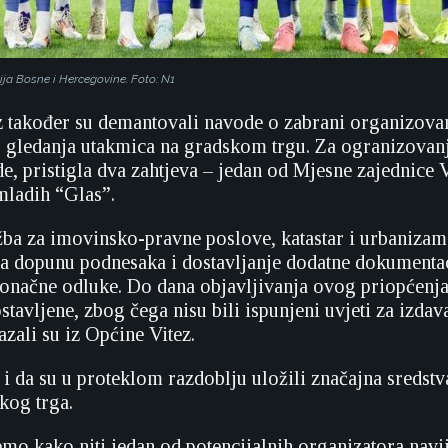
ja Bosne i Hercegovine. Foto: N1
z također su demantovali navode o zabrani organizova
g gledanja utakmica na gradskom trgu. Za ogranizovan
, pristigla dva zahtjeva – jedan od Mjesne zajednice V
mladih “Glas”.
ba za imovinsko-pravne poslove, katastar i urbanizam
ila dopunu podnesaka i dostavljanje dodatne dokumenta
onačne odluke. Do dana objavljivanja ovog priopćenja
tavljene, zbog čega nisu bili ispunjeni uvjeti za izdav
azali su iz Općine Vitez.
 i da su u proteklom razdoblju uložili značajna sredst
kog trga.
čemo kako niti jedan od potencijalnih organizatora navi