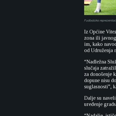
Fudbalska reprezentaci
Iz Općine Vite
zona ili javno
im, kako navode
od Udruženja 
“Nadležna Služ
slučaja zatraž
za donošenje k
dopune nisu dos
suglasnosti”, k
Dalje su naveli
uređenje grads
“Nadalje, isti