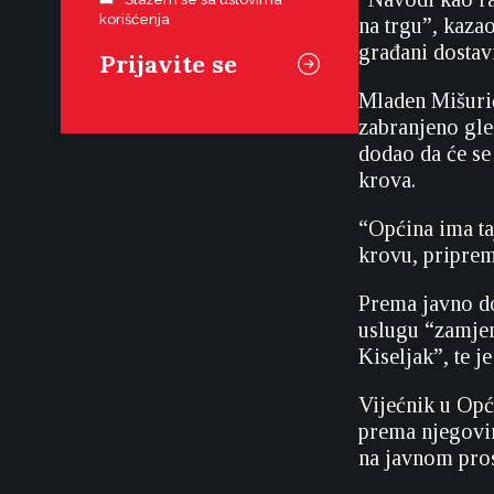
korišćenja
na trgu”, kaza
građani dostav
Mladen Mišurić
zabranjeno gle
dodao da će se 
krova.
“Općina ima ta
krovu, priprem
Prema javno do
uslugu “zamjen
Kiseljak”, te j
Vijećnik u Opć
prema njegovim
na javnom pros