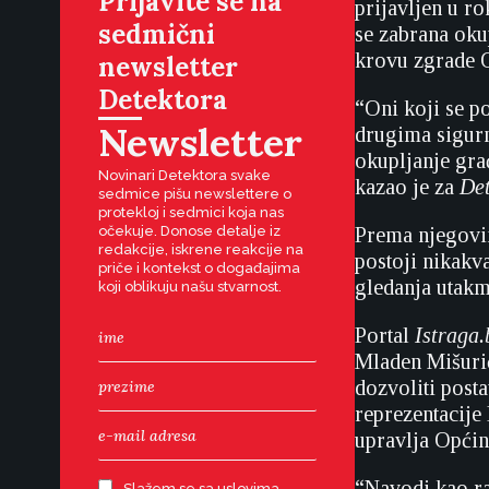
Prijavite se na
prijavljen u ro
sedmični
se zabrana oku
krovu zgrade O
newsletter
Detektora
“Oni koji se p
Newsletter
drugima sigurn
okupljanje gra
Novinari Detektora svake
kazao je za
Det
sedmice pišu newslettere o
protekloj i sedmici koja nas
očekuje. Donose detalje iz
Prema njegovim
redakcije, iskrene reakcije na
postoji nikakv
priče i kontekst o događajima
gledanja utakm
koji oblikuju našu stvarnost.
Portal
Istraga.
Mladen Mišuri
dozvoliti post
reprezentacije
upravlja Općin
“Navodi kao ra
Slažem se sa uslovima