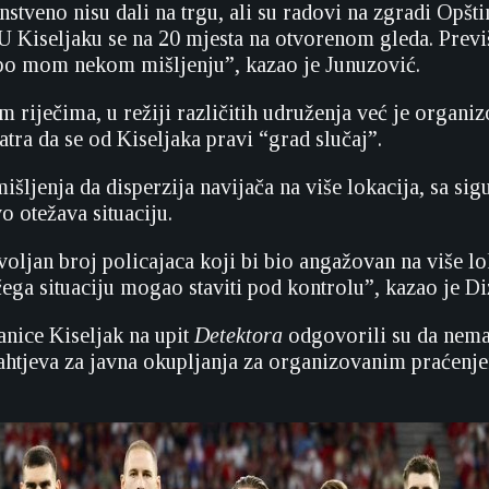
tveno nisu dali na trgu, ali su radovi na zgradi Opštin
 U Kiseljaku se na 20 mjesta na otvorenom gleda. Previš
po mom nekom mišljenju”, kazao je Junuzović.
 riječima, u režiji različitih udruženja već je organi
tra da se od Kiseljaka pravi “grad slučaj”.
išljenja da disperzija navijača na više lokacija, sa si
o otežava situaciju.
oljan broj policajaca koji bi bio angažovan na više lok
čega situaciju mogao staviti pod kontrolu”, kazao je Di
tanice Kiseljak na upit
Detektora
odgovorili su da nema
ahtjeva za javna okupljanja za organizovanim praćenj