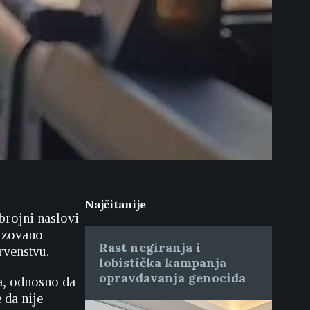
Najčitanije
brojni naslovi
nizovano
Rast negiranja i
rvenstvu.
lobistička kampanja
opravdavanja genocida
a, odnosno da
 da nije