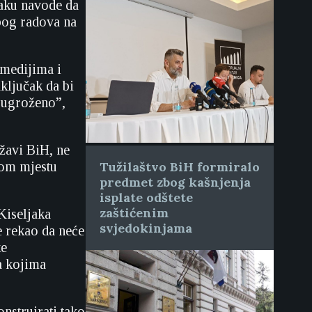
jaku navode da
zbog radova na
 medijima i
ključak da bi
o ugroženo”,
žavi BiH, ne
nom mjestu
Tužilaštvo BiH formiralo
predmet zbog kašnjenja
isplate odštete
zaštićenim
Kiseljaka
svjedokinjama
 rekao da neće
ke
a kojima
nstruirati tako