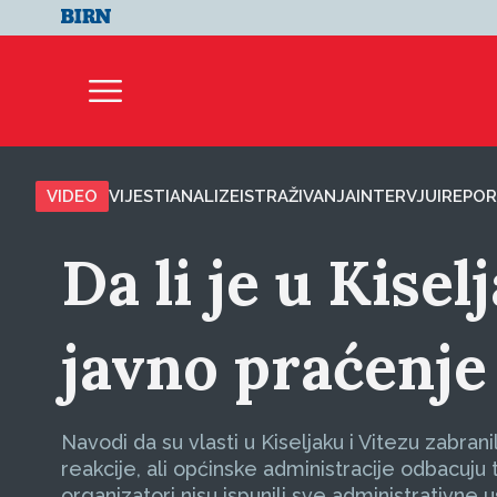
VIDEO
VIJESTI
ANALIZE
ISTRAŽIVANJA
INTERVJUI
REPOR
Da li je u Kise
javno praćenje
Navodi da su vlasti u Kiseljaku i Vitezu zabr
reakcije, ali općinske administracije odbacuju
organizatori nisu ispunili sve administrativne