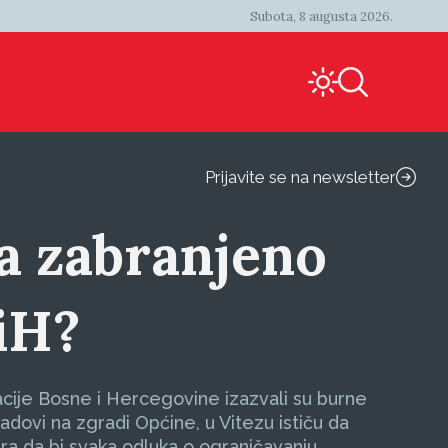
Subota, 8 augusta 2026.
Prijavite se na newsletter
sta zabranjeno
iH?
acije Bosne i Hercegovine izazvali su burne
adovi na zgradi Općine, u Vitezu ističu da
tra da bi svaka odluka o ograničavanju