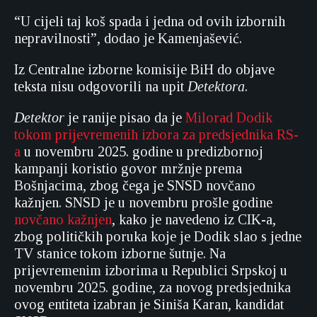
“U cijeli taj koš spada i jedna od ovih izbornih
nepravilnosti”, dodao je Kamenjašević.
Iz Centralne izborne komisije BiH do objave
teksta nisu odgovorili na upit
Detektora
.
Detektor
je ranije pisao da je
Milorad Dodik
tokom prijevremenih izbora za predsjednika RS-
a
u novembru 2025. godine u predizbornoj
kampanji koristio govor mržnje prema
Bošnjacima, zbog čega je SNSD novčano
kažnjen. SNSD je u novembru prošle godine
novčano kažnjen
, kako je navedeno iz CIK-a,
zbog političkih poruka koje je Dodik slao s jedne
TV stanice tokom izborne šutnje. Na
prijevremenim izborima u Republici Srpskoj u
novembru 2025. godine, za novog predsjednika
ovog entiteta izabran je Siniša Karan, kandidat