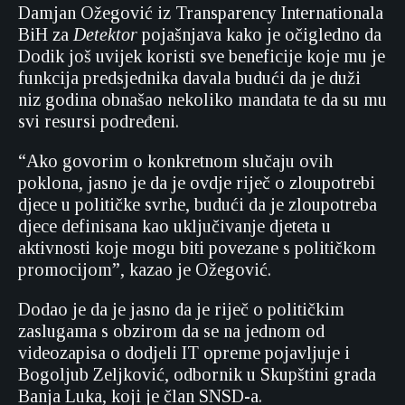
Damjan Ožegović iz Transparency Internationala
BiH za
Detektor
pojašnjava kako je očigledno da
Dodik još uvijek koristi sve beneficije koje mu je
funkcija predsjednika davala budući da je duži
niz godina obnašao nekoliko mandata te da su mu
svi resursi podređeni.
“Ako govorim o konkretnom slučaju ovih
poklona, jasno je da je ovdje riječ o zloupotrebi
djece u političke svrhe, budući da je zloupotreba
djece definisana kao uključivanje djeteta u
aktivnosti koje mogu biti povezane s političkom
promocijom”, kazao je Ožegović.
Dodao je da je jasno da je riječ o političkim
zaslugama s obzirom da se na jednom od
videozapisa o dodjeli IT opreme pojavljuje i
Bogoljub Zeljković, odbornik u Skupštini grada
Banja Luka, koji je član SNSD-a.