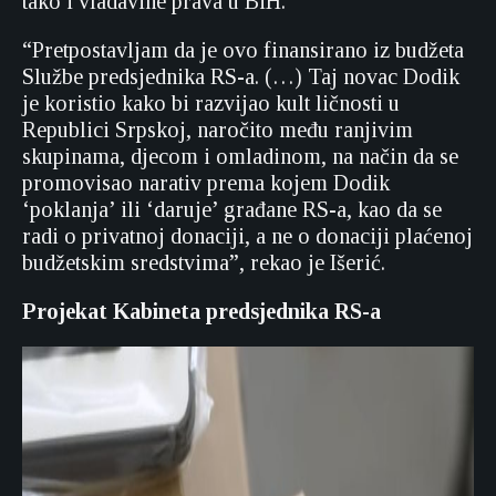
tako i vladavine prava u BiH.
“Pretpostavljam da je ovo finansirano iz budžeta
Službe predsjednika RS-a. (…) Taj novac Dodik
je koristio kako bi razvijao kult ličnosti u
Republici Srpskoj, naročito među ranjivim
skupinama, djecom i omladinom, na način da se
promovisao narativ prema kojem Dodik
‘poklanja’ ili ‘daruje’ građane RS-a, kao da se
radi o privatnoj donaciji, a ne o donaciji plaćenoj
budžetskim sredstvima”, rekao je Išerić.
Projekat Kabineta predsjednika RS-a