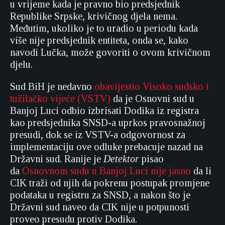
u vrijeme kada je pravno bio predsjednik
Republike Srpske, krivičnog djela nema.
Međutim, ukoliko je to uradio u periodu kada
više nije predsjednik entiteta, onda se, kako
navodi Lučka, može govoriti o ovom krivičnom
djelu.
Sud BiH je nedavno
obavijestio Visoko sudsko i
tužilačko vijeće (VSTV)
da je Osnovni sud u
Banjoj Luci odbio izbrisati Dodika iz registra
kao predsjednika SNSD-a uprkos pravosnažnoj
presudi, dok se iz VSTV-a odgovornost za
implementaciju ove odluke prebacuje nazad na
Državni sud. Ranije je
Detektor
pisao
da
Osnovnom sudu u Banjoj Luci nije jasno
da li
CIK traži od njih da pokrenu postupak promjene
podataka u registru za SNSD, a nakon što je
Državni sud naveo da CIK nije u potpunosti
proveo presudu protiv Dodika.