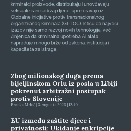
kriminalci proizvode, distribuiraju i unovčavaju
seksualizirani sadržaj djece, upozoravaju iz
Globalne inicijative protiv transnacionalnog
organiziranog kriminala (GI-TOC). Ističu da najveći
izazov nije samo razvoj novih tehnologija, već
činjenica da kriminalna upotreba AI alata
napreduje mnogo brže od zakona, institucija i
kapaciteta za istrage.
Zbog milionskog duga prema
bijeljinskom Orlu iz posla u Libiji
pokrenut arbitražni postupak
protiv Slovenije
Branka Mrkić | 3. Augusta 2026 | 12:40
EU između zaštite djece i
privatnosti: Ukidanje enkripcije