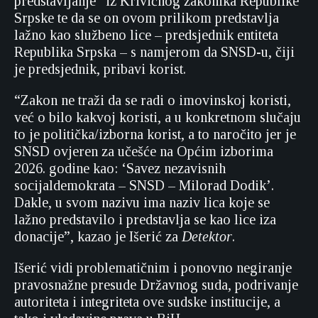
predstavljanje” iz Krivičnog zakonika Republike
Srpske te da se on ovom prilikom predstavlja
lažno kao službeno lice – predsjednik entiteta
Republika Srpska – s namjerom da SNSD-u, čiji
je predsjednik, pribavi korist.
“Zakon ne traži da se radi o imovinskoj koristi,
već o bilo kakvoj koristi, a u konkretnom slučaju
to je politička/izborna korist, a to naročito jer je
SNSD ovjeren za učešće na Općim izborima
2026. godine kao: ‘Savez nezavisnih
socijaldemokrata – SNSD – Milorad Dodik’.
Dakle, u svom nazivu ima naziv lica koje se
lažno predstavilo i predstavlja se kao lice iza
donacije”, kazao je Išerić za
Detektor
.
Išerić vidi problematičnim i ponovno negiranje
pravosnažne presude Državnog suda, podrivanje
autoriteta i integriteta ove sudske institucije, a