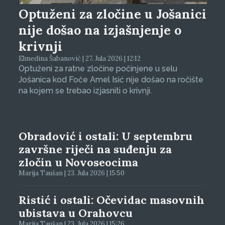
Optuženi za zločine u Jošanici
nije došao na izjašnjenje o
krivnji
Elmedina Šabanović | 27. Jula 2026 | 12:12
Optuženi za ratne zločine počinjene u selu
Jošanica kod Foče Amel Isić nije došao na ročište
na kojem se trebao izjasniti o krivnji.
Obradović i ostali: U septembru
završne riječi na suđenju za
zločin u Novoseocima
Marija Taušan | 23. Jula 2026 | 15:50
Ristić i ostali: Očevidac masovnih
ubistava u Orahovcu
Marija Taušan | 23. Jula 2026 | 15:26