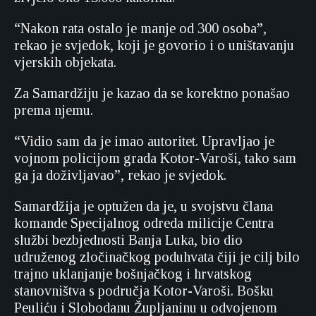
“Nakon rata ostalo je manje od 300 osoba”,
rekao je svjedok, koji je govorio i o uništavanju
vjerskih objekata.
Za Samardžiju je kazao da se korektno ponašao
prema njemu.
“Vidio sam da je imao autoritet. Upravljao je
vojnom policijom grada Kotor-Varoši, tako sam
ga ja doživljavao”, rekao je svjedok.
Samardžija je optužen da je, u svojstvu člana
komande Specijalnog odreda milicije Centra
službi bezbjednosti Banja Luka, bio dio
udruženog zločinačkog poduhvata čiji je cilj bilo
trajno uklanjanje bošnjačkog i hrvatskog
stanovništva s područja Kotor-Varoši. Bošku
Peuliću i Slobodanu Župljaninu u odvojenom