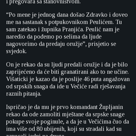
i pregovara sa stanovništvom.
“Po mene je jednog dana došao Zdravko i doveo
me na sastanak s potpukovnikom Peulićem. Tu
sam zatekao i župnika Pranjića. Peulić nam je
naredio da pođemo po selima da ljude
nagovorimo da predaju oružje”, prisjetio se
svjedok.
On je rekao da su ljudi predali oružje i da je bilo
zaprijećeno da će biti granatirani ako to ne učine.
Višaticki je kazao da je poslije 46 puta angažovan
od srpskih snaga da ide u Večiće radi rješavanja
raznih pitanja.
Ispričao je da mu je prvo komandant Župljanin
rekao da ode zamoliti mještane da srpske snage
pokupe svoje poginule, a da je u Večićima čuo da
ima više od 80 ubijenih, koji su stradali kad su