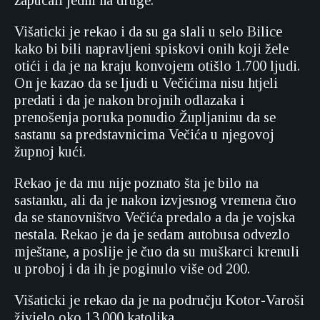
zapucali jedni na druge.
Višaticki je rekao i da su ga slali u selo Bilice
kako bi bili napravljeni spiskovi onih koji žele
otići i da je na kraju konvojem otišlo 1.700 ljudi.
On je kazao da se ljudi u Večićima nisu htjeli
predati i da je nakon brojnih odlazaka i
prenošenja poruka ponudio Župljaninu da se
sastanu sa predstavnicima Večića u njegovoj
župnoj kući.
Rekao je da mu nije poznato šta je bilo na
sastanku, ali da je nakon izvjesnog vremena čuo
da se stanovništvo Večića predalo a da je vojska
nestala. Rekao je da je sedam autobusa odvezlo
mještane, a poslije je čuo da su muškarci krenuli
u proboj i da ih je poginulo više od 200.
Višaticki je rekao da je na području Kotor-Varoši
živjelo oko 13.000 katolika.