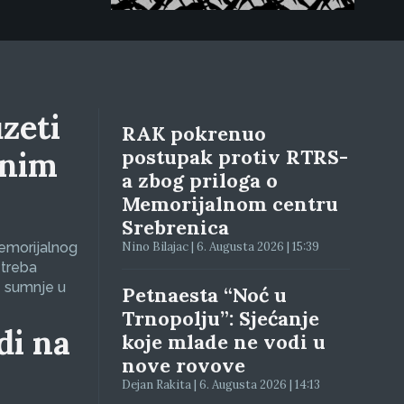
zeti
RAK pokrenuo
lnim
postupak protiv RTRS-
a zbog priloga o
Memorijalnom centru
Srebrenica
Memorijalnog
Nino Bilajac | 6. Augusta 2026 | 15:39
 treba
e sumnje u
Petnaesta “Noć u
Trnopolju”: Sjećanje
di na
koje mlade ne vodi u
nove rovove
Dejan Rakita | 6. Augusta 2026 | 14:13