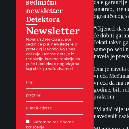
sedmični
dale garancije
smatrao, prema
newsletter
ograničenog sam
Detektora
Newsletter
“Cijeneći da s
će dobiti garan
Novinari Detektora svake
čekati takve ga
sedmice pišu newslettere o
same po sebi n
protekloj i sedmici koja nas
očekuje. Donose detalje iz
navela je pred
redakcije, iskrene reakcije na
priče i kontekst o događajima
Ona je navela 
koji oblikuju našu stvarnost.
vijeća Međunar
vijeća da mu n
godine, bili r
praksom.
“Mladić nije u
navedenih razlo
Slažem se sa uslovima
korišćenja
Mladić je u za