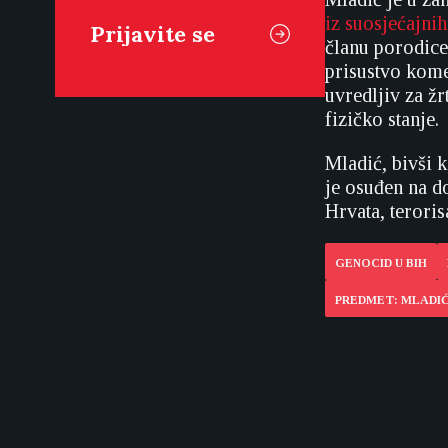
iz suosjećajni
članu porodice
prisustvo kome
uvredljiv za žr
fizičko stanje.
Mladić, bivši 
je osuđen na d
Hrvata, terori
GENOCID U BIH
PREDMET: MLADI