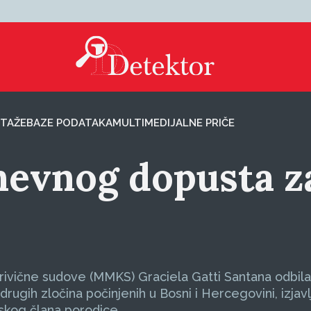
TAŽE
BAZE PODATAKA
MULTIMEDIJALNE PRIČE
vnog dopusta z
ične sudove (MMKS) Graciela Gatti Santana odbila 
rugih zločina počinjenih u Bosni i Hercegovini, izjav
skog člana porodice.