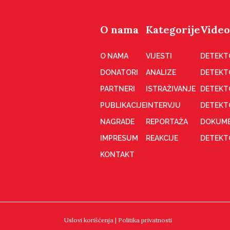
O nama
Kategorije
Video
O NAMA
VIJESTI
DETEKT
DONATORI
ANALIZE
DETEKT
PARTNERI
ISTRAŽIVANJE
DETEKT
PUBLIKACIJE
INTERVJU
DETEKT
NAGRADE
REPORTAŽA
DOKUME
IMPRESUM
REAKCIJE
DETEKTO
KONTAKT
Uslovi korišćenja
|
Politika privatnosti