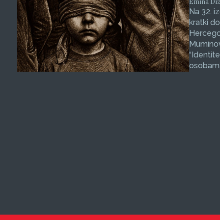
Emina Dizd
Na 32. i
kratki d
Hercegov
Muminovi
“Identit
osobama 