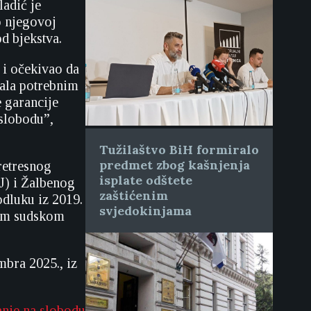
ladić je
o njegovoj
d bjekstva.
 i očekivao da
rala potrebnim
e garancije
slobodu”,
Tužilaštvo BiH formiralo
predmet zbog kašnjenja
retresnog
isplate odštete
J) i Žalbenog
zaštićenim
odluku iz 2019.
svjedokinjama
enom sudskom
mbra 2025., iz
anje na slobodu