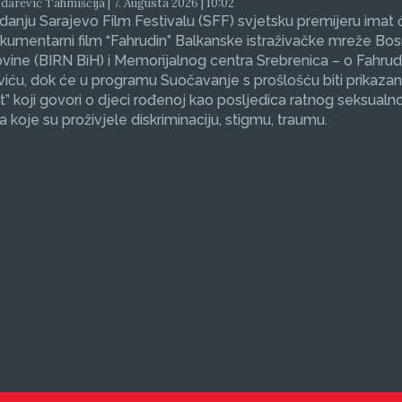
arević Tahmiščija | 7. Augusta 2026 | 10:02
zdanju Sarajevo Film Festivalu (SFF) svjetsku premijeru imat 
okumentarni film “Fahrudin” Balkanske istraživačke mreže Bos
ine (BIRN BiH) i Memorijalnog centra Srebrenica – o Fahrud
ću, dok će u programu Suočavanje s prošlošću biti prikazan
et” koji govori o djeci rođenoj kao posljedica ratnog seksualno
koje su proživjele diskriminaciju, stigmu, traumu.