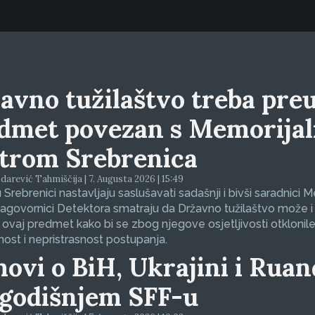
avno tužilaštvo treba preu
dmet povezan s Memorija
trom Srebrenica
arević Tahmiščija | 7. Augusta 2026 | 15:49
 Srebrenici nastavljaju saslušavati sadašnji i bivši saradnici 
sagovornici Detektora smatraju da Državno tužilaštvo može i
 ovaj predmet kako bi se zbog njegove osjetljivosti otklonil
nost i nepristrasnost postupanja.
movi o BiH, Ukrajini i Ruan
godišnjem SFF-u