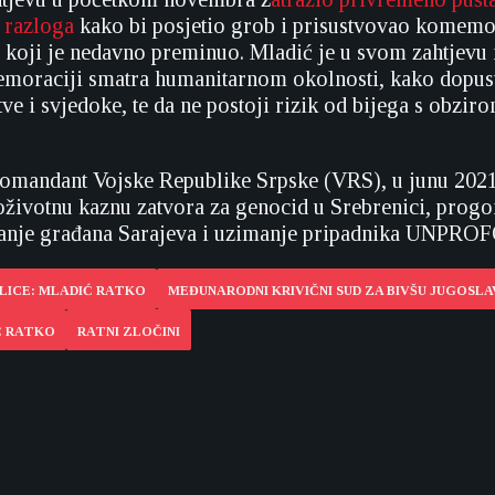
h razloga
kako bi posjetio grob i prisustvovao komemo
 koji je nedavno preminuo. Mladić je u svom zahtjevu
moraciji smatra humanitarnom okolnosti, kako dopust
tve i svjedoke, te da ne postoji rizik od bijega s obzi
komandant Vojske Republike Srpske (VRS), u junu 202
oživotnu kaznu zatvora za genocid u Srebrenici, progo
sanje građana Sarajeva i uzimanje pripadnika UNPROF
LICE: MLADIĆ RATKO
MEĐUNARODNI KRIVIČNI SUD ZA BIVŠU JUGOSLAV
Ć RATKO
RATNI ZLOČINI