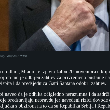
/Jerry Lampen / POOL
 u odluci, Mladić je izjavio žalbu 20. novembra u kojoj
kojom mu je odbijen zahtjev za privremeno puštanje n
spita i da predsjednica Gatti Santana odobri zahtjev.
lbi naveo da je odluka očigledno nerazumna i da sadrži
oje predstavljaju nepravdu jer navedeni rizici dovod
ključka s obzirom na to da su Republika Srbija i Repu