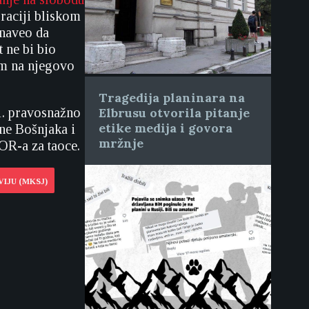
raciji bliskom
 naveo da
 ne bi bio
rom na njegovo
Tragedija planinara na
1. pravosnažno
Elbrusu otvorila pitanje
etike medija i govora
ne Bošnjaka i
mržnje
OR-a za taoce.
IJU (MKSJ)