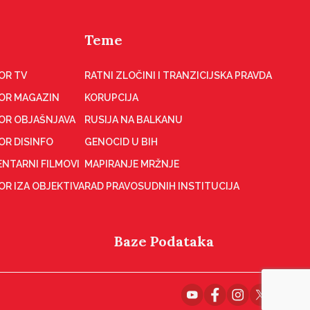
Teme
OR TV
RATNI ZLOČINI I TRANZICIJSKA PRAVDA
OR MAGAZIN
KORUPCIJA
OR OBJAŠNJAVA
RUSIJA NA BALKANU
OR DISINFO
GENOCID U BIH
NTARNI FILMOVI
MAPIRANJE MRŽNJE
R IZA OBJEKTIVA
RAD PRAVOSUDNIH INSTITUCIJA
Baze Podataka