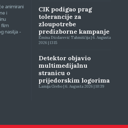
će animirani
CIK podigao prag
ne i
tolerancije za
inu
zloupotrebe
 film
predizborne kampanje
g nasilja -
Emina Dizdarević Tahmiščija | 6. Augusta
2026 | 13:15
Detektor objavio
multimedijalnu
stranicu o
prijedorskim logorima
Lamija Grebo | 6. Augusta 2026 | 10:39