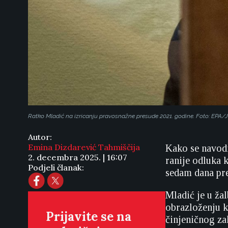
Ratko Mladić na izricanju pravosnažne presude 2021. godine. Foto: EPA
Autor:
Emina Dizdarević Tahmiščija
Kako se navodi
2. decembra 2025. | 16:07
ranije odluka 
Podjeli članak:
sedam dana prei
Mladić je u ža
obrazloženju k
Prijavite se na
činjeničnog za