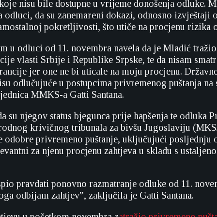
 koje nisu bile dostupne u vrijeme donošenja odluke. M
 odluci, da su zanemareni dokazi, odnosno izvještaji 
ostalnoj pokretljivosti, što utiče na procjenu rizika o
am u odluci od 11. novembra navela da je Mladić tražio
cije vlasti Srbije i Republike Srpske, te da nisam smat
rancije jer one ne bi uticale na moju procjenu. Državn
isu odlučujuće u postupcima privremenog puštanja na 
sjednica MMKS-a Gatti Santana.
da su njegov status bjegunca prije hapšenja te odluka P
odnog krivičnog tribunala za bivšu Jugoslaviju (MKS
e odobre privremeno puštanje, uključujući posljednju 
elevantni za njenu procjenu zahtjeva u skladu s ustalj
spio pravdati ponovno razmatranje odluke od 11. nove
ga odbijam zahtjev”, zaključila je Gatti Santana.
htjevu u početkom novembra z
atražio privremeno pušt