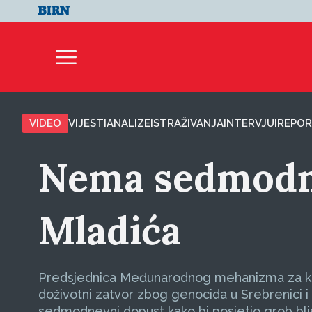
VIDEO
VIJESTI
ANALIZE
ISTRAŽIVANJA
INTERVJUI
REPOR
Nema sedmodne
Mladića
Predsjednica Međunarodnog mehanizma za kriv
doživotni zatvor zbog genocida u Srebrenici i d
sedmodnevni dopust kako bi posjetio grob bli