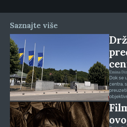
Saznajte više
Drž
pre
cen
Emina Dizd
Dok se u
centra, 
preuzeti
objektiv
Fil
ovo