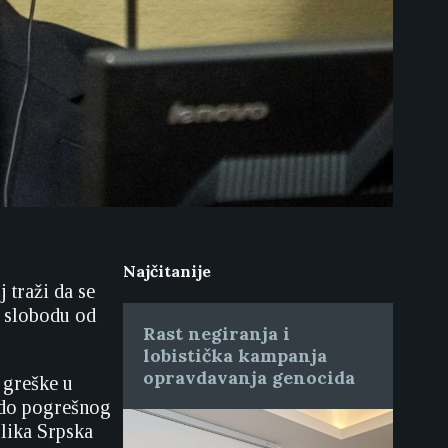
Najčitanije
 traži da se
a slobodu od
Rast negiranja i
lobistička kampanja
opravdavanja genocida
 greške u
e do pogrešnog
blika Srpska