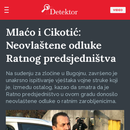
VIDEO
Mlaćo i Cikotić:
Neovlaštene odluke
Ratnog predsjedništva
Na suđenju za zločine u Bugojnu, završeno je
unakrsno ispitivanje vještaka vojne struke koji
je, između ostalog, kazao da smatra da je
Ratno predsjedništvo u ovom gradu donosilo
neovlaštene odluke o ratnim zarobljenicima.