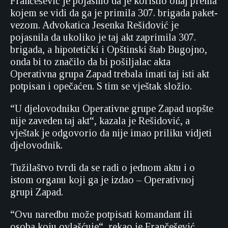
Frančešević je pojasnio da je koristio onaj prema
kojem se vidi da ga je primila 307. brigada paket-
vezom. Advokatica Jesenka Rešidović je
pojasnila da ukoliko je taj akt zaprimila 307.
brigada, a hipotetički i Opštinski štab Bugojno,
onda bi to značilo da bi pošiljalac akta
Operativna grupa Zapad trebala imati taj isti akt
potpisan i opečaćen. S tim se vještak složio.
“U djelovodniku Operativne grupe Zapad uopšte
nije zaveden taj akt“, kazala je Rešidović, a
vještak je odgovorio da nije imao priliku vidjeti
djelovodnik.
Tužilaštvo tvrdi da se radi o jednom aktu i o
istom organu koji ga je izdao – Operativnoj
grupi Zapad.
“Ovu naredbu može potpisati komandant ili
osoba koju ovlašćuje“, rekao je Frančešević.