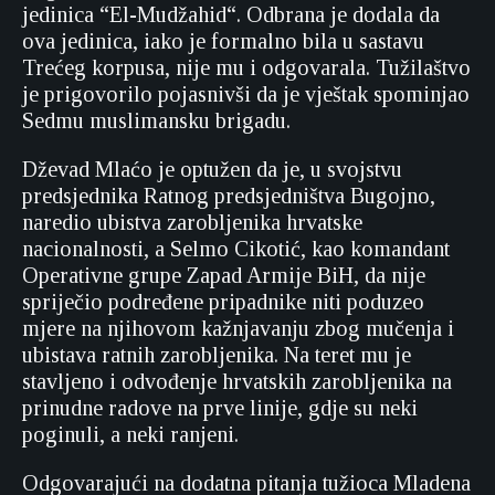
jedinica “El-Mudžahid“. Odbrana je dodala da
ova jedinica, iako je formalno bila u sastavu
Trećeg korpusa, nije mu i odgovarala. Tužilaštvo
je prigovorilo pojasnivši da je vještak spominjao
Sedmu muslimansku brigadu.
Dževad Mlaćo je optužen da je, u svojstvu
predsjednika Ratnog predsjedništva Bugojno,
naredio ubistva zarobljenika hrvatske
nacionalnosti, a Selmo Cikotić, kao komandant
Operativne grupe Zapad Armije BiH, da nije
spriječio podređene pripadnike niti poduzeo
mjere na njihovom kažnjavanju zbog mučenja i
ubistava ratnih zarobljenika. Na teret mu je
stavljeno i odvođenje hrvatskih zarobljenika na
prinudne radove na prve linije, gdje su neki
poginuli, a neki ranjeni.
Odgovarajući na dodatna pitanja tužioca Mladena