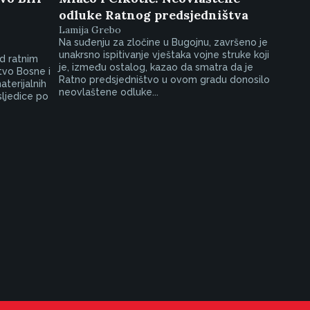
odluke Ratnog predsjedništva
Lamija Grebo
Na suđenju za zločine u Bugojnu, završeno je
unakrsno ispitivanje vještaka vojne struke koji
d ratnim
je, između ostalog, kazao da smatra da je
tvo Bosne i
Ratno predsjedništvo u ovom gradu donosilo
aterijalnih
neovlaštene odluke...
sljedice po