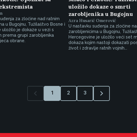
ekstremista
uložilo dokaze o smrti
an
zarobljenika u Bugojnu
uđenja za zločine nad ratnim
Azra Husarić Omerović
ma u Bugojnu, Tužilaštvo Bosne i
U nastavku suđenja za zločine na
uložilo je dokaze u vezi s
zarobljenicima u Bugojnu, Tužilaš
 prema grupi zarobljenika
Hercegovine je uložilo veći set m
jeća obrane.
dokaza kojim nastoji dokazati po
život i zdravlje ratnih vojnih...
1
2
3