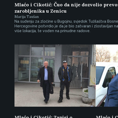
Mlaćo i Cikotić: Čuo da nije dozvolio prevo
zarobljenika u Zenicu
Marija Taušan
Na suđenju za zločine u Bugojnu, svjedok Tužilaštva Bosne
Hercegovine potvrdio je da je bio zatvaran i zlostavljan n
više lokacija, te vođen na prinudne radove.
Mlaćo i Cikotić: Zapisi o
Mlaćo i C