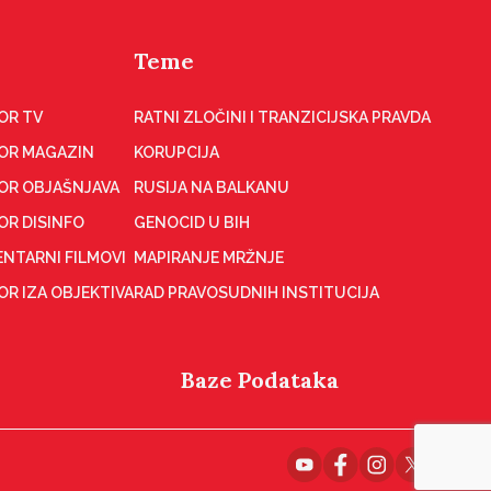
Teme
OR TV
RATNI ZLOČINI I TRANZICIJSKA PRAVDA
OR MAGAZIN
KORUPCIJA
OR OBJAŠNJAVA
RUSIJA NA BALKANU
OR DISINFO
GENOCID U BIH
NTARNI FILMOVI
MAPIRANJE MRŽNJE
R IZA OBJEKTIVA
RAD PRAVOSUDNIH INSTITUCIJA
Baze Podataka