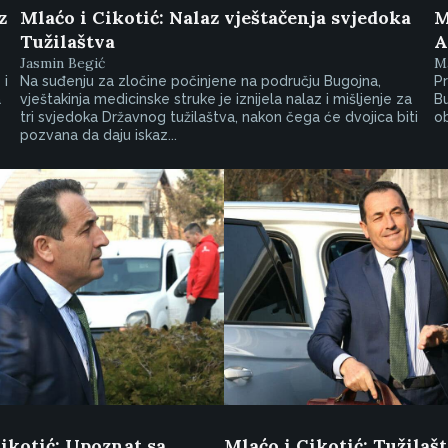
z
Mlaćo i Cikotić: Nalaz vještačenja svjedoka
M
Tužilaštva
A
Jasmin Begić
Ma
 i
Na suđenju za zločine počinjene na području Bugojna,
Pr
a
vještakinja medicinske struke je iznijela nalaz i mišljenje za
B
tri svjedoka Državnog tužilaštva, nakon čega će dvojica biti
ob
pozvana da daju iskaz...
ikotić: Upoznat sa
Mlaćo i Cikotić: Tužilaš