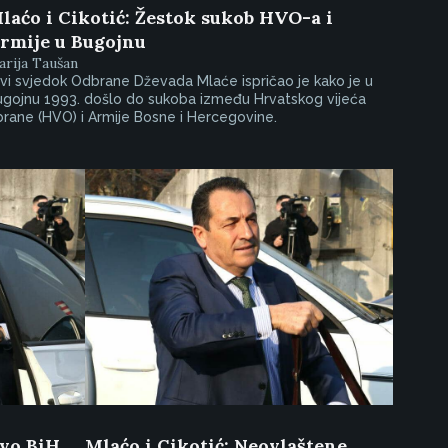
laćo i Cikotić: Žestok sukob HVO-a i
rmije u Bugojnu
rija Taušan
vi svjedok Odbrane Dževada Mlaće ispričao je kako je u
ugojnu 1993. došlo do sukoba između Hrvatskog vijeća
rane (HVO) i Armije Bosne i Hercegovine.
tvo BiH
Mlaćo i Cikotić: Neovlaštene