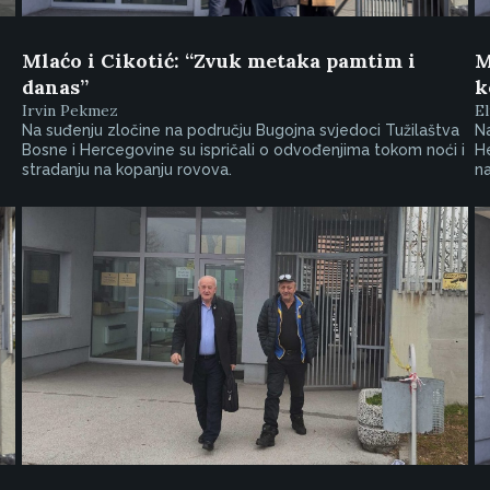
Mlaćo i Cikotić: “Zvuk metaka pamtim i
M
danas”
k
Irvin Pekmez
E
Na suđenju zločine na području Bugojna svjedoci Tužilaštva
Na
Bosne i Hercegovine su ispričali o odvođenjima tokom noći i
He
stradanju na kopanju rovova.
na