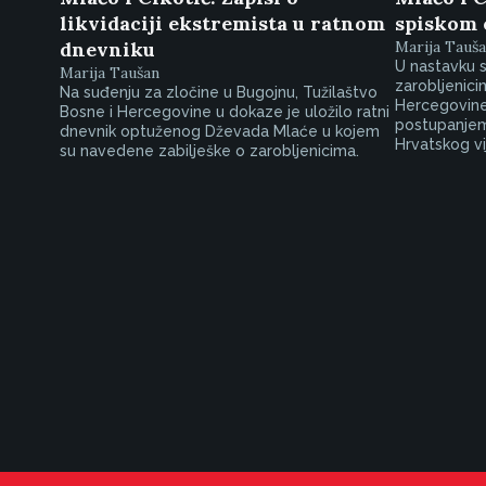
likvidaciji ekstremista u ratnom
spiskom 
dnevniku
Marija Tauš
U nastavku s
Marija Taušan
zarobljenici
Na suđenju za zločine u Bugojnu, Tužilaštvo
Hercegovine 
Bosne i Hercegovine u dokaze je uložilo ratni
postupanjem
dnevnik optuženog Dževada Mlaće u kojem
Hrvatskog vi
su navedene zabilješke o zarobljenicima.