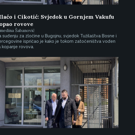
laćo i Cikotić: Svjedok u Gornjem Vakufu
opao rovove
lmedina Šabanović
 suđenju za zločine u Bugojnu, svjedok Tužilaštva Bosne i
rcegovine ispričao je kako je tokom zatočeništva vođen
 kopanje rovova.