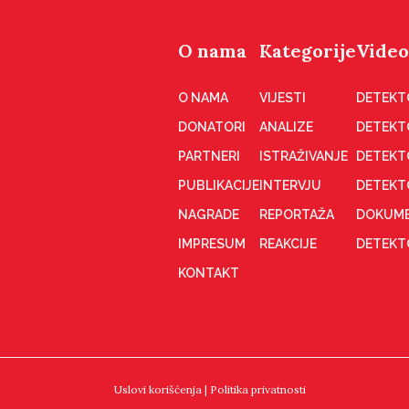
O nama
Kategorije
Video
O NAMA
VIJESTI
DETEKT
DONATORI
ANALIZE
DETEKT
PARTNERI
ISTRAŽIVANJE
DETEKT
PUBLIKACIJE
INTERVJU
DETEKT
NAGRADE
REPORTAŽA
DOKUME
IMPRESUM
REAKCIJE
DETEKTO
KONTAKT
Uslovi korišćenja
|
Politika privatnosti