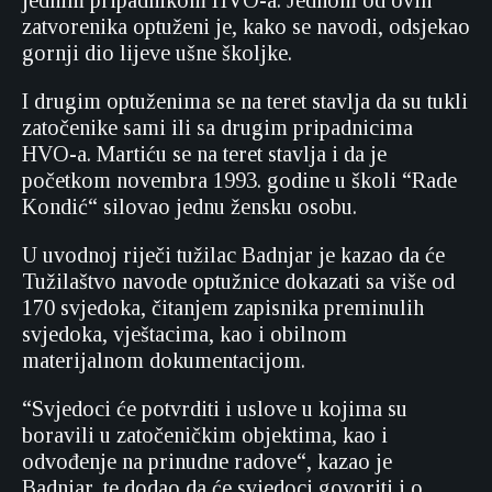
jednim pripadnikom HVO-a. Jednom od ovih
zatvorenika optuženi je, kako se navodi, odsjekao
gornji dio lijeve ušne školjke.
I drugim optuženima se na teret stavlja da su tukli
zatočenike sami ili sa drugim pripadnicima
HVO-a. Martiću se na teret stavlja i da je
početkom novembra 1993. godine u školi “Rade
Kondić“ silovao jednu žensku osobu.
U uvodnoj riječi tužilac Badnjar je kazao da će
Tužilaštvo navode optužnice dokazati sa više od
170 svjedoka, čitanjem zapisnika preminulih
svjedoka, vještacima, kao i obilnom
materijalnom dokumentacijom.
“Svjedoci će potvrditi i uslove u kojima su
boravili u zatočeničkim objektima, kao i
odvođenje na prinudne radove“, kazao je
Badnjar, te dodao da će svjedoci govoriti i o