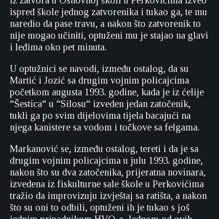
iz zatvora u Osnovnoj školi u Perkovićima izveo
ispred škole jednog zatvorenika i tukao ga, te mu
naredio da pase travu, a nakon što zatvorenik to
nije mogao učiniti, optuženi mu je stajao na glavi
i leđima oko pet minuta.
U optužnici se navodi, između ostalog, da su
Martić i Jozić sa drugim vojnim policajcima
početkom augusta 1993. godine, kada je iz ćelije
“Šestica“ u “Silosu“ izveden jedan zatočenik,
tukli ga po svim dijelovima tijela bacajući na
njega kanistere sa vodom i točkove sa felgama.
Markanović se, između ostalog, tereti i da je sa
drugim vojnim policajcima u julu 1993. godine,
nakon što su dva zatočenika, prijeratna novinara,
izvedena iz fiskulturne sale škole u Perkovićima
tražio da improvizuju izvještaj sa ratišta, a nakon
što su oni to odbili, optuženi ih je tukao s još