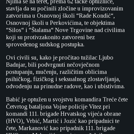
Njima se na teret, prema 62 tačke optužnice,
stavlja da su počinili zločine u improvizovanim
zatvorima u Osnovnoj školi “Rade Kondić“,
Osnovnoj školi u Perkovićima, te objektima
“Silos“ i “Štalama“ Nove Trgovine nad civilima
koji su protivzakonito zatvoreni bez
sprovedenog sudskog postupka.
Ovi civili su, kako je pročitao tužilac Ljubo
Badnjar, bili podvrgnuti nečovječnom
postupanju, mučenju, različitim oblicima
psihičkog, fizičkog i seksualnog zlostavljanja,
odvođenju na prinudne radove, kao i ubistivima.
Babić je optužen u svojstvu komandira Treće čete
Četvrtog bataljona Vojne policije Vitez pri
komandi 111. brigade Hrvatskog vijeća obrane
(HVO), Vrbić, Martić i Jozić kao pripadnici te
čete, Markanović kao pripadnik 111. brigade