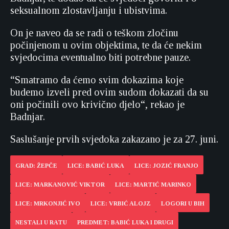
seksualnom zlostavljanju i ubistvima.
On je naveo da se radi o teškom zločinu
počinjenom u ovim objektima, te da će nekim
svjedocima eventualno biti potrebne pauze.
“Smatramo da ćemo svim dokazima koje
budemo izveli pred ovim sudom dokazati da su
oni počinili ovo krivično djelo“, rekao je
Badnjar.
Saslušanje prvih svjedoka zakazano je za 27. juni.
GRAD: ŽEPČE
LICE: BABIĆ LUKA
LICE: JOZIĆ FRANJO
LICE: MARKANOVIĆ VIKTOR
LICE: MARTIĆ MARINKO
LICE: MRKONJIĆ IVO
LICE: VRBIĆ ALOJZ
LOGORI U BIH
NESTALI U RATU
PREDMET: BABIĆ LUKA I DRUGI