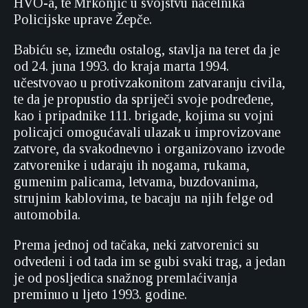
HVO-a, te Mrkonjić u svojstvu načelnika
Policijske uprave Žepče.
Babiću se, između ostalog, stavlja na teret da je
od 24. juna 1993. do kraja marta 1994.
učestvovao u protivzakonitom zatvaranju civila,
te da je propustio da spriječi svoje podređene,
kao i pripadnike 111. brigade, kojima su vojni
policajci omogućavali ulazak u improvizovane
zatvore, da svakodnevno i organizovano izvode
zatvorenike i udaraju ih nogama, rukama,
gumenim palicama, letvama, buzdovanima,
strujnim kablovima, te bacaju na njih felge od
automobila.
Prema jednoj od tačaka, neki zatvorenici su
odvedeni i od tada im se gubi svaki trag, a jedan
je od posljedica snažnog premlaćivanja
preminuo u ljeto 1993. godine.