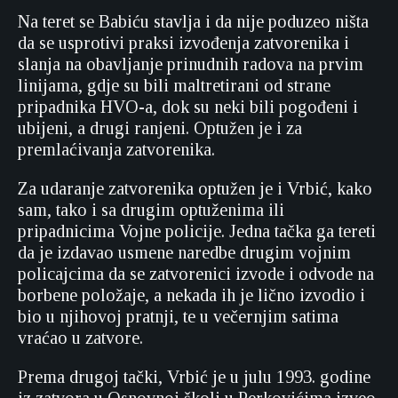
Na teret se Babiću stavlja i da nije poduzeo ništa
da se usprotivi praksi izvođenja zatvorenika i
slanja na obavljanje prinudnih radova na prvim
linijama, gdje su bili maltretirani od strane
pripadnika HVO-a, dok su neki bili pogođeni i
ubijeni, a drugi ranjeni. Optužen je i za
premlaćivanja zatvorenika.
Za udaranje zatvorenika optužen je i Vrbić, kako
sam, tako i sa drugim optuženima ili
pripadnicima Vojne policije. Jedna tačka ga tereti
da je izdavao usmene naredbe drugim vojnim
policajcima da se zatvorenici izvode i odvode na
borbene položaje, a nekada ih je lično izvodio i
bio u njihovoj pratnji, te u večernjim satima
vraćao u zatvore.
Prema drugoj tački, Vrbić je u julu 1993. godine