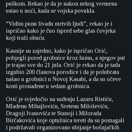
puškom. Rekao je da je nakon nekog vremena
ustao u noći, kada se vojska povukla.
“Vidim punu livadu mrtvih ljudi”, rekao je i
ispričao kako je čuo ispred sebe glas čovjeka
koji traži obuću.
Kasnije su zajedno, kako je ispričao Orić,
pobjegli pored grobnice kroz šumu, a njegov put
je trajao sve do 21 jula. Orić je rekao da je tada
izgubio 200 članova porodice i da je polubrata
našao u grobnici u Novoj Kasabi, a da su očeve
kosti pronađene u sedam grobnica.
Orić je svjedočio na suđenju Lazaru Ristiću,
Mladenu Mihajloviću, Sretenu Miloševiću,
Dragoji Ivanovića te Stanoji i Milorada
Birčakovića koje optužnica tereti da su pomagali
i podržavali organizovano ubijanje bošnjačkih