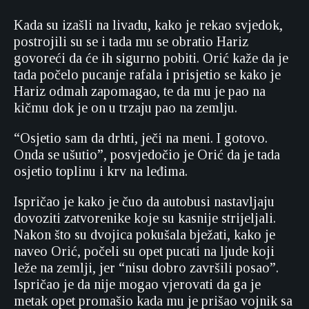
Kada su izašli na livadu, kako je rekao svjedok,
postrojili su se i tada mu se obratio Hariz
govoreći da će ih sigurno pobiti. Orić kaže da je
tada počelo pucanje rafala i prisjetio se kako je
Hariz odmah zapomagao, te da mu je pao na
kičmu dok je on u trzaju pao na zemlju.
“Osjetio sam da drhti, ječi na meni. I gotovo.
Onda se ušutio”, posvjedočio je Orić da je tada
osjetio toplinu i krv na leđima.
Ispričao je kako je čuo da autobusi nastavljaju
dovoziti zatvorenike koje su kasnije strijeljali.
Nakon što su dvojica pokušala bježati, kako je
naveo Orić, počeli su opet pucati na ljude koji
leže na zemlji, jer “nisu dobro završili posao”.
Ispričao je da nije mogao vjerovati da ga je
metak opet promašio kada mu je prišao vojnik sa