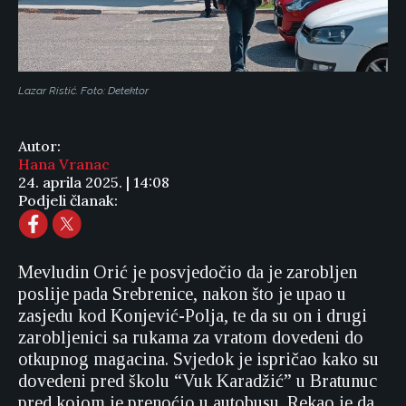
Lazar Ristić. Foto: Detektor
Autor:
Hana Vranac
24. aprila 2025. | 14:08
Podjeli članak:
Mevludin Orić je posvjedočio da je zarobljen
poslije pada Srebrenice, nakon što je upao u
zasjedu kod Konjević-Polja, te da su on i drugi
zarobljenici sa rukama za vratom dovedeni do
otkupnog magacina. Svjedok je ispričao kako su
dovedeni pred školu “Vuk Karadžić” u Bratunuc
pred kojom je prenoćio u autobusu. Rekao je da