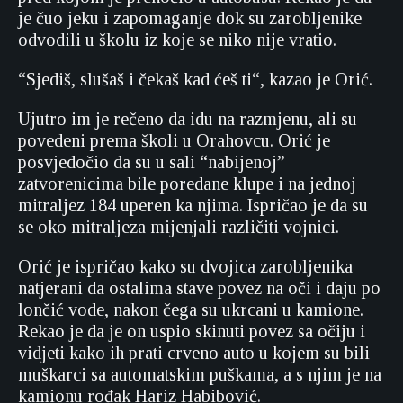
je čuo jeku i zapomaganje dok su zarobljenike
odvodili u školu iz koje se niko nije vratio.
“Sjediš, slušaš i čekaš kad ćeš ti“, kazao je Orić.
Ujutro im je rečeno da idu na razmjenu, ali su
povedeni prema školi u Orahovcu. Orić je
posvjedočio da su u sali “nabijenoj”
zatvorenicima bile poredane klupe i na jednoj
mitraljez 184 uperen ka njima. Ispričao je da su
se oko mitraljeza mijenjali različiti vojnici.
Orić je ispričao kako su dvojica zarobljenika
natjerani da ostalima stave povez na oči i daju po
lončić vode, nakon čega su ukrcani u kamione.
Rekao je da je on uspio skinuti povez sa očiju i
vidjeti kako ih prati crveno auto u kojem su bili
muškarci sa automatskim puškama, a s njim je na
kamionu rođak Hariz Habibović.