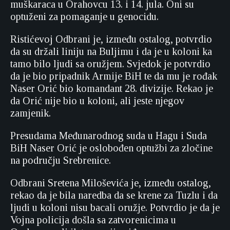
muškaraca u Orahovcu 13. i 14. jula. Oni su
optuženi za pomaganje u genocidu.
Ristićevoj Odbrani je, između ostalog, potvrdio
da su držali liniju na Buljimu i da je u koloni ka
tamo bilo ljudi sa oružjem. Svjedok je potvrdio
da je bio pripadnik Armije BiH te da mu je rođak
Naser Orić bio komandant 28. divizije. Rekao je
da Orić nije bio u koloni, ali jeste njegov
zamjenik.
Presudama Međunarodnog suda u Hagu i Suda
BiH Naser Orić je oslobođen optužbi za zločine
na području Srebrenice.
Odbrani Sretena Miloševića je, između ostalog,
rekao da je bila naredba da se krene za Tuzlu i da
ljudi u koloni nisu bacali oružje. Potvrdio je da je
Vojna policija došla sa zatvorenicima u