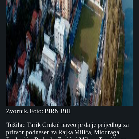
Zvornik. Foto: BIRN BiH
Tužilac Tarik Crnkić naveo je da je prijedlog za
pritvor podnesen za Rajka Milića, Miodraga