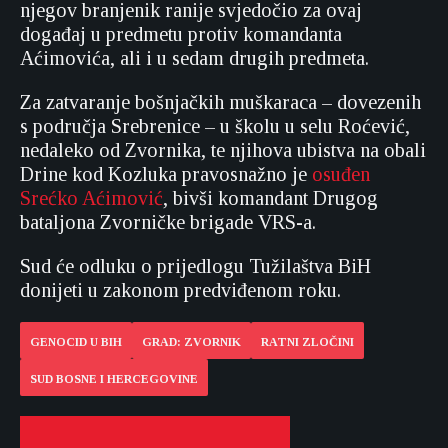
njegov branjenik ranije svjedočio za ovaj
događaj u predmetu protiv komandanta
Aćimovića, ali i u sedam drugih predmeta.
Za zatvaranje bošnjačkih muškaraca – dovezenih
s područja Srebrenice – u školu u selu Roćević,
nedaleko od Zvornika, te njihova ubistva na obali
Drine kod Kozluka pravosnažno je
osuđen
Srećko Aćimović
, bivši komandant Drugog
bataljona Zvorničke brigade VRS-a.
Sud će odluku o prijedlogu Tužilaštva BiH
donijeti u zakonom predviđenom roku.
GENOCID U BIH
GRAD: ZVORNIK
RATNI ZLOČINI
SUD BOSNE I HERCEGOVINE