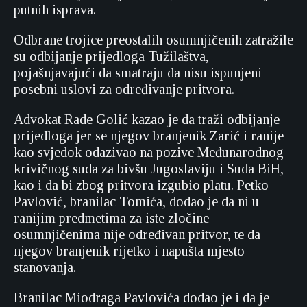
putnih isprava.
Odbrane trojice preostalih osumnjičenih zatražile
su odbijanje prijedloga Tužilaštva,
pojašnjavajući da smatraju da nisu ispunjeni
posebni uslovi za određivanje pritvora.
Advokat Rade Golić kazao je da traži odbijanje
prijedloga jer se njegov branjenik Zarić i ranije
kao svjedok odazivao na pozive Međunarodnog
krivičnog suda za bivšu Jugoslaviju i Suda BiH,
kao i da bi zbog pritvora izgubio platu. Petko
Pavlović, branilac Tomića, dodao je da ni u
ranijim predmetima za iste zločine
osumnjičenima nije određivan pritvor, te da
njegov branjenik rijetko i napušta mjesto
stanovanja.
Branilac Miodraga Pavlovića dodao je i da je