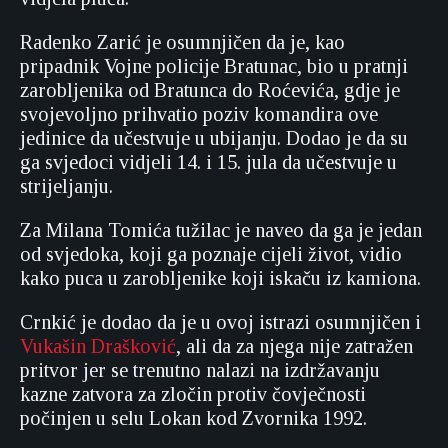
Radenko Zarić je osumnjičen da je, kao
pripadnik Vojne policije Bratunac, bio u pratnji
zarobljenika od Bratunca do Roćevića, gdje je
svojevoljno prihvatio poziv komandira ove
jedinice da učestvuje u ubijanju. Dodao je da su
ga svjedoci vidjeli 14. i 15. jula da učestvuje u
strijeljanju.
Za Milana Tomića tužilac je naveo da ga je jedan
od svjedoka, koji ga poznaje cijeli život, vidio
kako puca u zarobljenike koji iskaču iz kamiona.
Crnkić je dodao da je u ovoj istrazi osumnjičen i
Vukašin Drašković
, ali da za njega nije zatražen
pritvor jer se trenutno nalazi na izdržavanju
kazne zatvora za zločin protiv čovječnosti
počinjen u selu Lokan kod Zvornika 1992.