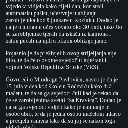
svjedoka vidjela kako cijeli dan, koristeći
automatsku pušku, učestvuje u ubijanju
zarobljenika kod šljunkare u Kozluku. Dodao je
da je u ubijanju učestvovalo oko 30 ljudi, tako što
su zarobljenike tjerali da iskaču iz kamiona i
zatim pucali na njih u blizini obližnje jame.
Pojasnio je da preživjelih ovog strijeljanja nije
bilo, te da će o ovome svjedočiti mještani i
vojnici Vojske Republike Srpske (VRS).
Govoreći o Miodragu Pavloviću, naveo je da je
15. jula viđen kod škole u Roćeviću kako drži
mačetu, te da su ga svjedoci čuli kad je rekao da
će se zarobljenima svetiti “za Kravicu”. Dodao je
da su ga svjedoci vidjeli kako je najmanje tri
osobe ubio, te da je jednu osobu mačetom udario
u predjelu ramena tako da su joj se nakon toga
vidjela pluća.