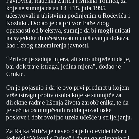
Pavlovića, Radenka Zarića i Milana Tomića, za
koje se sumnja da su 14. i 15. jula 1995.
učestvovali u ubistvima počinjenim u Roćeviću i
Kozluku. Dodao je da pritvor traže zbog
opasnosti od bjekstva, sumnje da bi mogli uticati
na svjedoke ili učestvovati u uništavanju dokaza,
kao i zbog uznemirenja javnosti.
“Pritvor je zadnja mjera, ali smo ubijeđeni da je,
bar dok traje istraga, jedina mjera”, dodao je
Crnkić.
On je pojasnio i da je ovo prvi predmet u kojem
vrše istragu protiv osoba koje se sumnjiče za
direktne radnje lišenja života zarobljenika, te da
je većina osumnjičenih radila pozadinske
poslove i dobrovoljno uzela učešće u strijeljanju.
Za Rajka Milića je naveo da je bio evidentičar u
jedinici “Vukovi s Drine” i da su ga najmanje tri