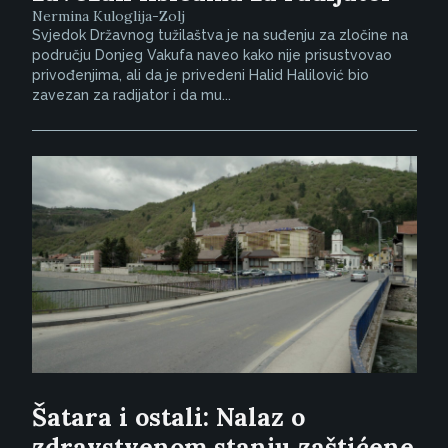
Nermina Kuloglija-Zolj
Svjedok Državnog tužilaštva je na suđenju za zločine na
području Donjeg Vakufa naveo kako nije prisustvovao
privođenjima, ali da je privedeni Halid Halilović bio
zavezan za radijator i da mu...
Šatara i ostali: Nalaz o
zdravstvenom stanju zaštićene