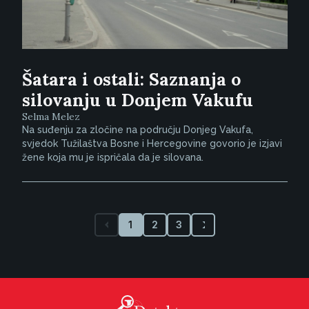
Šatara i ostali: Saznanja o
silovanju u Donjem Vakufu
Selma Melez
Na suđenju za zločine na području Donjeg Vakufa,
svjedok Tužilaštva Bosne i Hercegovine govorio je izjavi
žene koja mu je ispričala da je silovana.
1
2
3