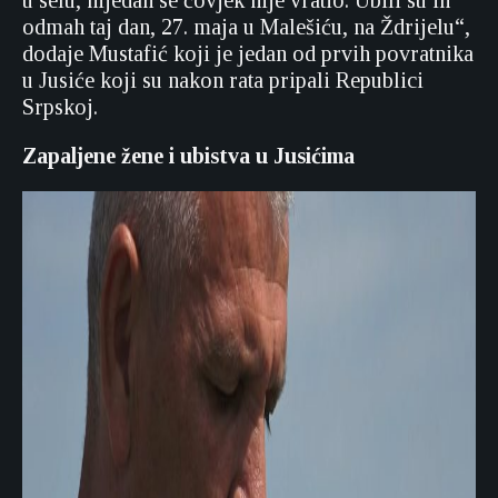
u selu, nijedan se čovjek nije vratio. Ubili su ih
odmah taj dan, 27. maja u Malešiću, na Ždrijelu“,
dodaje Mustafić koji je jedan od prvih povratnika
u Jusiće koji su nakon rata pripali Republici
Srpskoj.
Zapaljene žene i ubistva u Jusićima