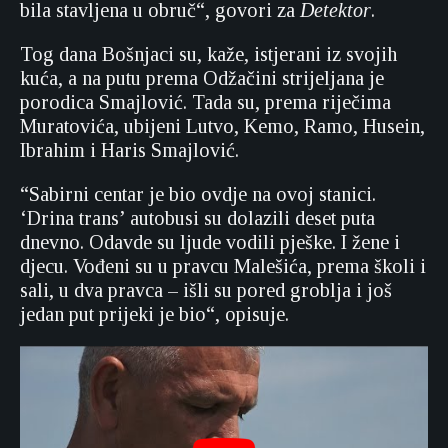
bila stavljena u obruč“, govori za
Detektor
.
Tog dana Bošnjaci su, kaže, istjerani iz svojih
kuća, a na putu prema Odžačini strijeljana je
porodica Smajlović. Tada su, prema riječima
Muratovića, ubijeni Lutvo, Kemo, Ramo, Husein,
Ibrahim i Haris Smajlović.
“Sabirni centar je bio ovdje na ovoj stanici.
‘Drina trans’ autobusi su dolazili deset puta
dnevno. Odavde su ljude vodili pješke. I žene i
djecu. Vođeni su u pravcu Malešića, prema školi i
sali, u dva pravca – išli su pored groblja i još
jedan put prijeki je bio“, opisuje.