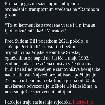
Prema njegovim saznanjima, ubijeni su
pronađeni u transportnim vrećama na “Raminom
grobu“.
“To su hermetičke zatvorene vreće i u njima su
ljudi odvučeni“, kaže Muratović.
Pred Sudom BiH početkom 2021. počelo je
suđenje Peri Radiću i ostalim bivšim
pripadnicima Vojske Republike Srpske,
optuženima za napad na Jusiće u maju 1992.
godine, kada su izvršena ubistva više desetina
ljudi i prisilno preseljenje stanovništva bošnjačke
nacionalnosti. Najveći broj ubistava počinjen je
27. maja u Jusićima i okolini, a grupa od 30-ak
muškaraca odvezena je iz škole u Malešićima, a
neki su pješke sprovedeni i ubijeni.
I dok još traju saslušanja svjedoka,
Interpol je