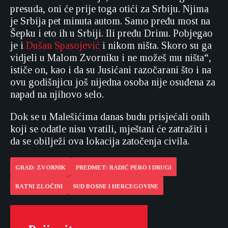
presuda, oni će prije toga otići za Srbiju. Njima
je Srbija pet minuta autom. Samo pređu most na
Šepku i eto ih u Srbiji. Ili pređu Drinu. Pobjegao
je i
Dušan Spasojević
i nikom ništa. Skoro su ga
vidjeli u Malom Zvorniku i ne možeš mu ništa“,
ističe on, kao i da su Jusićani razočarani što i na
ovu godišnjicu još nijedna osoba nije osuđena za
napad na njihovo selo.
Dok se u Malešićima danas budu prisjećali onih
koji se odatle nisu vratili, mještani će zatražiti i
da se obilježi ova lokacija zatočenja civila.
GRAD: ZVORNIK
PREDMET: RADIĆ PERO I DRUGI
RATNI ZLOČINI
SUD BOSNE I HERCEGOVINE