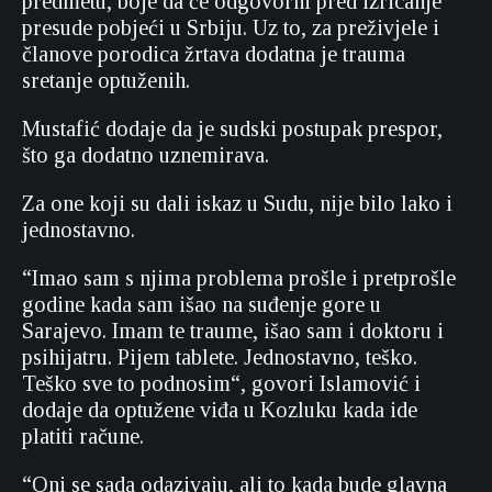
predmetu, boje da će odgovorni pred izricanje
presude pobjeći u Srbiju. Uz to, za preživjele i
članove porodica žrtava dodatna je trauma
sretanje optuženih.
Mustafić dodaje da je sudski postupak prespor,
što ga dodatno uznemirava.
Za one koji su dali iskaz u Sudu, nije bilo lako i
jednostavno.
“Imao sam s njima problema prošle i pretprošle
godine kada sam išao na suđenje gore u
Sarajevo. Imam te traume, išao sam i doktoru i
psihijatru. Pijem tablete. Jednostavno, teško.
Teško sve to podnosim“, govori Islamović i
dodaje da optužene viđa u Kozluku kada ide
platiti račune.
“Oni se sada odazivaju, ali to kada bude glavna