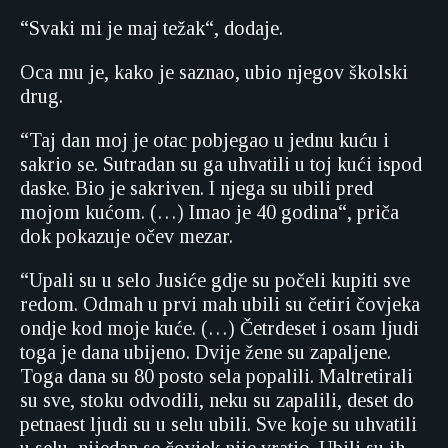
“Svaki mi je maj težak“, dodaje.
Oca mu je, kako je saznao, ubio njegov školski
drug.
“Taj dan moj je otac pobjegao u jednu kuću i
sakrio se. Sutradan su ga uhvatili u toj kući ispod
daske. Bio je sakriven. I njega su ubili pred
mojom kućom. (…) Imao je 40 godina“, priča
dok pokazuje očev mezar.
“Upali su u selo Jusiće gdje su počeli kupiti sve
redom. Odmah u prvi mah ubili su četiri čovjeka
ondje kod moje kuće. (…) Četrdeset i osam ljudi
toga je dana ubijeno. Dvije žene su zapaljene.
Toga dana su 80 posto sela popalili. Maltretirali
su sve, stoku odvodili, neku su zapalili, deset do
petnaest ljudi su u selu ubili. Sve koje su uhvatili