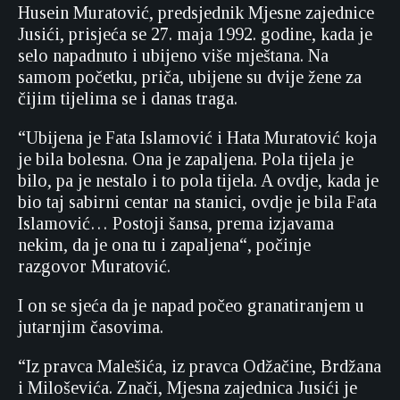
Husein Muratović, predsjednik Mjesne zajednice
Jusići, prisjeća se 27. maja 1992. godine, kada je
selo napadnuto i ubijeno više mještana. Na
samom početku, priča, ubijene su dvije žene za
čijim tijelima se i danas traga.
“Ubijena je Fata Islamović i Hata Muratović koja
je bila bolesna. Ona je zapaljena. Pola tijela je
bilo, pa je nestalo i to pola tijela. A ovdje, kada je
bio taj sabirni centar na stanici, ovdje je bila Fata
Islamović… Postoji šansa, prema izjavama
nekim, da je ona tu i zapaljena“, počinje
razgovor Muratović.
I on se sjeća da je napad počeo granatiranjem u
jutarnjim časovima.
“Iz pravca Malešića, iz pravca Odžačine, Brdžana
i Miloševića. Znači, Mjesna zajednica Jusići je