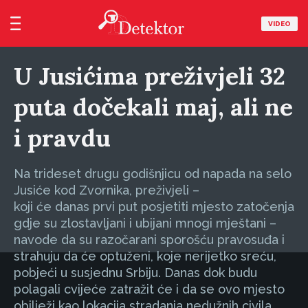
VIDEO
U Jusićima preživjeli 32
puta dočekali maj, ali ne
i pravdu
Na trideset drugu godišnjicu od napada na selo
Jusiće kod Zvornika, preživjeli –
koji će danas prvi put posjetiti mjesto zatočenja
gdje su zlostavljani i ubijani mnogi mještani –
navode da su razočarani sporošću pravosuđa i
strahuju da će optuženi, koje nerijetko sreću,
pobjeći u susjednu Srbiju. Danas dok budu
polagali cvijeće zatražit će i da se ovo mjesto
obilježi kao lokacija stradanja nedužnih civila.