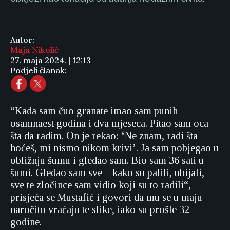
Autor:
Maja Nikolić
27. maja 2024. | 12:13
Podjeli članak:
“Kada sam čuo granate imao sam punih
osamnaest godina i dva mjeseca. Pitao sam oca
šta da radim. On je rekao: ‘Ne znam, radi šta
hoćeš, mi nismo nikom krivi’. Ja sam pobjegao u
obližnju šumu i gledao sam. Bio sam 36 sati u
šumi. Gledao sam sve – kako su palili, ubijali,
sve te zločince sam vidio koji su to radili“,
prisjeća se Mustafić i govori da mu se u maju
naročito vraćaju te slike, iako su prošle 32
godine.