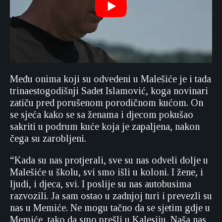
Među onima koji su odvedeni u Malešiće je i tada
trinaestogodišnji Sadet Islamović, koga novinari
zatiču pred porušenom porodičnom kućom. On
se sjeća kako se sa ženama i djecom pokušao
sakriti u podrum kuće koja je zapaljena, nakon
čega su zarobljeni.
“Kada su nas protjerali, sve su nas odveli dolje u
Malešiće u školu, svi smo išli u koloni. I žene, i
ljudi, i djeca, svi. I poslije su nas autobusima
razvozili. Ja sam ostao u zadnjoj turi i prevezli su
nas u Memiće. Ne mogu tačno da se sjetim gdje u
Memiće, tako da smo prešli u Kalesiju. Naša nas