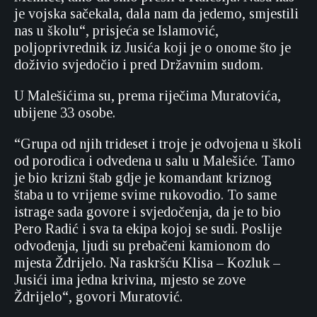
je vojska sačekala, dala nam da jedemo, smjestili
nas u školu“, prisjeća se Islamović,
poljoprivrednik iz Jusića koji je o onome što je
doživio svjedočio i pred Državnim sudom.
U Malešićima su, prema riječima Muratovića,
ubijene 33 osobe.
“Grupa od njih trideset i troje je odvojena u školi
od porodica i odvedena u salu u Malešiće. Tamo
je bio krizni štab gdje je komandant kriznog
štaba u to vrijeme svime rukovodio. To same
istrage sada govore i svjedočenja, da je to bio
Pero Radić i sva ta ekipa kojoj se sudi. Poslije
odvođenja, ljudi su prebačeni kamionom do
mjesta Ždrijelo. Na raskršću Klisa – Kozluk –
Jusići ima jedna krivina, mjesto se zove
Ždrijelo“, govori Muratović.