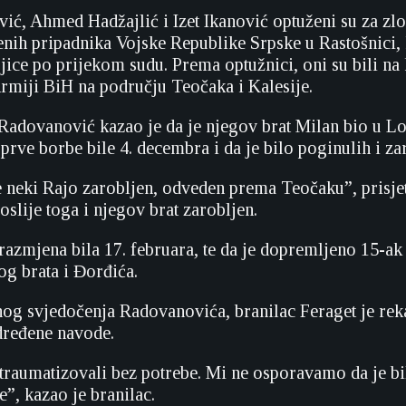
ić, Ahmed Hadžajlić i Izet Ikanović optuženi su za zlo
jenih pripadnika Vojske Republike Srpske u Rastošnici, 
vojice po prijekom sudu. Prema optužnici, oni su bili 
rmiji BiH na području Teočaka i Kalesije.
adovanović kazao je da je njegov brat Milan bio u Lok
prve borbe bile 4. decembra i da je bilo poginulih i za
 neki Rajo zarobljen, odveden prema Teočaku”, prisjet
oslije toga i njegov brat zarobljen.
razmjena bila 17. februara, te da je dopremljeno 15-ak 
g brata i Đorđića.
og svjedočenja Radovanovića, branilac Feraget je re
dređene navode.
raumatizovali bez potrebe. Mi ne osporavamo da je bi
e”, kazao je branilac.