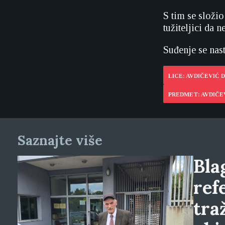
S tim se složi
tužiteljici da 
Suđenje se nast
LICE: AVDIČEVIĆ 
PREDMET: AVDIČEV
Saznajte više
Blag
ref
tra