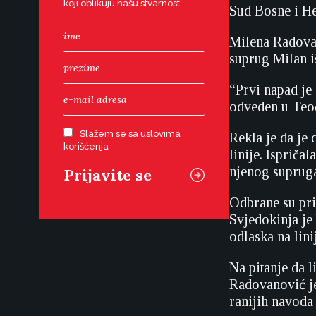
koji oblikuju našu stvarnost.
Sud Bosne i H
Milena Radovan
suprug Milan iš
“Prvi napad je
odveden u Teoča
Slažem se sa uslovima
Rekla je da je 
korišćenja
linije. Ispriča
njenog supruga
Odbrane su pri
Svjedokinja je
odlaska na lini
Na pitanje da l
Radovanović je 
ranijih navoda 