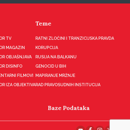
Teme
OR TV
RATNI ZLOČINI I TRANZICIJSKA PRAVDA
OR MAGAZIN
KORUPCIJA
OR OBJAŠNJAVA
RUSIJA NA BALKANU
OR DISINFO
GENOCID U BIH
NTARNI FILMOVI
MAPIRANJE MRŽNJE
R IZA OBJEKTIVA
RAD PRAVOSUDNIH INSTITUCIJA
Baze Podataka