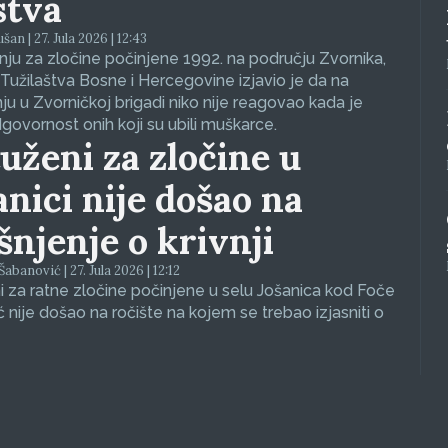
stva
an | 27. Jula 2026 | 12:43
ju za zločine počinjene 1992. na području Zvornika,
Tužilaštva Bosne i Hercegovine izjavio je da na
nju u Zvorničkoj brigadi niko nije reagovao kada je
dgovornost onih koji su ubili muškarce.
uženi za zločine u
anici nije došao na
ašnjenje o krivnji
abanović | 27. Jula 2026 | 12:12
 za ratne zločine počinjene u selu Jošanica kod Foče
ć nije došao na ročište na kojem se trebao izjasniti o