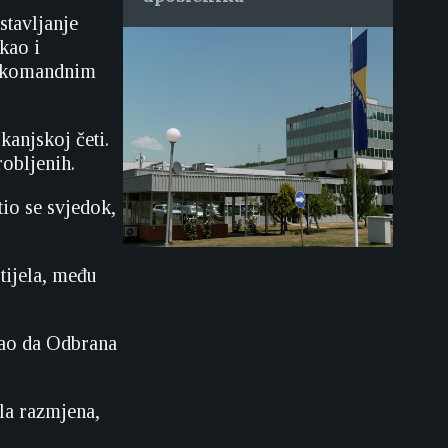
stavljanje
kao i
na komandnim
anjskoj četi.
robljenih.
io se svjedok,
tijela, među
kao da Odbrana
la razmjena,