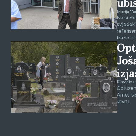
ubi
Marija Tauš
Na suđen
svjedok 
referisa
tražio o
Opt
Još
izj
Elmedina Š
Optuženi
Amel Isi
krivnji.