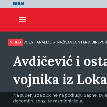
VIDEO
VIJESTI
ANALIZE
ISTRAŽIVANJA
INTERVJUI
REPOR
Avdičević i ost
vojnika iz Lok
Na suđenju za zločine na području Sapne, svje
decembru 1993. te razmjeni tijela.