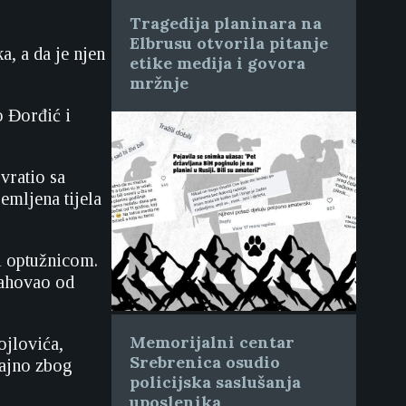
Tragedija planinara na
Elbrusu otvorila pitanje
a, a da je njen
etike medija i govora
mržnje
o Đorđić i
vratio sa
remljena tijela
i optužnicom.
rahovao od
Memorijalni centar
ojlovića,
Srebrenica osudio
čajno zbog
policijska saslušanja
uposlenika