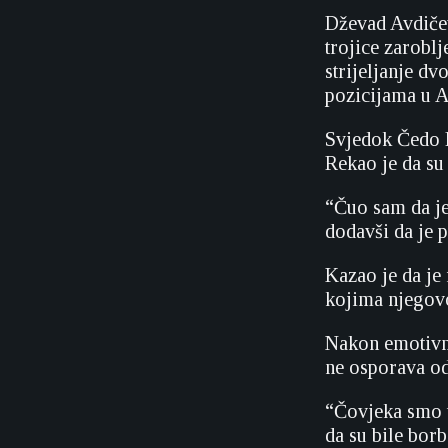
Dževad Avdičev
trojice zarobl
strijeljanje d
pozicijama u A
Svjedok Čedo R
Rekao je da su 
“Čuo sam da je
dodavši da je p
Kazao je da je 
kojima njegovo
Nakon emotivn
ne osporava o
“Čovjeka smo t
da su bile borb