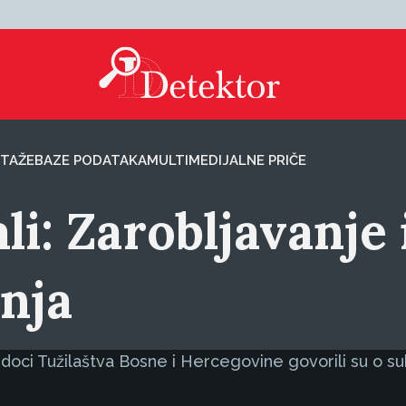
TAŽE
BAZE PODATAKA
MULTIMEDIJALNE PRIČE
ali: Zarobljavanje
anja
doci Tužilaštva Bosne i Hercegovine govorili su o su