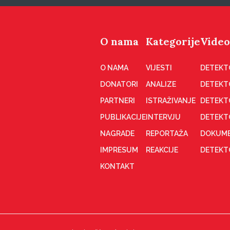
O nama
Kategorije
Video
O NAMA
VIJESTI
DETEKT
DONATORI
ANALIZE
DETEKT
PARTNERI
ISTRAŽIVANJE
DETEKT
PUBLIKACIJE
INTERVJU
DETEKT
NAGRADE
REPORTAŽA
DOKUME
IMPRESUM
REAKCIJE
DETEKTO
KONTAKT