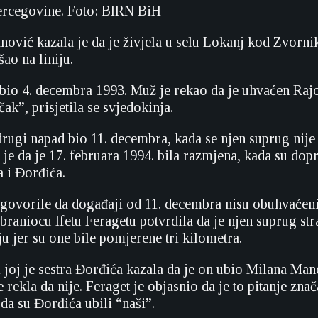
ercegovine. Foto: BIRN BiH
ović kazala je da je živjela u selu Lokanj kod Zvornik
ao na liniju.
 bio 4. decembra 1993. Muž je rekao da je uhvaćen Raj
k”, prisjetila se svjedokinja.
drugi napad bio 11. decembra, kada se njen suprug nije 
la je da je 17. februara 1994. bila razmjena, kada su dop
 i Đorđića.
govorile da događaji od 11. decembra nisu obuhvaćen
 braniocu Ifetu Feragetu potvrdila da je njen suprug st
ju jer su one bile pomjerene tri kilometra.
i joj je sestra Đorđića kazala da je on ubio Milana Man
rekla da nije. Feraget je objasnio da je to pitanje zna
da su Đorđića ubili “naši”.