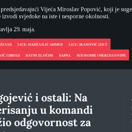
o predsjedavajući Vijeća Miroslav Popović, koji je sug
ne izvodi svjedoke na iste i nesporne okolnosti.
avlja 29. maja.
DŽEVAD
LICE: HADŽAJLIĆ AHMED
LICE: IKANOVIĆ IZET
IĆ I DRUGI
RATNI ZLOČINI
SAPNA
SUD BOSNE I HERCEGOVINE
ojević i ostali: Na
erisanju u komandi
žio odgovornost za