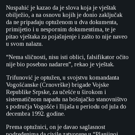
Nuspahić je kazao da je slova koja je vještak
obilježio, a na osnovu kojih je donio zaključak
da ne pripadaju optuženom u dva dokumenta,
primijetio i u nespornim dokumentima, te je
pitao vještaka za pojašnjenje i zašto to nije naveo
u svom nalazu.
“Nema sličnosti, nisu isti oblici, falsifikator očito
nije bio posebno nadaren”, rekao je vještak.
Trifunović je optužen, u svojstvu komandanta
Vogošćanske (Crnovrške) brigade Vojske
Republike Srpske, za učešće u širokom i
sistematičnom napadu na bošnjačko stanovništvo
s područja Vogošće i Ilijaša u periodu od jula do
decembra 1992. godine.
Prema optužnici, on je davao saglasnost
podređenima da civile zatvorene u “Planjinoj