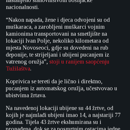
nastanjeno stanovništvom bošnjačke
nacionalnosti.
“Nakon napada, žene i djeca odvojeni su od
muškaraca, a zarobljeni muškarci vojnim
kamionima transportovani na smetljište na
lokaciji Ivan Polje, nekoliko kilometara od
mjesta Novoseoci, gdje su dovedeni na rub
deponije, te strijeljani i ubijeni pucanjem iz
vatrenog oružja”,
stoji u ranijem saopćenju
Tužilaštva
.
Koprivica se tereti da je lično i direktno,
pucanjem iz automatskog oružja, učestvovao u
ubistvima žrtava.
Na navedenoj lokaciji ubijene su 44 žrtve, od
kojih je najmlađi ubijeni imao 14, a najstariji 77
godina. Tijela 43 žrtve ekshumirana su i
pronađena, dok se za posmrtnim ostacima jedne