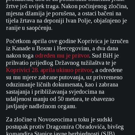
žrtve još uvijek traga. Nakon počinjenog zločina,
mjesna džamija je porušena, a ostaci bačeni na
tijela žrtava na deponiji Ivan Polje, objašnjeno je
ranije u saopćenju.
Početkom aprila ove godine Koprivica je izručen
iz Kanade u Bosnu i Hercegovinu, a dva dana
nakon toga
određen mu je pritvor
. Sud BiH je
prihvatio prijedlog Državnog tužilaštva te je
Koprivici 28. aprila ukinuo pritvor
, a određene
su mu mjere zabrane putovanja, uz privremeno
oduzimanje ličnih dokumenata, kao i zabrana
sastajanja i približavanja svjedocima na
udaljenost manju od 50 metara, te obavezno
javljanje nadležnom organu.
Za zločine u Novoseocima u toku je sudski
postupak protiv Dragomira Obradovića, bivšeg
komandira Stanice javne bezbjednosti (SJB)