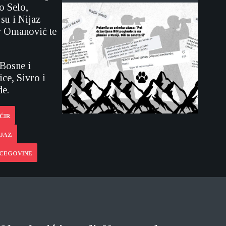
o Selo,
su i Nijaz
ir Omanović te
 Bosne i
ce, Sivro i
de.
ĆIR
IJAZ
RCEGOVINE