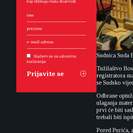
koji oblikuju našu stvarnost.
Sudnica Suda 
Slažem se sa uslovima
korišćenja
Tužilaštvo Bos
registratora m
se Sudsko vije
Odbrane optužen
ulaganja mater
prvi će biti s
trebali biti is
Pored Purića, 