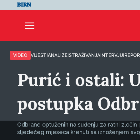
VIDEO
VIJESTI
ANALIZE
ISTRAŽIVANJA
INTERVJUI
REPOR
Purić i ostali:
postupka Odbr
Odbrane optuženih na suđenju za ratni zločin 
sljedećeg mjeseca krenuti sa iznošenjem svoj