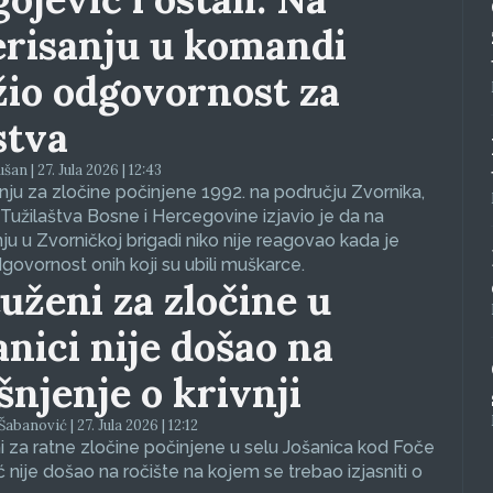
erisanju u komandi
žio odgovornost za
stva
an | 27. Jula 2026 | 12:43
ju za zločine počinjene 1992. na području Zvornika,
Tužilaštva Bosne i Hercegovine izjavio je da na
nju u Zvorničkoj brigadi niko nije reagovao kada je
dgovornost onih koji su ubili muškarce.
uženi za zločine u
anici nije došao na
ašnjenje o krivnji
abanović | 27. Jula 2026 | 12:12
 za ratne zločine počinjene u selu Jošanica kod Foče
ć nije došao na ročište na kojem se trebao izjasniti o