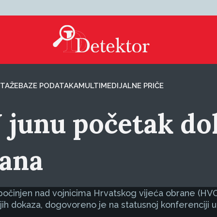
TAŽE
BAZE PODATAKA
MULTIMEDIJALNE PRIČE
 U junu početak d
ana
počinjen nad vojnicima Hrvatskog vijeća obrane (HVO) 
ih dokaza, dogovoreno je na statusnoj konferenciji 