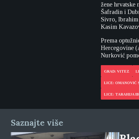
žene hrvatske 
Šafradin i Dub
Sivro, Ibrahim
Kasim Kavazov
Prema optužnic
Hercegovine (A
Nurković pomoć
GRAD: VITEZ
L
LICE: OMANOVIĆ 
LICE: TARAHIJA I
Saznajte više
Blag