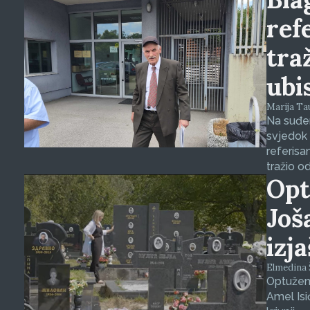
ref
tra
ubi
Marija Tauš
Na suđen
svjedok 
referisa
tražio o
Opt
Još
izj
Elmedina Š
Optuženi
Amel Isi