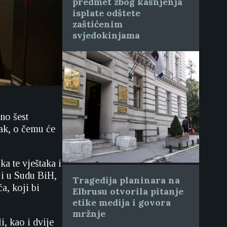
predmet zbog kašnjenja
isplate odštete
zaštićenim
svjedokinjama
no šest
ak, o čemu će
a te vještaka i
ji u Sudu BiH,
Tragedija planinara na
a, koji bi
Elbrusu otvorila pitanje
etike medija i govora
mržnje
, kao i dvije