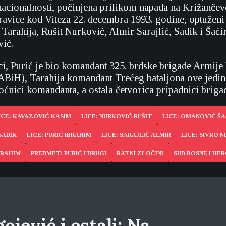
nacionalnosti, počinjena prilikom napada na Križančev
ravice kod Viteza 22. decembra 1993. godine, optuženi 
 Tarahija, Rušit Nurković, Almir Sarajlić, Sadik i Šać
ić.
i, Purić je bio komandant 325. brdske brigade Armije
BiH), Tarahija komandant Trećeg bataljona ove jedini
nici komandanta, a ostala četvorica pripadnici briga
ICE: KAVAZOVIĆ KASIM
LICE: NURKOVIĆ RUŠIT
LICE: OMANOVIĆ ŠA
SADIK
LICE: PURIĆ IBRAHIM
LICE: SARAJLIĆ ALMIR
LICE: SIVRO N
BRAHIM
PREDMET: PURIĆ I DRUGI
RATNI ZLOČINI
SUD BOSNE I HE
ojević i ostali: Na