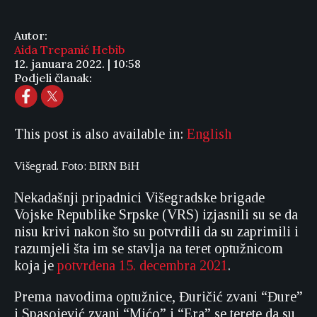
Autor:
Aida Trepanić Hebib
12. januara 2022. | 10:58
Podjeli članak:
This post is also available in:
English
Višegrad. Foto: BIRN BiH
Nekadašnji pripadnici Višegradske brigade
Vojske Republike Srpske (VRS) izjasnili su se da
nisu krivi nakon što su potvrdili da su zaprimili i
razumjeli šta im se stavlja na teret optužnicom
koja je
potvrđena 15. decembra 2021
.
Prema navodima optužnice, Đuričić zvani “Đure”
i Spasojević zvani “Mićo” i “Era” se terete da su