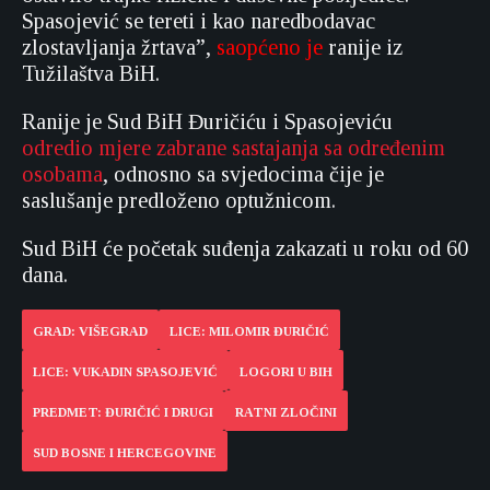
Spasojević se tereti i kao naredbodavac
zlostavljanja žrtava”,
saopćeno je
ranije iz
Tužilaštva BiH.
Ranije je Sud BiH Đuričiću i Spasojeviću
odredio mjere zabrane sastajanja sa određenim
osobama
, odnosno sa svjedocima čije je
saslušanje predloženo optužnicom.
Sud BiH će početak suđenja zakazati u roku od 60
dana.
GRAD: VIŠEGRAD
LICE: MILOMIR ĐURIČIĆ
LICE: VUKADIN SPASOJEVIĆ
LOGORI U BIH
PREDMET: ĐURIČIĆ I DRUGI
RATNI ZLOČINI
SUD BOSNE I HERCEGOVINE