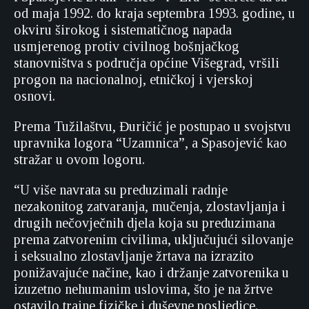
od maja 1992. do kraja septembra 1993. godine, u
okviru širokog i sistematičnog napada
usmjerenog protiv civilnog bošnjačkog
stanovništva s područja općine Višegrad, vršili
progon na nacionalnoj, etničkoj i vjerskoj
osnovi.
Prema Tužilaštvu, Đuričić je postupao u svojstvu
upravnika logora “Uzamnica”, a Spasojević kao
stražar u ovom logoru.
“U više navrata su preduzimali radnje
nezakonitog zatvaranja, mučenja, zlostavljanja i
drugih nečovječnih djela koja su preduzimana
prema zatvorenim civilima, uključujući silovanje
i seksualno zlostavljanje žrtava na izrazito
ponižavajuće načine, kao i držanje zatvorenika u
izuzetno nehumanim uslovima, što je na žrtve
ostavilo trajne fizičke i duševne posljedice.