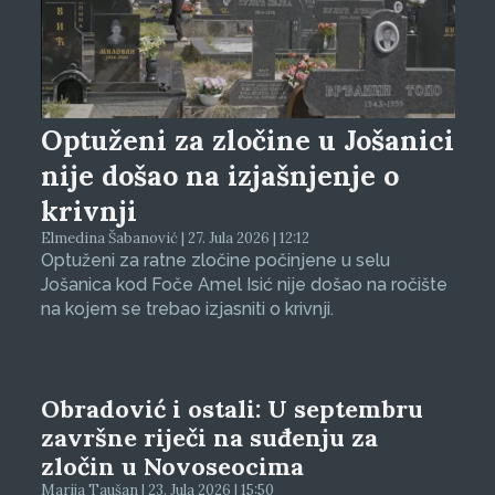
Optuženi za zločine u Jošanici
nije došao na izjašnjenje o
krivnji
Elmedina Šabanović | 27. Jula 2026 | 12:12
Optuženi za ratne zločine počinjene u selu
Jošanica kod Foče Amel Isić nije došao na ročište
na kojem se trebao izjasniti o krivnji.
Obradović i ostali: U septembru
završne riječi na suđenju za
zločin u Novoseocima
Marija Taušan | 23. Jula 2026 | 15:50