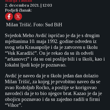
Marija Taušan
2. decembra 2021. | 12:03
Podjeli članak:
Milan Trišić. Foto: Sud BiH
Svjedok Meho Avdić ispričao je da je s drugim
mještanima 10. maja 1992. godine odveden iz
svog sela Krasanpolje i da je zatvoren u školu
“Vuk Karadžić”. On je rekao da su ih odveli
“arkanovci” i da su oni poslije bili i u školi, kao i
lokalni ljudi koje je poznavao.
Avdić je naveo da je u školu jedan dan dolazio
Milan Trišić, za kojeg je prvobitno naveo da se
zvao Rodoljub Roćko, a poslije se korigovao
navodeći da je to bio njegov brat. Kazao je da je
obojicu poznavao i da su zajedno radili u firmi
“Vihor”.