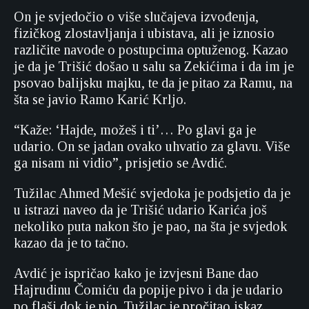
On je svjedočio o više slučajeva izvođenja,
fizičkog zlostavljanja i ubistava, ali je iznosio
različite navode o postupcima optuženog. Kazao
je da je Trišić došao u salu sa Zekićima i da im je
psovao balijsku majku, te da je pitao za Ramu, na
šta se javio Ramo Karić Krljo.
“Kaže: ‘Hajde, možeš i ti’… Po glavi ga je
udario. On se jadan ovako uhvatio za glavu. Više
ga nisam ni vidio”, prisjetio se Avdić.
Tužilac Ahmed Mešić svjedoka je podsjetio da je
u istrazi naveo da je Trišić udario Karića još
nekoliko puta nakon što je pao, na šta je svjedok
kazao da je to tačno.
Avdić je ispričao kako je izvjesni Bane dao
Hajrudinu Čomiću da popije pivo i da je udario
po flaši dok je pio. Tužilac je pročitao iskaz