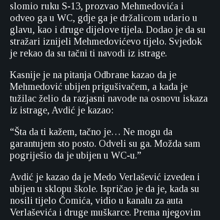
slomio ruku S-13, prozvao Mehmedovića i
odveo ga u WC, gdje ga je držalicom udario u
glavu, kao i druge dijelove tijela. Dodao je da su
stražari iznijeli Mehmedovićevo tijelo. Svjedok
je rekao da su tačni ti navodi iz istrage.
Kasnije je na pitanja Odbrane kazao da je
Mehmedović ubijen prigušivačem, a kada je
tužilac želio da razjasni navode na osnovu iskaza
iz istrage, Avdić je kazao:
“Šta da ti kažem, tačno je… Ne mogu da
garantujem sto posto. Odveli su ga. Možda sam
pogriješio da je ubijen u WC-u.”
Avdić je kazao da je Medo Verlašević izveden i
ubijen u sklopu škole. Ispričao je da je, kada su
nosili tijelo Čomića, vidio u kanalu za auta
Verlaševića i druge muškarce. Prema njegovim