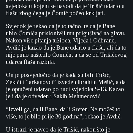
svjedoka u kojem se navodi da je Trišić udario u
flašu zbog čega je Čomić počeo krkljati.
Svjedok je rekao da je to tačno, te da je Bane
ubio Čomića prislonivši mu prigušivač na glavu.
Nakon više pitanja tužioca, Vijeća i Odbrane,
Avdić je kazao da je Bane udario u flašu, ali da to
nije puno naštetilo Čomiću, a da se od Trišićevog
udarca flaša razbila.
On je posvjedočio da je kada su bili Trišić,
Zekići i “arkanovci” izveden Ibrahim Mešić, a da
je optuženi udarao po ruci svjedoka S-13. Kazao
je i da je odveden i Sakib Mehmedović.
“Izveli ga, da li Bane, da li Sreten. Ne možeš to
više, to je bilo prije 30 godina”, rekao je Avdić.
U istrazi je naveo da je Trišić, nakon što je