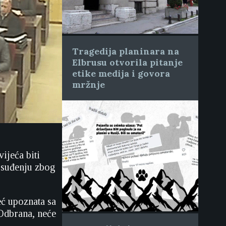
Tragedija planinara na
Elbrusu otvorila pitanje
etike medija i govora
mržnje
ijeća biti
u suđenju zbog
eć upoznata sa
 Odbrana, neće