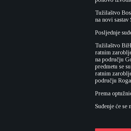
Tužilaštvo Bos
na novi sastav
Posljednje suđ
Tužilaštvo BiH
ratnim zaroblj
na području Go
predmetu se su
ratnim zaroblj
području Rogat
Prema optužnic
Suđenje će se n