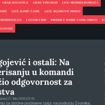
GRAD: ROGATICA
GRAD: VIŠEGRAD
LICE: MEHMED DOBRAČA
RAMIZ
LICE: RAMIĆ ĆAMIL
LICE: SELIMOVIĆ HIMZO
Ć MEHMEDALIJA
LOGORI U BIH
PREDMET: RAMIĆ ĆAMIL I DRUGI
R
CEGOVINE
ojević i ostali: Na
erisanju u komandi
žio odgovornost za
stva
an | 27. Jula 2026 | 12:43
ju za zločine počinjene 1992. na području Zvornika,