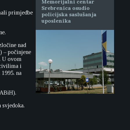
Memorijalni centar
Srebrenica osudio
mali primjedbe
policijska saslušanja
uposlenika
ne.
zločine nad
) – počinjene
e. U ovom
ivilima i
 1995. na
(ABiH).
a svjedoka.