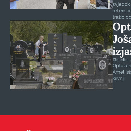
svjedok 
referisa
tražio o
Opt
Još
izj
Elmedina Š
Optuženi
Amel Isi
krivnji.