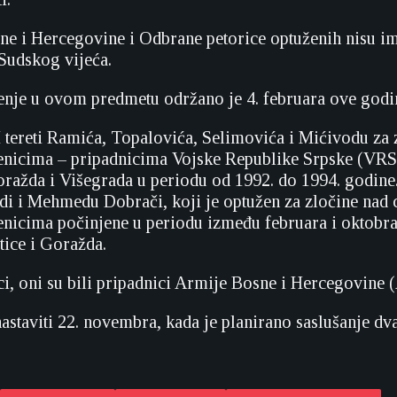
ne i Hercegovine i Odbrane petorice optuženih nisu i
 Sudskog vijeća.
enje u ovom predmetu održano je 4. februara ove godi
 tereti Ramića, Topalovića, Selimovića i Mićivodu za 
enicima – pripadnicima Vojske Republike Srpske (VRS
ražda i Višegrada u periodu od 1992. do 1994. godin
di i Mehmedu Dobrači, koji je optužen za zločine nad c
enicima počinjene u periodu između februara i oktobra
ice i Goražda.
i, oni su bili pripadnici Armije Bosne i Hercegovine 
astaviti 22. novembra, kada je planirano saslušanje dv