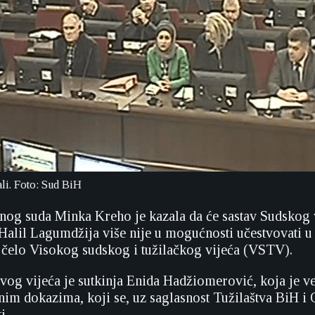
li. Foto: Sud BiH
nog suda Minka Kreho je kazala da će sastav Sudskog v
 Halil Lagumdžija više nije u mogućnosti učestvovati 
čelo Visokog sudskog i tužilačkog vijeća (VSTV).
vog vijeća je sutkinja Enida Hadžiomerović, koja je v
nim dokazima, koji se, uz saglasnost Tužilaštva BiH i
i.