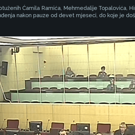
optuženih Ćamila Ramića, Mehmedalije Topalovića, H
nja nakon pauze od devet mjeseci, do koje je došlo