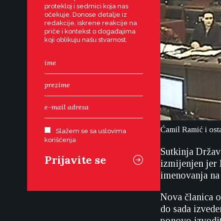
protekloj i sedmici koja nas
očekuje. Donose detalje iz
redakcije, iskrene reakcije na
priče i kontekst o događajima
koji oblikuju našu stvarnost.
Ćamil Ramić i osta
Slažem se sa uslovima
korišćenja
Sutkinja Držav
izmijenjen jer
imenovanja na 
Nova članica o
do sada izvede
ponovo izvodit