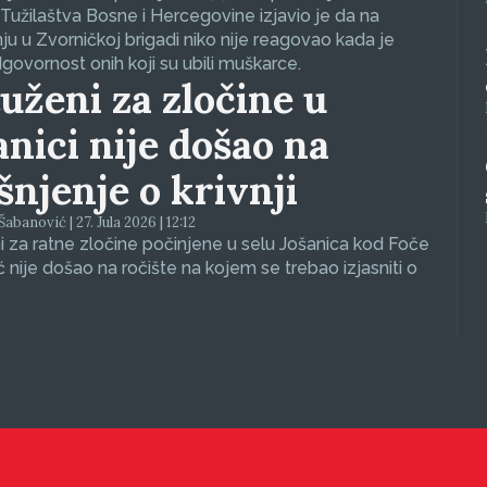
Tužilaštva Bosne i Hercegovine izjavio je da na
nju u Zvorničkoj brigadi niko nije reagovao kada je
dgovornost onih koji su ubili muškarce.
uženi za zločine u
anici nije došao na
ašnjenje o krivnji
abanović | 27. Jula 2026 | 12:12
 za ratne zločine počinjene u selu Jošanica kod Foče
ć nije došao na ročište na kojem se trebao izjasniti o