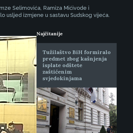
imze Selimovića, Ramiza Mićivode i
 usljed izmjene u sastavu Sudskog vijeća.
Najčitanije
Tužilaštvo BiH formiralo
predmet zbog kašnjenja
isplate odštete
zaštićenim
svjedokinjama