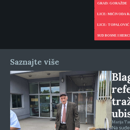
GRAD: GORAŽDE
LICE: MIĆIVODA 
LICE: TOPALOVI
SUD BOSNE I HER
Saznajte više
Blag
ref
tra
ubi
Marija Tauš
Na suđen