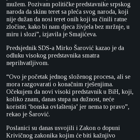
mužem. Pozivam političke predstavnike srpskog
naroda da skinu teret sa pleća svog naroda, koji
nije dužan da nosi teret onih koji su činili ratne
zločine, kako bi nam djeca živjela bez mržnje, u
miru i slozi”, izjavila je Smajićeva.
Predsjednik SDS-a Mirko Šarović kazao je da
odluku visokog predstavnika smatra
neprihvatljivom.
“Ovo je početak jednog složenog procesa, ali se
mora razgovarati o konačnim rješenjima.
Očekujem da novi visoki predstavnik u BiH, koji,
koliko znam, danas stupa na dužnost, neće
koristiti ‘bonska ovlaštenja’ jer nema to pravo”,
rekao je Šarović.
Poslanici su danas usvojili i Zakon o dopuni
Krivičnog zakonika kojim će biti kažnjivo