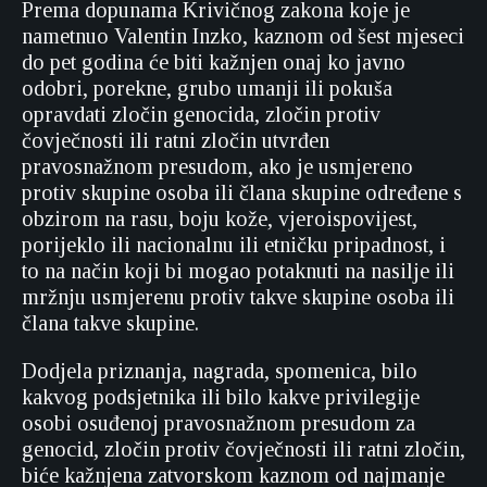
Prema dopunama Krivičnog zakona koje je
nametnuo Valentin Inzko, kaznom od šest mjeseci
do pet godina će biti kažnjen onaj ko javno
odobri, porekne, grubo umanji ili pokuša
opravdati zločin genocida, zločin protiv
čovječnosti ili ratni zločin utvrđen
pravosnažnom presudom, ako je usmjereno
protiv skupine osoba ili člana skupine određene s
obzirom na rasu, boju kože, vjeroispovijest,
porijeklo ili nacionalnu ili etničku pripadnost, i
to na način koji bi mogao potaknuti na nasilje ili
mržnju usmjerenu protiv takve skupine osoba ili
člana takve skupine.
Dodjela priznanja, nagrada, spomenica, bilo
kakvog podsjetnika ili bilo kakve privilegije
osobi osuđenoj pravosnažnom presudom za
genocid, zločin protiv čovječnosti ili ratni zločin,
biće kažnjena zatvorskom kaznom od najmanje