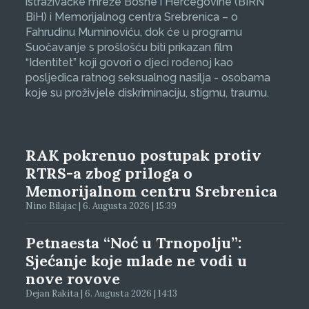
istraživačke mreže Bosne i Hercegovine (BIRN
BiH) i Memorijalnog centra Srebrenica – o
Fahrudinu Muminoviću, dok će u programu
Suočavanje s prošlošću biti prikazan film
“Identitet” koji govori o djeci rođenoj kao
posljedica ratnog seksualnog nasilja - osobama
koje su proživjele diskriminaciju, stigmu, traumu.
RAK pokrenuo postupak protiv
RTRS-a zbog priloga o
Memorijalnom centru Srebrenica
Nino Bilajac | 6. Augusta 2026 | 15:39
Petnaesta “Noć u Trnopolju”:
Sjećanje koje mlade ne vodi u
nove rovove
Dejan Rakita | 6. Augusta 2026 | 14:13