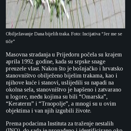
Obilježavanje Dana bijelih traka. Foto: Incijativa “Jer me se
tiče”
Masovna stradanja u Prijedoru počela su krajem
aprila 1992. godine, kada su srpske snage
preuzele vlast. Nakon što je bošnjačko i hrvatsko
stanovništvo obilježeno bijelim trakama, kao i
njihove kuće i stanovi, uslijedili su napadi na
okolna sela, stanovništvo je hapšeno i zatvarano
u logore, među kojima su bili “Omarska”,
“Keraterm” i “Trnopolje”, a mnogi su u ovim
objektima i van njih izgubili živote.
Prema podacima Instituta za traženje nestalih
(INO), do sada je pronađeno i identificirano oko