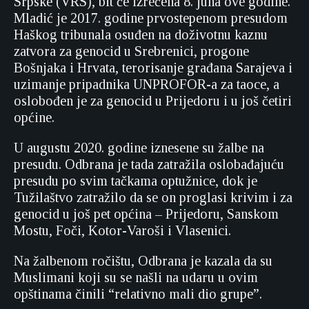
Srpske (VRS), bit će izrečena 8. juna ove godine.
Mladić je 2017. godine prvostepenom presudom
Haškog tribunala osuđen na doživotnu kaznu
zatvora za genocid u Srebrenici, progone
Bošnjaka i Hrvata, terorisanje građana Sarajeva i
uzimanje pripadnika UNPROFOR-a za taoce, a
oslobođen je za genocid u Prijedoru i u još četiri
općine.
U augustu 2020. godine iznesene su žalbe na
presudu. Odbrana je tada zatražila oslobađajuću
presudu po svim tačkama optužnice, dok je
Tužilaštvo zatražilo da se on proglasi krivim i za
genocid u još pet općina – Prijedoru, Sanskom
Mostu, Foči, Kotor-Varoši i Vlasenici.
Na žalbenom ročištu, Odbrana je kazala da su
Muslimani koji su se našli na udaru u ovim
opštinama činili “relativno mali dio grupe”.