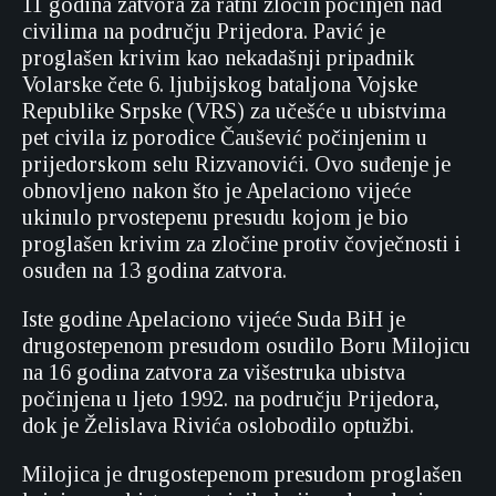
11 godina zatvora za ratni zločin počinjen nad
civilima na području Prijedora. Pavić je
proglašen krivim kao nekadašnji pripadnik
Volarske čete 6. ljubijskog bataljona Vojske
Republike Srpske (VRS) za učešće u ubistvima
pet civila iz porodice Čaušević počinjenim u
prijedorskom selu Rizvanovići. Ovo suđenje je
obnovljeno nakon što je Apelaciono vijeće
ukinulo prvostepenu presudu kojom je bio
proglašen krivim za zločine protiv čovječnosti i
osuđen na 13 godina zatvora.
Iste godine Apelaciono vijeće Suda BiH je
drugostepenom presudom osudilo Boru Milojicu
na 16 godina zatvora za višestruka ubistva
počinjena u ljeto 1992. na području Prijedora,
dok je Želislava Rivića oslobodilo optužbi.
Milojica je drugostepenom presudom proglašen