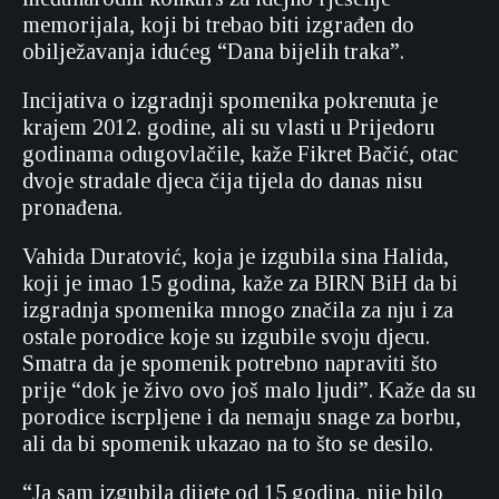
memorijala, koji bi trebao biti izgrađen do
obilježavanja idućeg “Dana bijelih traka”.
Incijativa o izgradnji spomenika pokrenuta je
krajem 2012. godine, ali su vlasti u Prijedoru
godinama odugovlačile, kaže Fikret Bačić, otac
dvoje stradale djeca čija tijela do danas nisu
pronađena.
Vahida Duratović, koja je izgubila sina Halida,
koji je imao 15 godina, kaže za BIRN BiH da bi
izgradnja spomenika mnogo značila za nju i za
ostale porodice koje su izgubile svoju djecu.
Smatra da je spomenik potrebno napraviti što
prije “dok je živo ovo još malo ljudi”. Kaže da su
porodice iscrpljene i da nemaju snage za borbu,
ali da bi spomenik ukazao na to što se desilo.
“Ja sam izgubila dijete od 15 godina, nije bilo