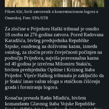
Fikret Alić, bivši zatvorenik u koncentracionom logoru u
Omarskoj. Foto: EPA/STR
Za zločine u Prijedoru Haški tribunal je osudio
18 osoba na 276 godina zatvora. Pored Radovana
Karadžića, bivšeg predsjednika Republike
Srpske, osuđenog na doživotnu kaznu, između
ostalog, za zločin protiv čovječnosti počinjen na
području Prijedora, najviša pravosnažna kazna
od 40 godina je izrečena Milomiru Stakiću,
bivšem predsjedniku Opštine i Kriznog štaba
Prijedor. Vijeće Haškog tribunala je zaključilo da
je Stakić imao važnu ulogu u etničkom čišćenju
grada i formiranju logora.
Konačna presuda Ratku Mladiću, bivšem
komandantu Glavnog štaba Vojske Republike