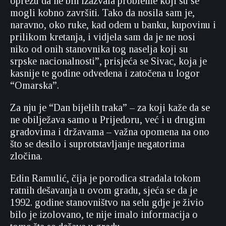
oprezu da ne bih izazvala probleme koji su se
mogli kobno završiti. Tako da nosila sam je,
naravno, oko ruke, kad odem u banku, kupovinu i
prilikom kretanja, i vidjela sam da je ne nosi
niko od onih stanovnika tog naselja koji su
srpske nacionalnosti”, prisjeća se Sivac, koja je
kasnije te godine odvedena i zatočena u logor
“Omarska”.
Za nju je “Dan bijelih traka” – za koji kaže da se
ne obilježava samo u Prijedoru, već i u drugim
gradovima i državama – važna opomena na ono
što se desilo i suprotstavljanje negatorima
zločina.
Edin Ramulić, čija je porodica stradala tokom
ratnih dešavanja u ovom gradu, sjeća se da je
1992. godine stanovništvo na selu gdje je živio
bilo je izolovano, te nije imalo informacija o