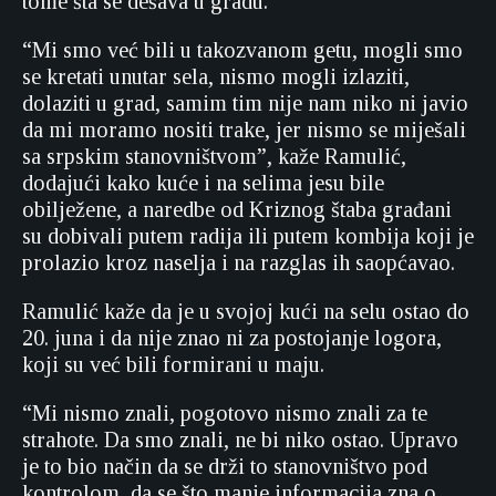
tome šta se dešava u gradu.
“Mi smo već bili u takozvanom getu, mogli smo
se kretati unutar sela, nismo mogli izlaziti,
dolaziti u grad, samim tim nije nam niko ni javio
da mi moramo nositi trake, jer nismo se miješali
sa srpskim stanovništvom”, kaže Ramulić,
dodajući kako kuće i na selima jesu bile
obilježene, a naredbe od Kriznog štaba građani
su dobivali putem radija ili putem kombija koji je
prolazio kroz naselja i na razglas ih saopćavao.
Ramulić kaže da je u svojoj kući na selu ostao do
20. juna i da nije znao ni za postojanje logora,
koji su već bili formirani u maju.
“Mi nismo znali, pogotovo nismo znali za te
strahote. Da smo znali, ne bi niko ostao. Upravo
je to bio način da se drži to stanovništvo pod
kontrolom, da se što manje informacija zna o