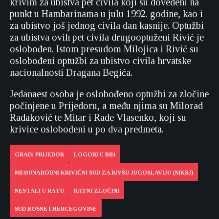
krivim za ubistva pet civila koji su dovedeni na
punkt u Hambarinama u julu 1992. godine, kao i
za ubistvo još jednog civila dan kasnije. Optužbi
za ubistva ovih pet civila drugooptuženi Rivić je
oslobođen. Istom presudom Milojica i Rivić su
oslobođeni optužbi za ubistvo civila hrvatske
nacionalnosti Dragana Begića.
Jedanaest osoba je oslobođeno optužbi za zločine
počinjene u Prijedoru, a među njima su Milorad
Radaković te Mitar i Rade Vlasenko, koji su
krivice oslobođeni u po dva predmeta.
GRAD: PRIJEDOR
LOGORI U BIH
MEĐUNARODNI KRIVIČNI SUD ZA BIVŠU JUGOSLAVIJU (MKSJ)
NESTALI U RATU
RATNI ZLOČINI
SUD BOSNE I HERCEGOVINE