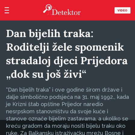
VIDEO
Dan bijelih traka:
Roditelji žele spomenik
stradaloj djeci Prijedora
„dok su još živi“
“Dan bijelih traka” i ove godine širom države i
dalje simbolično podsjeća na 31. maj 1992., kada
je Krizni štab opštine Prijedor naredio
nesrpskom stanovništvu da svoje kuće i
stanove označe bijelim zastavama, a ukoliko se
kreću gradom da moraju nositi bijelu traku oko
ruke. Za Balkansku istraživačku mrežu Bosne i