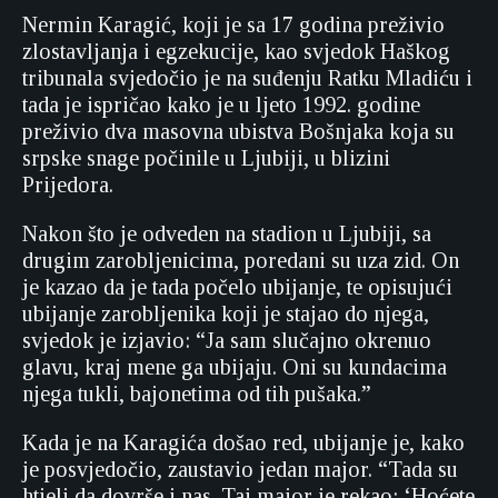
Nermin Karagić, koji je sa 17 godina preživio
zlostavljanja i egzekucije, kao svjedok Haškog
tribunala svjedočio je na suđenju Ratku Mladiću i
tada je ispričao kako je u ljeto 1992. godine
preživio dva masovna ubistva Bošnjaka koja su
srpske snage počinile u Ljubiji, u blizini
Prijedora.
Nakon što je odveden na stadion u Ljubiji, sa
drugim zarobljenicima, poredani su uza zid. On
je kazao da je tada počelo ubijanje, te opisujući
ubijanje zarobljenika koji je stajao do njega,
svjedok je izjavio: “Ja sam slučajno okrenuo
glavu, kraj mene ga ubijaju. Oni su kundacima
njega tukli, bajonetima od tih pušaka.”
Kada je na Karagića došao red, ubijanje je, kako
je posvjedočio, zaustavio jedan major. “Tada su
htjeli da dovrše i nas. Taj major je rekao: ‘Hoćete