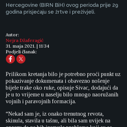
Hercegovine (BIRN BiH) ovog perioda prije 29
godina prisjećaju se žrtve i preživjeli.
Autor:
Nejra Džaferagić
31. maja 2021. | 11:34
Podjeli članak:
Prilikom kretanja bilo je potrebno proći punkt uz
pokazivanje dokumenata i obavezno nošenje
bijele trake oko ruke, opisuje Sivac, dodajući da
je u to vrijeme u naselju bilo mnogo naoružanih
vojnih i paravojnih formacija.
“Nekad sam je, iz onako trenutnog revota,
skinula, stavila u tašnu, ali bila sam uvijek na