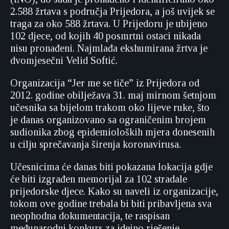
2.588 žrtava s područja Prijedora, a još uvijek se
traga za oko 588 žrtava. U Prijedoru je ubijeno
102 djece, od kojih 40 posmrtni ostaci nikada
nisu pronađeni. Najmlađa ekshumirana žrtva je
dvomjesečni Velid Softić.
Organizacija “Jer me se tiče” iz Prijedora od
2012. godine obilježava 31. maj mirnom šetnjom
učesnika sa bijelom trakom oko lijeve ruke, što
je danas organizovano sa ograničenim brojem
sudionika zbog epidemioloških mjera donesenih
u cilju sprečavanja širenja koronavirusa.
Učesnicima će danas biti pokazana lokacija gdje
će biti izgrađen memorijal za 102 stradale
prijedorske djece. Kako su naveli iz organizacije,
tokom ove godine trebala bi biti pribavljena sva
neophodna dokumentacija, te raspisan
međunarodni konkurs za idejno rješenje