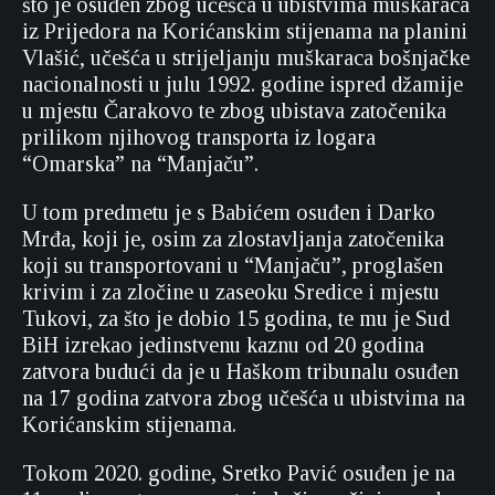
što je osuđen zbog učešća u ubistvima muškaraca
iz Prijedora na Korićanskim stijenama na planini
Vlašić, učešća u strijeljanju muškaraca bošnjačke
nacionalnosti u julu 1992. godine ispred džamije
u mjestu Čarakovo te zbog ubistava zatočenika
prilikom njihovog transporta iz logara
“Omarska” na “Manjaču”.
U tom predmetu je s Babićem osuđen i Darko
Mrđa, koji je, osim za zlostavljanja zatočenika
koji su transportovani u “Manjaču”, proglašen
krivim i za zločine u zaseoku Sredice i mjestu
Tukovi, za što je dobio 15 godina, te mu je Sud
BiH izrekao jedinstvenu kaznu od 20 godina
zatvora budući da je u Haškom tribunalu osuđen
na 17 godina zatvora zbog učešća u ubistvima na
Korićanskim stijenama.
Tokom 2020. godine, Sretko Pavić osuđen je na