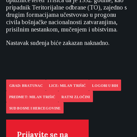
optužnice tereti Trišića da je 1992. godine, kao
pripadnik Teritorijalne odbrane (TO), zajedno s
drugim formacijama učestvovao u progonu
civila bošnjačke nacionalnosti zatvaranjima,
prisilnim nestankom, mučenjem i ubistvima.
Nastavak suđenja biće zakazan naknadno.
GRAD: BRATUNAC
LICE: MILAN TRIŠIĆ
LOGORI U BIH
PREDMET: MILAN TRIŠIĆ
RATNI ZLOČINI
SUD BOSNE I HERCEGOVINE
Prijavite se na