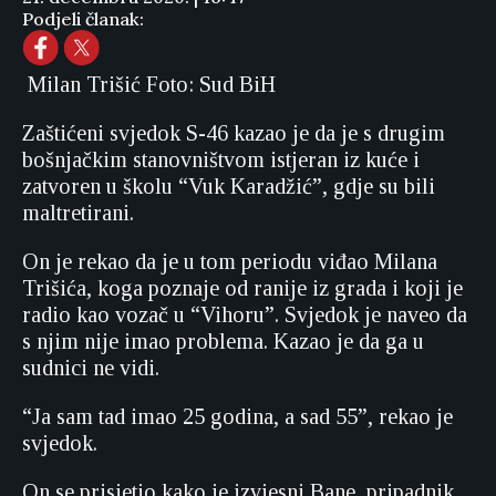
Podjeli članak:
Milan Trišić Foto: Sud BiH
Zaštićeni svjedok S-46 kazao je da je s drugim
bošnjačkim stanovništvom istjeran iz kuće i
zatvoren u školu “Vuk Karadžić”, gdje su bili
maltretirani.
On je rekao da je u tom periodu viđao Milana
Trišića, koga poznaje od ranije iz grada i koji je
radio kao vozač u “Vihoru”. Svjedok je naveo da
s njim nije imao problema. Kazao je da ga u
sudnici ne vidi.
“Ja sam tad imao 25 godina, a sad 55”, rekao je
svjedok.
On se prisjetio kako je izvjesni Bane, pripadnik