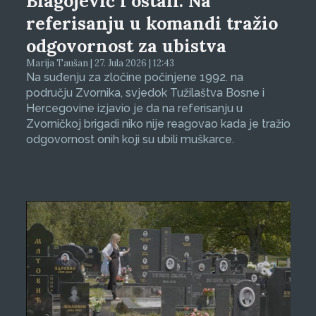
Blagojević i ostali: Na
referisanju u komandi tražio
odgovornost za ubistva
Marija Taušan | 27. Jula 2026 | 12:43
Na suđenju za zločine počinjene 1992. na
području Zvornika, svjedok Tužilaštva Bosne i
Hercegovine izjavio je da na referisanju u
Zvorničkoj brigadi niko nije reagovao kada je tražio
odgovornost onih koji su ubili muškarce.