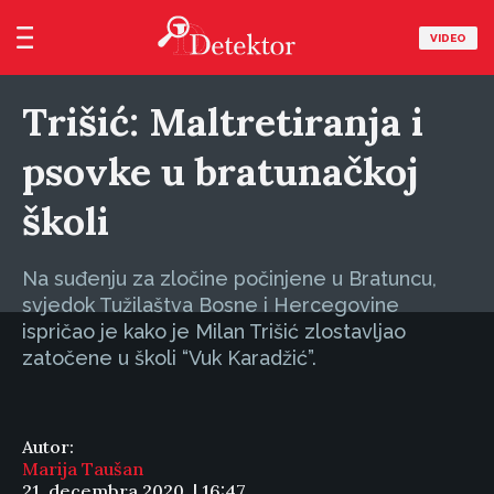
VIDEO
Trišić: Maltretiranja i
psovke u bratunačkoj
školi
Na suđenju za zločine počinjene u Bratuncu,
svjedok Tužilaštva Bosne i Hercegovine
ispričao je kako je Milan Trišić zlostavljao
zatočene u školi “Vuk Karadžić”.
Autor:
Marija Taušan
21. decembra 2020. | 16:47