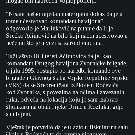
mogao biti nadređen Vojnoj policiji.
“Nisam našao nijedan materijalni dokaz da je u
tome učestvovao komandant bataljona”,
odgovorio je Marinković na pitanje da li je
Srećko Aćimović na bilo koji način učestvovao u
nečemu što je u vezi sa zarobljenicima.
Tužilaštvo BiH tereti Aćimovića da je, kao
komandant Drugog bataljona Zvorničke brigade,
u julu 1995. postupio po naredbi komande ove
brigade i Glavnog štaba Vojske Republike Srpske
(VRS) da se Srebreničani iz škole u Roćeviću
kod Zvornika, s povezima na očima i zavezanih
ruku, odvedu na lokaciju koju je sam izabrao –
šljunkaru na obali rijeke Drine u Kozluku, gdje
su ubijeni.
Vještak je potvrdio da je ulazio u fiskulturnu salu
škole u Roćeviću te da, prema njegovom