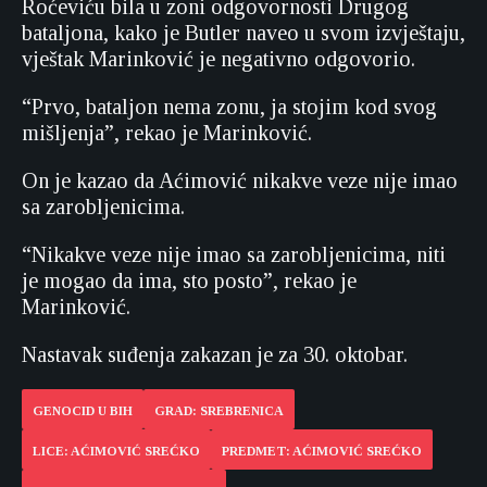
Roćeviću bila u zoni odgovornosti Drugog
bataljona, kako je Butler naveo u svom izvještaju,
vještak Marinković je negativno odgovorio.
“Prvo, bataljon nema zonu, ja stojim kod svog
mišljenja”, rekao je Marinković.
On je kazao da Aćimović nikakve veze nije imao
sa zarobljenicima.
“Nikakve veze nije imao sa zarobljenicima, niti
je mogao da ima, sto posto”, rekao je
Marinković.
Nastavak suđenja zakazan je za 30. oktobar.
GENOCID U BIH
GRAD: SREBRENICA
LICE: AĆIMOVIĆ SREĆKO
PREDMET: AĆIMOVIĆ SREĆKO