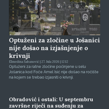
Optuženi za zločine u Jošanici
nije došao na izjašnjenje o
krivnji
Elmedina Šabanović | 27. Jula 2026 | 12:12
Optuženi za ratne zločine počinjene u selu
Jošanica kod Foče Amel Isić nije došao na ročište
na kojem se trebao izjasniti o krivnji.
Obradović i ostali: U septembru
završne riječi na suđenju za