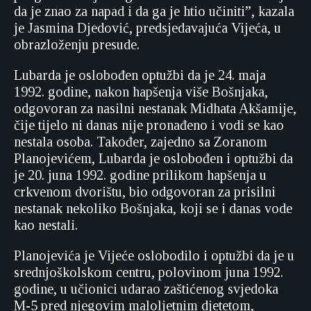
da je znao za napad i da ga je htio učiniti”, kazala
je Jasmina Djedović, predsjedavajuća Vijeća, u
obrazloženju presude.
Lubarda je oslobođen optužbi da je 24. maja
1992. godine, nakon hapšenja više Bošnjaka,
odgovoran za nasilni nestanak Midhata Akšamije,
čije tijelo ni danas nije pronađeno i vodi se kao
nestala osoba. Također, zajedno sa Zoranom
Planojevićem, Lubarda je oslobođen i optužbi da
je 20. juna 1992. godine prilikom hapšenja u
crkvenom dvorištu, bio odgovoran za prisilni
nestanak nekoliko Bošnjaka, koji se i danas vode
kao nestali.
Planojevića je Vijeće oslobodilo i optužbi da je u
srednjoškolskom centru, polovinom juna 1992.
godine, u učionici udarao zaštićenog svjedoka
M-5 pred njegovim maloljetnim djetetom,