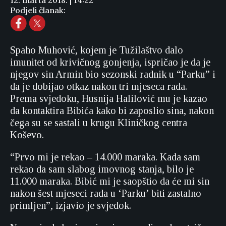
12. marta 2018. | 14:22
Podjeli članak:
Spaho Muhović, kojem je Tužilaštvo dalo
imunitet od krivičnog gonjenja, ispričao je da je
njegov sin Armin bio sezonski radnik u “Parku” i
da je dobijao otkaz nakon tri mjeseca rada.
Prema svjedoku, Husnija Halilović mu je kazao
da kontaktira Bibića kako bi zaposlio sina, nakon
čega su se sastali u krugu Kliničkog centra
Koševo.
“Prvo mi je rekao – 14.000 maraka. Kada sam
rekao da sam slabog imovnog stanja, bilo je
11.000 maraka. Bibić mi je saopštio da će mi sin
nakon šest mjeseci rada u ‘Parku’ biti zastalno
primljen”, izjavio je svjedok.