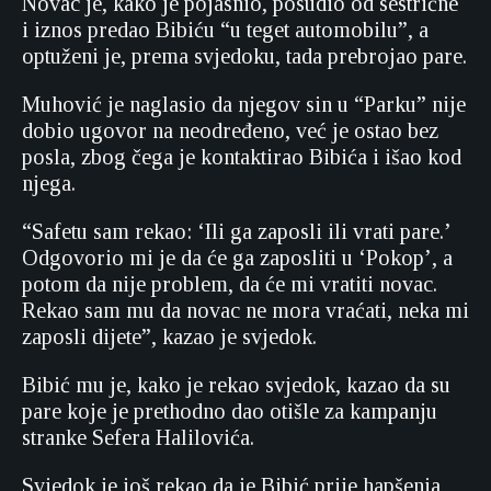
Novac je, kako je pojasnio, posudio od sestrične
i iznos predao Bibiću “u teget automobilu”, a
optuženi je, prema svjedoku, tada prebrojao pare.
Muhović je naglasio da njegov sin u “Parku” nije
dobio ugovor na neodređeno, već je ostao bez
posla, zbog čega je kontaktirao Bibića i išao kod
njega.
“Safetu sam rekao: ‘Ili ga zaposli ili vrati pare.’
Odgovorio mi je da će ga zaposliti u ‘Pokop’, a
potom da nije problem, da će mi vratiti novac.
Rekao sam mu da novac ne mora vraćati, neka mi
zaposli dijete”, kazao je svjedok.
Bibić mu je, kako je rekao svjedok, kazao da su
pare koje je prethodno dao otišle za kampanju
stranke Sefera Halilovića.
Svjedok je još rekao da je Bibić prije hapšenja