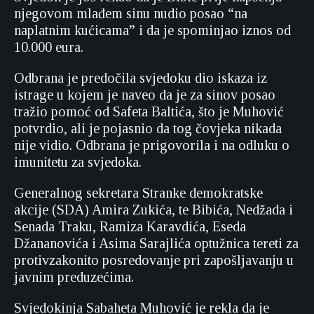
njegovom mlađem sinu nudio posao “na
naplatnim kućicama” i da je spominjao iznos od
10.000 eura.
Odbrana je predočila svjedoku dio iskaza iz
istrage u kojem je naveo da je za sinov posao
tražio pomoć od Safeta Baltića, što je Muhović
potvrdio, ali je pojasnio da tog čovjeka nikada
nije vidio. Odbrana je prigovorila i na odluku o
imunitetu za svjedoka.
Generalnog sekretara Stranke demokratske
akcije (SDA) Amira Zukića, te Bibića, Nedžada i
Senada Traku, Ramiza Karavdića, Eseda
Džananovića i Asima Sarajlića optužnica tereti za
protivzakonito posredovanje pri zapošljavanju u
javnim preduzećima.
Svjedokinja Sabaheta Muhović je rekla da je