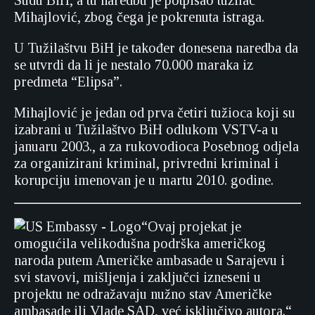
Sudu BiH, a tu naredbu je potpisao tužilac
Mihajlović, zbog čega je pokrenuta istraga.
U Tužilaštvu BiH je također donesena naredba da
se utvrdi da li je nestalo 70.000 maraka iz
predmeta “Elipsa”.
Mihajlović je jedan od prva četiri tužioca koji su
izabrani u Tužilaštvo BiH odlukom VSTV-a u
januaru 2003., a za rukovodioca Posebnog odjela
za organizirani kriminal, privredni kriminal i
korupciju imenovan je u martu 2010. godine.
“Ovaj projekat je
omogućila velikodušna podrška američkog
naroda putem Američke ambasade u Sarajevu i
svi stavovi, mišljenja i zaključci izneseni u
projektu ne odražavaju nužno stav Američke
ambasade ili Vlade SAD, već isključivo autora.“