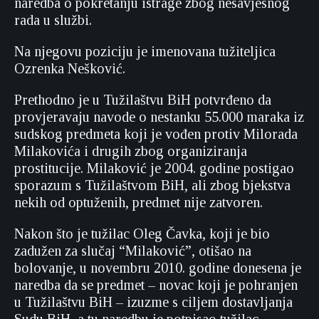
naredba o pokretanju istrage zbog nesavjesnog
rada u službi.
Na njegovu poziciju je imenovana tužiteljica
Ozrenka Nešković.
Prethodno je u Tužilaštvu BiH potvrđeno da
provjeravaju navode o nestanku 55.000 maraka iz
sudskog predmeta koji je vođen protiv Milorada
Milakovića i drugih zbog organiziranja
prostitucije. Milaković je 2004. godine postigao
sporazum s Tužilaštvom BiH, ali zbog bjekstva
nekih od optuženih, predmet nije zatvoren.
Nakon što je tužilac Oleg Čavka, koji je bio
zadužen za slučaj “Milaković”, otišao na
bolovanje, u novembru 2010. godine donesena je
naredba da se predmet – novac koji je pohranjen
u Tužilaštvu BiH – izuzme s ciljem dostavljanja