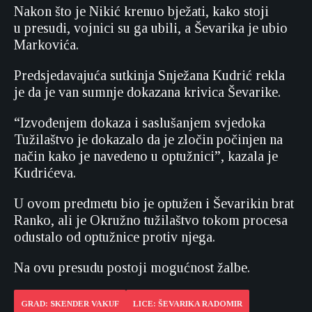
Nakon što je Nikić krenuo bježati, kako stoji
u presudi, vojnici su ga ubili, a Ševarika je ubio
Markovića.
Predsjedavajuća sutkinja Snježana Kudrić rekla
je da je van sumnje dokazana krivica Ševarike.
“Izvođenjem dokaza i saslušanjem svjedoka
Tužilaštvo je dokazalo da je zločin počinjen na
način kako je navedeno u optužnici”, kazala je
Kudrićeva.
U ovom predmetu bio je optužen i Ševarikin brat
Ranko, ali je Okružno tužilaštvo tokom procesa
odustalo od optužnice protiv njega.
Na ovu presudu postoji mogućnost žalbe.
GRAD: SKENDER VAKUF
LICE: ŠEVARIKA RADOMIR