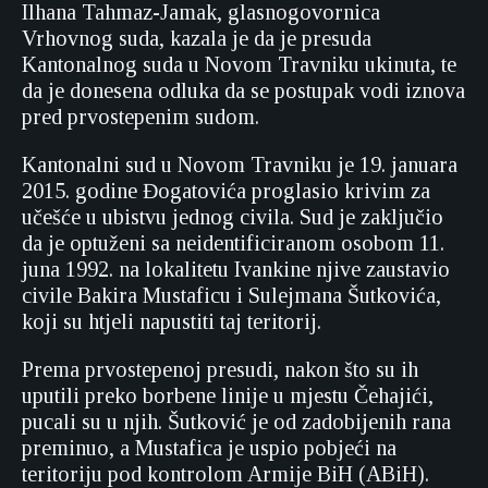
Ilhana Tahmaz-Jamak, glasnogovornica
Vrhovnog suda, kazala je da je presuda
Kantonalnog suda u Novom Travniku ukinuta, te
da je donesena odluka da se postupak vodi iznova
pred prvostepenim sudom.
Kantonalni sud u Novom Travniku je 19. januara
2015. godine Đogatovića proglasio krivim za
učešće u ubistvu jednog civila. Sud je zaključio
da je optuženi sa neidentificiranom osobom 11.
juna 1992. na lokalitetu Ivankine njive zaustavio
civile Bakira Mustaficu i Sulejmana Šutkovića,
koji su htjeli napustiti taj teritorij.
Prema prvostepenoj presudi, nakon što su ih
uputili preko borbene linije u mjestu Čehajići,
pucali su u njih. Šutković je od zadobijenih rana
preminuo, a Mustafica je uspio pobjeći na
teritoriju pod kontrolom Armije BiH (ABiH).