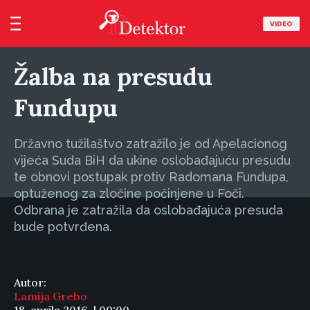
VIDEO
Žalba na presudu
Fundupu
Državno tužilaštvo zatražilo je od Apelacionog
vijeća Suda BiH da ukine oslobađajuću presudu
te obnovi postupak protiv Radomana Fundupa,
optuženog za zločine počinjene u Foči.
Odbrana je zatražila da oslobađajuća presuda
bude potvrđena.
Autor:
Lamija Grebo