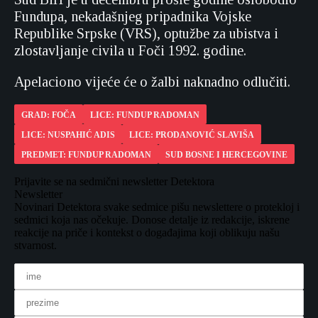
Fundupa, nekadašnjeg pripadnika Vojske
Republike Srpske (VRS), optužbe za ubistva i
zlostavljanje civila u Foči 1992. godine.
Apelaciono vijeće će o žalbi naknadno odlučiti.
GRAD: FOČA
LICE: FUNDUP RADOMAN
LICE: NUSPAHIĆ ADIS
LICE: PRODANOVIĆ SLAVIŠA
PREDMET: FUNDUP RADOMAN
SUD BOSNE I HERCEGOVINE
Prijavite se na sedmični newsletter Detektora
Newsletter
Novinari Detektora svake sedmice pišu newslettere o protekloj i
sedmici koja nas očekuje. Donose detalje iz redakcije, iskrene
reakcije na priče i kontekst o događajima koji oblikuju našu
stvarnost.