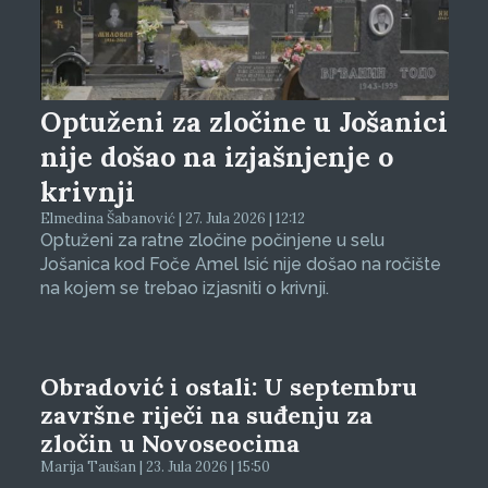
Optuženi za zločine u Jošanici
nije došao na izjašnjenje o
krivnji
Elmedina Šabanović | 27. Jula 2026 | 12:12
Optuženi za ratne zločine počinjene u selu
Jošanica kod Foče Amel Isić nije došao na ročište
na kojem se trebao izjasniti o krivnji.
Obradović i ostali: U septembru
završne riječi na suđenju za
zločin u Novoseocima
Marija Taušan | 23. Jula 2026 | 15:50