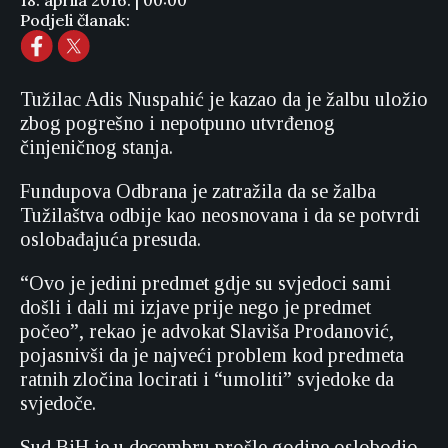
18. aprila 2016. | 00:00
Podjeli članak:
Tužilac Adis Nuspahić je kazao da je žalbu uložio
zbog pogrešno i nepotpuno utvrđenog
činjeničnog stanja.
Fundupova Odbrana je zatražila da se žalba
Tužilaštva odbije kao neosnovana i da se potvrdi
oslobađajuća presuda.
“Ovo je jedini predmet gdje su svjedoci sami
došli i dali mi izjave prije nego je predmet
počeo”, rekao je advokat Slaviša Prodanović,
pojasnivši da je najveći problem kod predmeta
ratnih zločina locirati i “umoliti” svjedoke da
svjedoče.
Sud BiH je u decembru prošle godine oslobodio