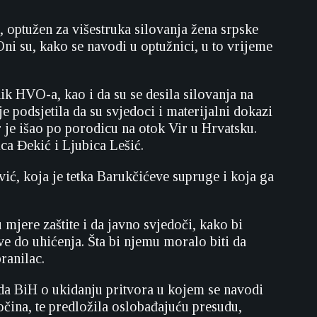
optužen za višestruka silovanja žena srpske
ni su, kako se navodi u optužnici, u to vrijeme
ik HVO-a, kao i da su se desila silovanja na
 podsjetila da su svjedoci i materijalni dokazi
r je išao po porodicu na otok Vir u Hrvatsku.
ca Đekić i Ljubica Lešić.
ić, koja je tetka Barukčićeve supruge i koja ga
 mjere zaštite i da javno svjedoči, kako bi
ve do uhićenja. Šta bi njemu moralo biti da
ranilac.
da BiH o ukidanju pritvora u kojem se navodi
očina, te predložila oslobađajuću presudu,