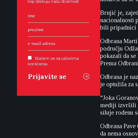
koji oblikuju našu stvarnost.
Brnjić je, zaj
nacionalnosti 
bili pripadnic
Odbrana Martin
području Odžak
pokazali da se 
Slažem se sa uslovima
Prema Odbrani, 
korišćenja
Odbrana je naz
je optužila za 
“Joka Goranović
mediji izvršil
siluje rođenu 
Odbrana Pave G
da nema osnova