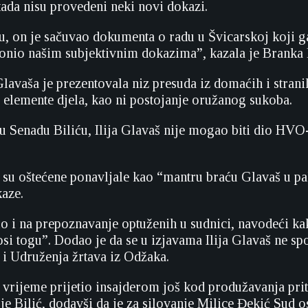
tada nisu provedeni neki novi dokazi.
u, on je sačuvao dokumenta o radu u Švicarskoj koji ga 
onio našim subjektivnim dokazima”, kazala je Branka Pr
Glavaša je prezentovala niz presuda iz domaćih i stran
 elemente djela, kao ni postojanje oružanog sukoba.
 Senadu Biliću, Ilija Glavaš nije mogao biti dio HVO-
 su oštećene ponavljale kao “mantru braću Glavaš u pak
kaze.
uo i na prepoznavanje optuženih u sudnici, navodeći kak
si togu”. Dodao je da se u izjavama Ilija Glavaš ne sp
 i Udruženja žrtava iz Odžaka.
e vrijeme prijetio insajderom još kod produžavanja prit
je Bilić, dodavši da je za silovanje Milice Đekić Sud 