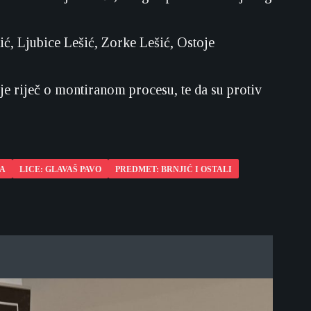
ć, Ljubice Lešić, Zorke Lešić, Ostoje
ije riječ o montiranom procesu, te da su protiv
JA
LICE: GLAVAŠ PAVO
PREDMET: BRNJIĆ I OSTALI