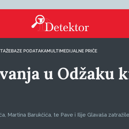
TAŽE
BAZE PODATAKA
MULTIMEDIJALNE PRIČE
ovanja u Odžaku 
a, Martina Barukčića, te Pave i Ilije Glavaša zatražil