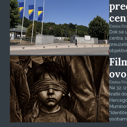
pre
cen
Emina Dizd
Dok se u
centra, 
preuzeti
objektiv
Fil
ovo
Emina Dizd
Na 32. i
kratki d
Hercegov
Muminovi
“Identit
osobama 