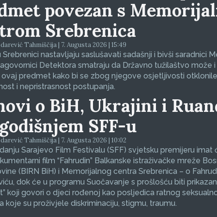
dmet povezan s Memorija
trom Srebrenica
arević Tahmiščija | 7. Augusta 2026 | 15:49
 Srebrenici nastavljaju saslušavati sadašnji i bivši saradnici 
sagovornici Detektora smatraju da Državno tužilaštvo može i
 ovaj predmet kako bi se zbog njegove osjetljivosti otklonil
nost i nepristrasnost postupanja.
movi o BiH, Ukrajini i Ruan
godišnjem SFF-u
arević Tahmiščija | 7. Augusta 2026 | 10:02
zdanju Sarajevo Film Festivalu (SFF) svjetsku premijeru imat 
okumentarni film “Fahrudin” Balkanske istraživačke mreže Bos
ine (BIRN BiH) i Memorijalnog centra Srebrenica – o Fahrud
ću, dok će u programu Suočavanje s prošlošću biti prikazan
et” koji govori o djeci rođenoj kao posljedica ratnog seksualno
koje su proživjele diskriminaciju, stigmu, traumu.