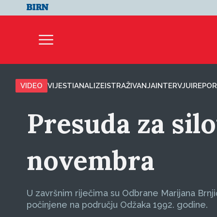
VIDEO
VIJESTI
ANALIZE
ISTRAŽIVANJA
INTERVJUI
REPOR
Presuda za sil
novembra
U završnim riječima su Odbrane Marijana Brnjić
počinjene na području Odžaka 1992. godine.