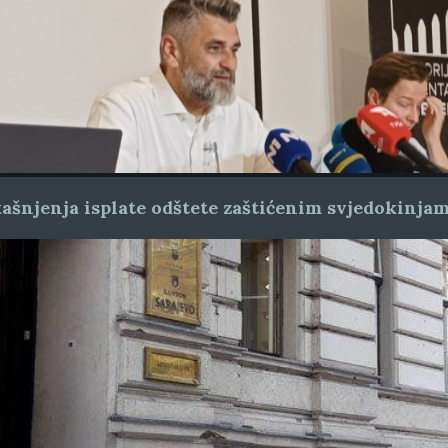
ašnjenja isplate odštete zaštićenim svjedokinja