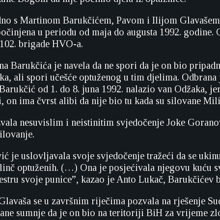
edno s Martinom Barukčićem, Pavom i Ilijom Glavašem, 
počinjena u periodu od maja do augusta 1992. godine. O
i 102. brigade HVO-a.
a Barukčića je navela da ne spori da je on bio pripadn
a, ali spori učešće optuženog u tim djelima. Odbrana je
Barukčić od 1. do 8. juna 1992. nalazio van Odžaka, je
on ima čvrst alibi da nije bio tu kada su silovane Mili
vala nesuvislim i neistinitim svjedočenje Joke Goranov
silovanje.
 je uslovljavala svoje svjedočenje tražeći da se ukinu
i linč optuženih. (…) Ona je posjećivala njegovu kuću s
sestru svoje punice”, kazao je Anto Lukač, Barukčićev b
lavaša se u završnim riječima pozvala na rješenje Su
ne sumnje da je on bio na teritoriji BiH za vrijeme zl