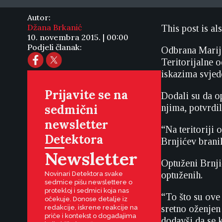
Autor:
Džana Brkanić
This post is al
10. novembra 2015. | 00:00
Podjeli članak:
Odbrana Marija
Teritorijalne 
iskazima svjed
Prijavite se na
Dodali su da o
sedmični
njima, potvrdi
newsletter
“Na teritoriji 
Detektora
Brnjićev brani
Newsletter
Optuženi Brnjić
optuženih.
Novinari Detektora svake
sedmice pišu newslettere o
protekloj i sedmici koja nas
“To što su ove 
očekuje. Donose detalje iz
sretno oženjen
redakcije, iskrene reakcije na
priče i kontekst o događajima
dodavši da se 