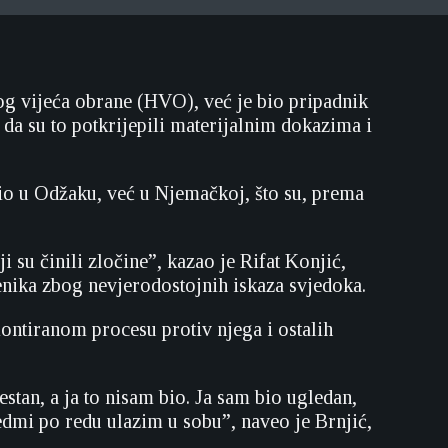
og vijeća obrane (HVO), već je bio pripadnik
da su to potkrijepili materijalnim dokazima i
bio u Odžaku, već u Njemačkoj, što su, prema
i su činili zločine”, kazao je Rifat Konjić,
nika zbog nevjerodostojnih iskaza svjedoka.
montiranom procesu protiv njega i ostalih
stan, a ja to nisam bio. Ja sam bio ugledan,
edmi po redu ulazim u sobu”, naveo je Brnjić,