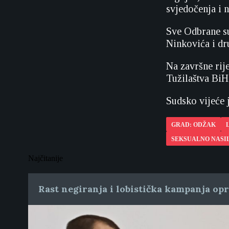
svjedočenja i 
Sve Odbrane su
Ninkovića i dr
Na završne rije
Tužilaštva BiH 
Sudsko vijeće 
GRAD: ODŽAK
SEKSUALNO NASI
Najčitanije
Rast negiranja i lobistička kampanja op