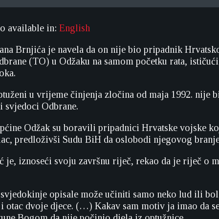
so available in:
English
na Brnjića je navela da on nije bio pripadnik Hrvatsk
odbrane (TO) u Odžaku na samom početku rata, ističući 
oka.
ptuženi u vrijeme činjenja zločina od maja 1992. nije 
li svjedoci Odbrane.
općine Odžak su boravili pripadnici Hrvatske vojske koj
lac, predloživši Sudu BiH da oslobodi njegovog branje
 je, iznoseći svoju završnu riječ, rekao da je riječ o 
svjedokinje opisale može učiniti samo neko lud ili bole
 i otac dvoje djece. (…) Kakav sam motiv ja imao da s
kune Bogom da nije počinio djela iz optužnice.