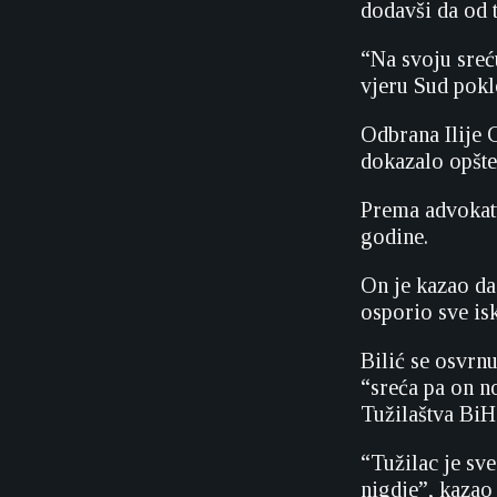
dodavši da od 
“Na svoju sreć
vjeru Sud pokl
Odbrana Ilije 
dokazalo opšte
Prema advokatu
godine.
On je kazao da
osporio sve is
Bilić se osvrn
“sreća pa on no
Tužilaštva BiH
“Tužilac je sv
nigdje”, kazao 