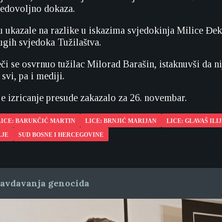
nedovoljno dokaza.
 ukazale na razlike u iskazima svjedokinja Milice Đeki
ugih svjedoka Tužilaštva.
či se osvrnuo tužilac Milorad Barašin, istaknuvši da n
svi, pa i mediji.
je izricanje presude zakazalo za 26. novembar.
LICE: BARUKČIĆ MARTIN
LICE: BRNJIĆ MARIJAN
LICE: GLAVAŠ ILI
LJE
SUD BOSNE I HERCEGOVINE
ravdavanja genocida