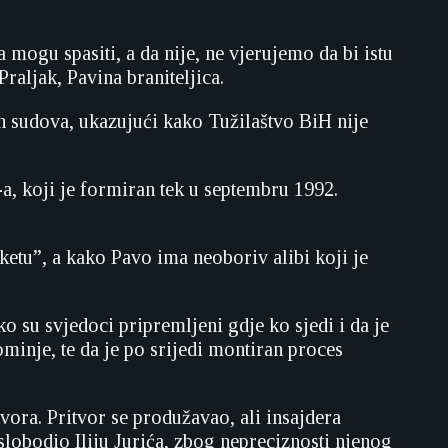
mogu spasiti, a da nije, ne vjerujemo da bi istu
aljak, Pavina braniteljica.
ih sudova, ukazujući kako Tužilaštvo BiH nije
a, koji je formiran tek u septembru 1992.
etu”, a kako Pavo ima neoboriv alibi koji je
o su svjedoci pripremljeni gdje ko sjedi i da je
ominje, te da je po srijedi montiran proces
vora. Pritvor se produžavao, ali insajdera
oslobodio Iliju Jurića, zbog nepreciznosti njenog