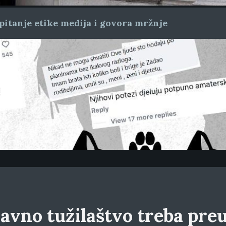
pitanje etike medija i govora mržnje
avno tužilaštvo treba preu