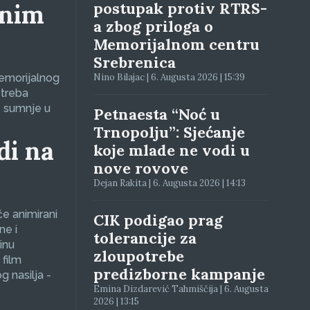
lnim
postupak protiv RTRS-
a zbog priloga o
Memorijalnom centru
Srebrenica
Memorijalnog
Nino Bilajac | 6. Augusta 2026 | 15:39
 treba
e sumnje u
Petnaesta “Noć u
Trnopolju”: Sjećanje
di na
koje mlade ne vodi u
nove rovove
Dejan Rakita | 6. Augusta 2026 | 14:13
će animirani
CIK podigao prag
ne i
tolerancije za
inu
zloupotrebe
 film
predizborne kampanje
g nasilja -
Emina Dizdarević Tahmiščija | 6. Augusta
2026 | 13:15