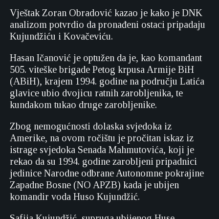
Vještak Zoran Obradović kazao je kako je DNK
analizom potvrdio da pronađeni ostaci pripadaju
Kujundžiću i Kovačeviću.
Hasan Ičanović je optužen da je, kao komandant
505. viteške brigade Petog krpusa Armije BiH
(ABiH), krajem 1994. godine na području Latića
glavice ubio dvojicu ratnih zarobljenika, te
kundakom tukao druge zarobljenike.
Zbog nemogućnosti dolaska svjedoka iz
Amerike, na ovom ročištu je pročitan iskaz iz
istrage svjedoka Senada Mahmutovića, koji je
rekao da su 1994. godine zarobljeni pripadnici
jedinice Narodne odbrane Autonomne pokrajine
Zapadne Bosne (NO APZB) kada je ubijen
komandir voda Huso Kujundžić.
Safija Kujundžić, supruga ubijenog Huse