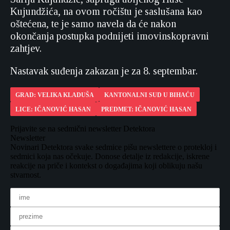
Kujundžića, na ovom ročištu je saslušana kao
oštećena, te je samo navela da će nakon
okončanja postupka podnijeti imovinskopravni
zahtjev.
Nastavak suđenja zakazan je za 8. septembar.
GRAD: VELIKA KLADUŠA
KANTONALNI SUD U BIHAĆU
LICE: IČANOVIĆ HASAN
PREDMET: IČANOVIĆ HASAN
Prijavite se na sedmični newsletter Detektora
Newsletter
Novinari Detektora svake sedmice pišu newslettere o protekloj i
sedmici koja nas očekuje. Donose detalje iz redakcije, iskrene
reakcije na priče i kontekst o događajima koji oblikuju našu
stvarnost.