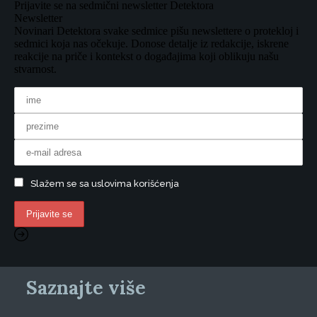
Prijavite se na sedmični newsletter Detektora
Newsletter
Novinari Detektora svake sedmice pišu newslettere o protekloj i
sedmici koja nas očekuje. Donose detalje iz redakcije, iskrene
reakcije na priče i kontekst o događajima koji oblikuju našu
stvarnost.
Slažem se sa uslovima korišćenja
Saznajte više