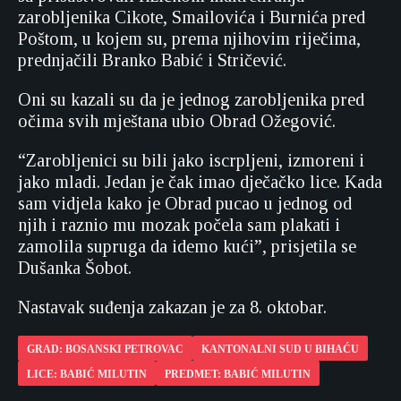
zarobljenika Cikote, Smailovića i Burnića pred
Poštom, u kojem su, prema njihovim riječima,
prednjačili Branko Babić i Stričević.
Oni su kazali su da je jednog zarobljenika pred
očima svih mještana ubio Obrad Ožegović.
“Zarobljenici su bili jako iscrpljeni, izmoreni i
jako mladi. Jedan je čak imao dječačko lice. Kada
sam vidjela kako je Obrad pucao u jednog od
njih i raznio mu mozak počela sam plakati i
zamolila supruga da idemo kući”, prisjetila se
Dušanka Šobot.
Nastavak suđenja zakazan je za 8. oktobar.
GRAD: BOSANSKI PETROVAC
KANTONALNI SUD U BIHAĆU
LICE: BABIĆ MILUTIN
PREDMET: BABIĆ MILUTIN