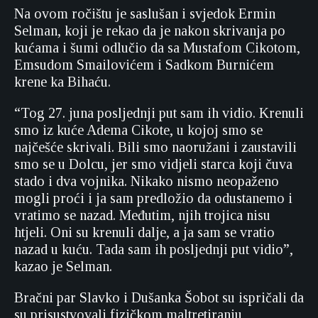
Na ovom ročištu je saslušan i svjedok Ermin
Selman, koji je rekao da je nakon skrivanja po
kućama i šumi odlučio da sa Mustafom Cikotom,
Emsudom Smailovićem i Sadkom Burnićem
krene ka Bihaću.
“Tog 27. juna posljednji put sam ih vidio. Krenuli
smo iz kuće Adema Cikote, u kojoj smo se
najčešće skrivali. Bili smo naoružani i zaustavili
smo se u Dolcu, jer smo vidjeli starca koji čuva
stado i dva vojnika. Nikako nismo neopaženo
mogli proći i ja sam predložio da odustanemo i
vratimo se nazad. Međutim, njih trojica nisu
htjeli. Oni su krenuli dalje, a ja sam se vratio
nazad u kuću. Tada sam ih posljednji put vidio”,
kazao je Selman.
Bračni par Slavko i Dušanka Šobot su ispričali da
su prisustvovali fizičkom maltretiranju