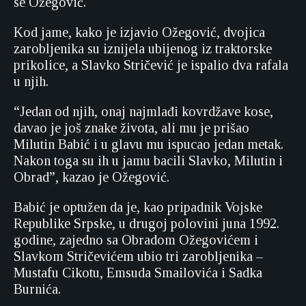
se Ožegović.
Kod jame, kako je izjavio Ožegović, dvojica
zarobljenika su iznijela ubijenog iz traktorske
prikolice, a Slavko Stričević je ispalio dva rafala
u njih.
“Jedan od njih, onaj najmlađi kovrdžave kose,
davao je još znake života, ali mu je prišao
Milutin Babić i u glavu mu ispucao jedan metak.
Nakon toga su ih u jamu bacili Slavko, Milutin i
Obrad”, kazao je Ožegović.
Babić je optužen da je, kao pripadnik Vojske
Republike Srpske, u drugoj polovini juna 1992.
godine, zajedno sa Obradom Ožegovićem i
Slavkom Stričevićem ubio tri zarobljenika –
Mustafu Cikotu, Emsuda Smailovića i Sadka
Burnića.