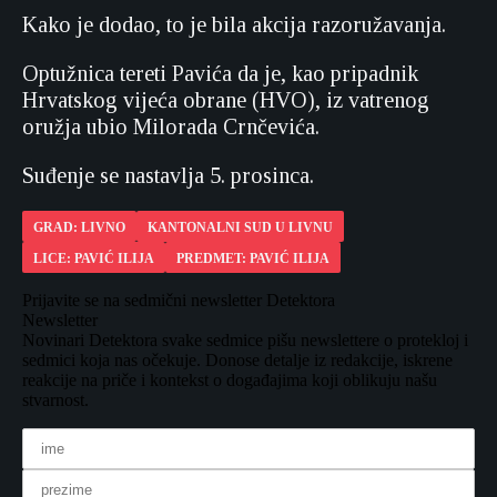
Kako je dodao, to je bila akcija razoružavanja.
Optužnica tereti Pavića da je, kao pripadnik
Hrvatskog vijeća obrane (HVO), iz vatrenog
oružja ubio Milorada Crnčevića.
Suđenje se nastavlja 5. prosinca.
GRAD: LIVNO
KANTONALNI SUD U LIVNU
LICE: PAVIĆ ILIJA
PREDMET: PAVIĆ ILIJA
Prijavite se na sedmični newsletter Detektora
Newsletter
Novinari Detektora svake sedmice pišu newslettere o protekloj i
sedmici koja nas očekuje. Donose detalje iz redakcije, iskrene
reakcije na priče i kontekst o događajima koji oblikuju našu
stvarnost.