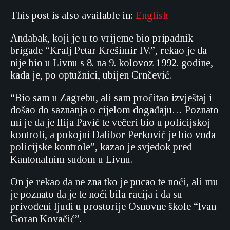
This post is also available in:
English
Andabak, koji je u to vrijeme bio pripadnik
brigade “Kralj Petar Krešimir IV.”, rekao je da
nije bio u Livnu s 8. na 9. kolovoz 1992. godine,
kada je, po optužnici, ubijen Crnčević.
“Bio sam u Zagrebu, ali sam pročitao izvještaj i
došao do saznanja o cijelom događaju… Poznato
mi je da je Ilija Pavić te večeri bio u policijskoj
kontroli, a pokojni Dalibor Perković je bio vođa
policijske kontrole”, kazao je svjedok pred
Kantonalnim sudom u Livnu.
On je rekao da ne zna tko je pucao te noći, ali mu
je poznato da je te noći bila racija i da su
privođeni ljudi u prostorije Osnovne škole “Ivan
Goran Kovačić”.