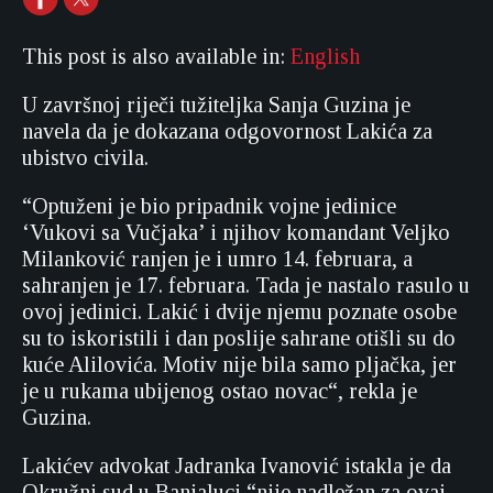
This post is also available in:
English
U završnoj riječi tužiteljka Sanja Guzina je
navela da je dokazana odgovornost Lakića za
ubistvo civila.
“Optuženi je bio pripadnik vojne jedinice
‘Vukovi sa Vučjaka’ i njihov komandant Veljko
Milanković ranjen je i umro 14. februara, a
sahranjen je 17. februara. Tada je nastalo rasulo u
ovoj jedinici. Lakić i dvije njemu poznate osobe
su to iskoristili i dan poslije sahrane otišli su do
kuće Alilovića. Motiv nije bila samo pljačka, jer
je u rukama ubijenog ostao novac“, rekla je
Guzina.
Lakićev advokat Jadranka Ivanović istakla je da
Okružni sud u Banjaluci “nije nadležan za ovaj