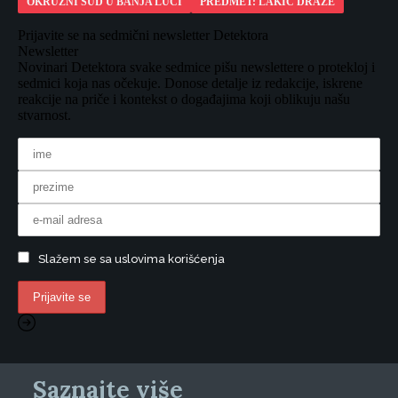
OKRUŽNI SUD U BANJA LUCI
PREDMET: LAKIĆ DRAŽE
Prijavite se na sedmični newsletter Detektora
Newsletter
Novinari Detektora svake sedmice pišu newslettere o protekloj i
sedmici koja nas očekuje. Donose detalje iz redakcije, iskrene
reakcije na priče i kontekst o događajima koji oblikuju našu
stvarnost.
Slažem se sa uslovima korišćenja
Saznajte više