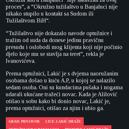
proces“, a “Okružno tužilaštvo u Banjaluci nije
nikako stupilo u kontakt sa Sudom ili
Tužilaštvom BiH“.
“Tužilaštvo nije dokazalo navode optužnice i
tražim od suda da donese jedinu pravičnu
presudu i oslobodi mog klijenta koji nije počinio
djelo koje mu se stavlja na teret“, rekla je
Ivanovićeva.
Prema optužnici, Lakić je s dvjema naoružanim
osobama došao u kuću A.P, u kojoj se nalazilo
sedam osoba. Oni su kundacima pušaka i nogama
udarali ukućane tražeći novac. Kada je Alilović
otišao u sobu kako bi donio novac, Lakić je,
prema optužnici, otišao za njim i ubio ga.
GRAD: PRNJAVOR
LICE: LAKIĆ DRAŽE