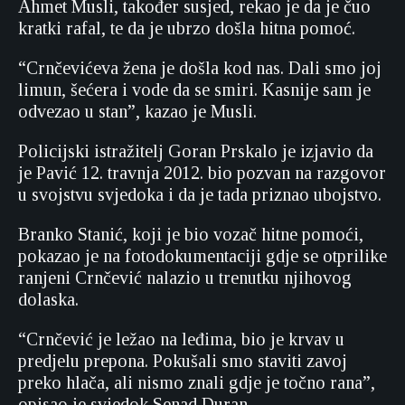
Ahmet Musli, također susjed, rekao je da je čuo
kratki rafal, te da je ubrzo došla hitna pomoć.
“Crnčevićeva žena je došla kod nas. Dali smo joj
limun, šećera i vode da se smiri. Kasnije sam je
odvezao u stan”, kazao je Musli.
Policijski istražitelj Goran Prskalo je izjavio da
je Pavić 12. travnja 2012. bio pozvan na razgovor
u svojstvu svjedoka i da je tada priznao ubojstvo.
Branko Stanić, koji je bio vozač hitne pomoći,
pokazao je na fotodokumentaciji gdje se otprilike
ranjeni Crnčević nalazio u trenutku njihovog
dolaska.
“Crnčević je ležao na leđima, bio je krvav u
predjelu prepona. Pokušali smo staviti zavoj
preko hlača, ali nismo znali gdje je točno rana”,
opisao je svjedok Senad Duran.