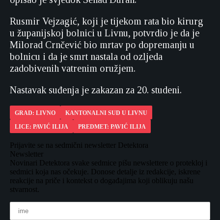
Rusmir Vejzagić, koji je tijekom rata bio kirurg
u županijskoj bolnici u Livnu, potvrdio je da je
Milorad Crnčević bio mrtav po dopremanju u
bolnicu i da je smrt nastala od ozljeda
zadobivenih vatrenim oružjem.
Nastavak suđenja je zakazan za 20. studeni.
GRAD: LIVNO
KANTONALNI SUD U LIVNU
LICE: PAVIĆ ILIJA
PREDMET: PAVIĆ ILIJA
Prijavite se na sedmični newsletter Detektora
Newsletter
Novinari Detektora svake sedmice pišu newslettere o protekloj i
sedmici koja nas očekuje. Donose detalje iz redakcije, iskrene
reakcije na priče i kontekst o događajima koji oblikuju našu
stvarnost.