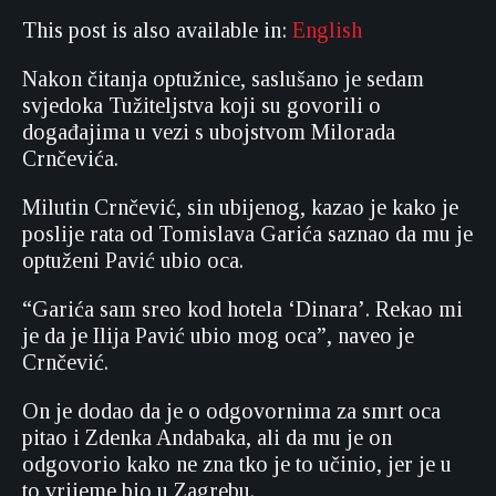
This post is also available in:
English
Nakon čitanja optužnice, saslušano je sedam
svjedoka Tužiteljstva koji su govorili o
događajima u vezi s ubojstvom Milorada
Crnčevića.
Milutin Crnčević, sin ubijenog, kazao je kako je
poslije rata od Tomislava Garića saznao da mu je
optuženi Pavić ubio oca.
“Garića sam sreo kod hotela ‘Dinara’. Rekao mi
je da je Ilija Pavić ubio mog oca”, naveo je
Crnčević.
On je dodao da je o odgovornima za smrt oca
pitao i Zdenka Andabaka, ali da mu je on
odgovorio kako ne zna tko je to učinio, jer je u
to vrijeme bio u Zagrebu.