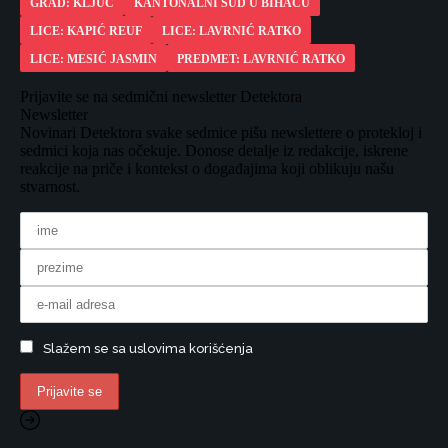
GRAD: KLJUČ
KANTONALNI SUD U BIHAĆU
LICE: KAPIĆ REUF
LICE: LAVRNIĆ RATKO
LICE: MESIĆ JASMIN
PREDMET: LAVRNIĆ RATKO
Prijavite se na sedmični newsletter Detektora
Newsletter
Novinari Detektora svake sedmice pišu newslettere o protekloj i
sedmici koja nas očekuje. Donose detalje iz redakcije, iskrene
reakcije na priče i kontekst o događajima koji oblikuju našu
stvarnost.
Slažem se sa uslovima korišćenja