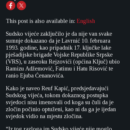
This post is also available in:
English
Sudsko vijeće zaključilo je da nije van svake
sumnje dokazano da je Lavrnić 10. februara
1993. godine, kao pripadnik 17. ključke lake
pješadijske brigade Vojske Republike Srpske
(VRS), u zaseoku Rejzovići (općina Ključ) ubio
Ramizu Adžemović, Fatimu i Hatu Risović te
ranio Ejuba Ćenanovića.
Kako je naveo Reuf Kapić, predsjedavajući
Sudskog vijeća, tokom dokaznog postupka
svjedoci nisu imenovali od koga su čuli da je
zločin počinio optuženi, kao ni da ga je ijedan
svjedok vidio na mjestu zločina.
“Iz tog razloga im Sudsko vijeće nije moglo