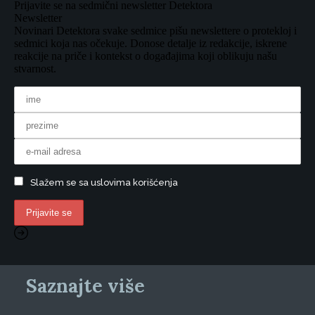
Prijavite se na sedmični newsletter Detektora
Newsletter
Novinari Detektora svake sedmice pišu newslettere o protekloj i
sedmici koja nas očekuje. Donose detalje iz redakcije, iskrene
reakcije na priče i kontekst o događajima koji oblikuju našu
stvarnost.
Slažem se sa uslovima korišćenja
Saznajte više