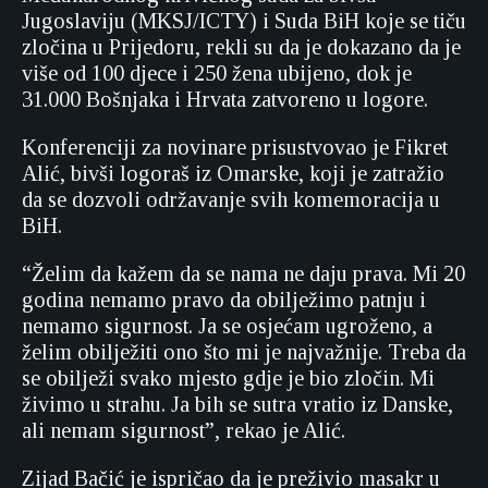
Jugoslaviju (MKSJ/ICTY) i Suda BiH koje se tiču
zločina u Prijedoru, rekli su da je dokazano da je
više od 100 djece i 250 žena ubijeno, dok je
31.000 Bošnjaka i Hrvata zatvoreno u logore.
Konferenciji za novinare prisustvovao je Fikret
Alić, bivši logoraš iz Omarske, koji je zatražio
da se dozvoli održavanje svih komemoracija u
BiH.
“Želim da kažem da se nama ne daju prava. Mi 20
godina nemamo pravo da obilježimo patnju i
nemamo sigurnost. Ja se osjećam ugroženo, a
želim obilježiti ono što mi je najvažnije. Treba da
se obilježi svako mjesto gdje je bio zločin. Mi
živimo u strahu. Ja bih se sutra vratio iz Danske,
ali nemam sigurnost”, rekao je Alić.
Zijad Bačić je ispričao da je preživio masakr u