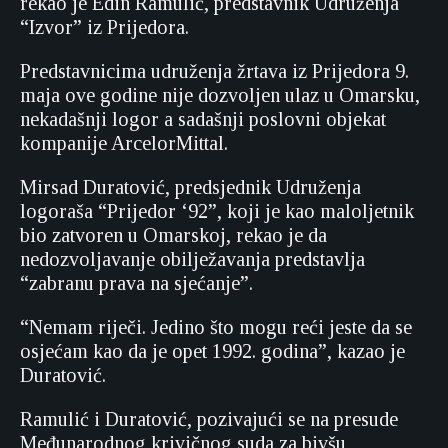
rekao je Edin Ramulić, predstavnik Udruženja
“Izvor” iz Prijedora.
Predstavnicima udruženja žrtava iz Prijedora 9.
maja ove godine nije dozvoljen ulaz u Omarsku,
nekadašnji logor a sadašnji poslovni objekat
kompanije ArcelorMittal.
Mirsad Duratović, predsjednik Udruženja
logoraša “Prijedor ‘92”, koji je kao maloljetnik
bio zatvoren u Omarskoj, rekao je da
nedozvoljavanje obilježavanja predstavlja
“zabranu prava na sjećanje”.
“Nemam riječi. Jedino što mogu reći jeste da se
osjećam kao da je opet 1992. godina”, kazao je
Duratović.
Ramulić i Duratović, pozivajući se na presude
Međunarodnog krivičnog suda za bivšu