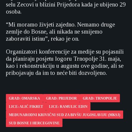
selu Zecovi u blizini Prijedora kada je ubijeno 29
osoba.
“Mi moramo živjeti zajedno. Nemamo druge
zemlje do Bosne, ali nikada ne smijemo
zaboraviti istinu”, rekao je on.
Organizatori konferencije za medije su pojasnili
da planiraju posjetu logoru Trnopolje 31. maja,
kao i rekonstrukciju u augustu ove godine, ali se
pribojavaju da im to neće biti dozvoljeno.
GRAD: OMARSKA
GRAD: PRIJEDOR
GRAD: TRNOPOLJE
LICE: ALIĆ FIKRET
LICE: RAMULIC EDIN
MEĐUNARODNI KRIVIČNI SUD ZA BIVŠU JUGOSLAVIJU (MKSJ)
SUD BOSNE I HERCEGOVINE