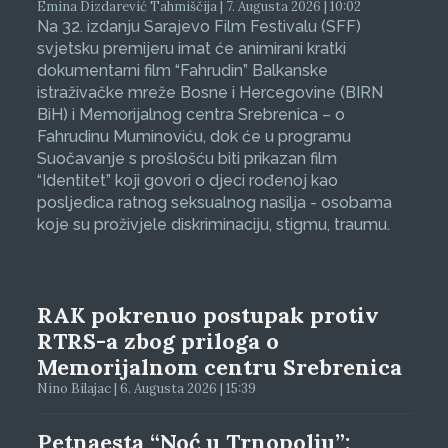
Emina Dizdarević Tahmiščija | 7. Augusta 2026 | 10:02
Na 32. izdanju Sarajevo Film Festivalu (SFF)
svjetsku premijeru imat će animirani kratki
dokumentarni film “Fahrudin” Balkanske
istraživačke mreže Bosne i Hercegovine (BIRN
BiH) i Memorijalnog centra Srebrenica – o
Fahrudinu Muminoviću, dok će u programu
Suočavanje s prošlošću biti prikazan film
“Identitet” koji govori o djeci rođenoj kao
posljedica ratnog seksualnog nasilja - osobama
koje su proživjele diskriminaciju, stigmu, traumu.
RAK pokrenuo postupak protiv
RTRS-a zbog priloga o
Memorijalnom centru Srebrenica
Nino Bilajac | 6. Augusta 2026 | 15:39
Petnaesta “Noć u Trnopolju”: